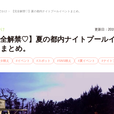
でかけ
【完全解禁♡】夏の都内ナイトプールイベントまとめ。
かけ
更新日：201
完全解禁♡】夏の都内ナイトプール
トまとめ。
タ映え
イベント
スポット
SNS映え
夏イベント
ナイト