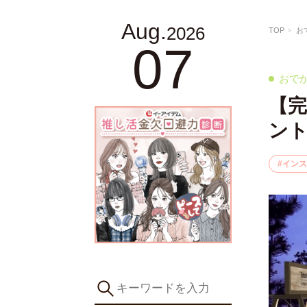
Aug.
2026
TOP
お
07
おで
【
ン
インス