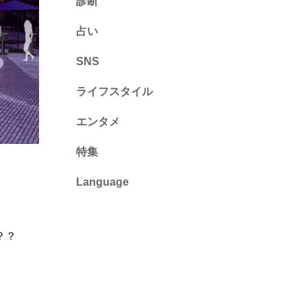
診断
診断
占い
心理テスト
SNS
ライフスタイル
推し活
エンタメ
カルチャー・暮らし
特集
Language
English
？？
ไทย
简体中文
繁體中文