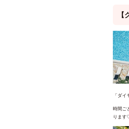
【
「ダイ
時間ご
ります