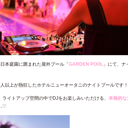
の日本庭園に囲まれた屋外プール「
GARDEN POOL
」にて、ナ
。
万人以上が熱狂したホテルニューオータニのナイトプールです
、ライトアップ空間の中でDJをお楽しみいただける、
本格的な
…♡