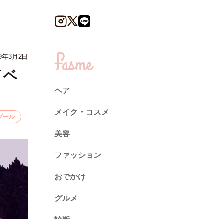
9年3月2日
イベ
ヘア
メイク・コスメ
プール
美容
ファッション
トレンド
おでかけ
ネイル
グルメ