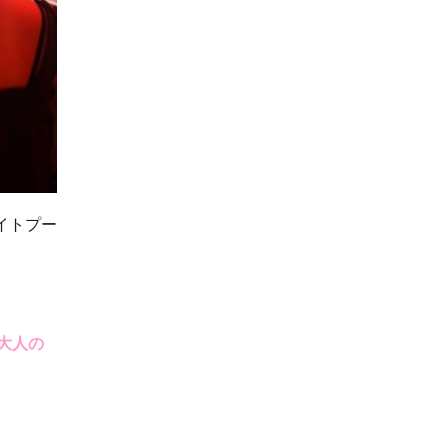
イトプー
！
大人の