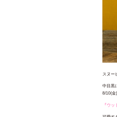
スヌー
中目黒に
8/10(
『ウッ
可愛す