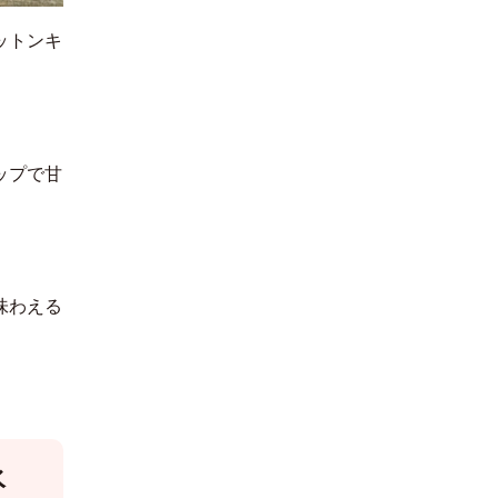
ットンキ
ップで甘
味わえる
氷