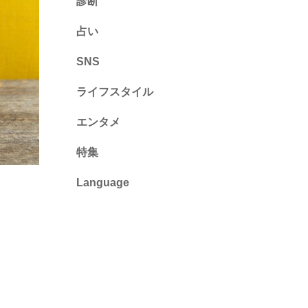
診断
診断
占い
心理テスト
SNS
ライフスタイル
推し活
エンタメ
カルチャー・暮らし
特集
Language
English
ไทย
简体中文
繁體中文