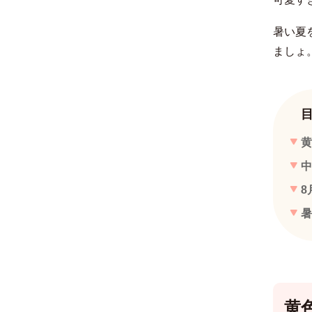
暑い夏
ましょ
黄
中
8
暑
黄