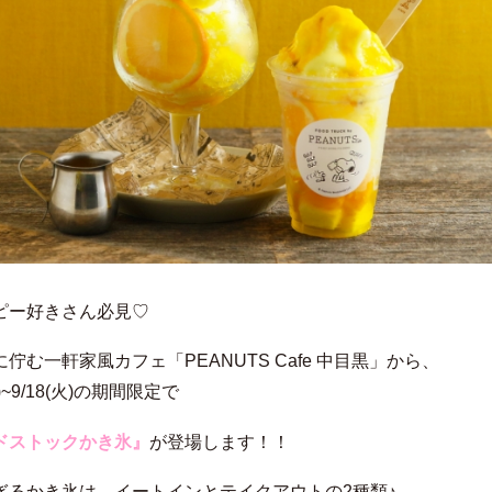
ピー好きさん必見♡
佇む一軒家風カフェ「PEANUTS Cafe 中目黒」から、
金)~9/18(火)の期間限定で
ドストックかき氷』
が登場します！！
ぎるかき氷は、イートインとテイクアウトの2種類♪