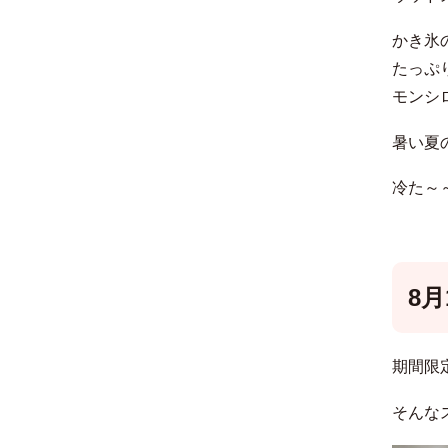
かき氷
たっぷ
モンシ
暑い夏
冷た～
8月
期間限
そんな