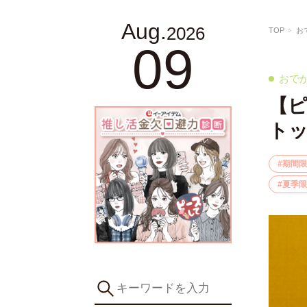
Aug.
2026
TOP
お
09
おで
【ピ
トッ
期間限
夏季限