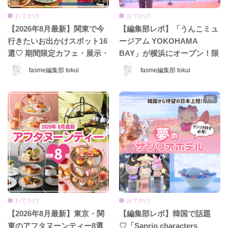
おでかけ
おでかけ
【2026年8月最新】関東で今
【編集部レポ】「うんこミュ
行きたいお出かけスポット16
ージアム YOKOHAMA
選♡ 期間限定カフェ・展示・
BAY」が横浜にオープン！限
POPUPまとめ
定コンテンツ＆グッズをひと
fasme編集部 tokui
fasme編集部 tokui
足先に体験♡
おでかけ
おでかけ
【2026年8月最新】東京・関
【編集部レポ】韓国で話題
東のアフタヌーンティー8選
♡「Sanrio characters