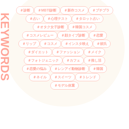
診断
MBTI診断
新作コスメ
プチプラ
KEYWORDS
占い
心理テスト
タロット占い
オタク女子診断
韓国コスメ
コスメレビュー
顔タイプ診断
恋愛
リップ
コスメ
インスタ映え
彼氏
ダイエット
ファッション
メイク
フォトジェニック
カフェ
推し活
恋愛の悩み
レンアイ動物診断
韓国
ネイル
スイーツ
トレンド
モデル体重