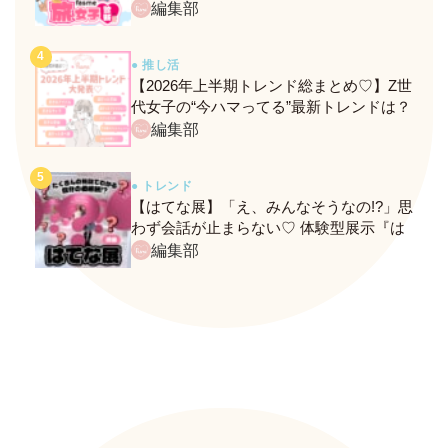
ト！
編集部
● 推し活
【2026年上半期トレンド総まとめ♡】Z世
代女子の“今ハマってる”最新トレンドは？
ネクストバズ予報もチェック♪
編集部
● トレンド
【はてな展】「え、みんなそうなの!?」思
わず会話が止まらない♡ 体験型展示『は
てな展』に行ってきたレポ
編集部