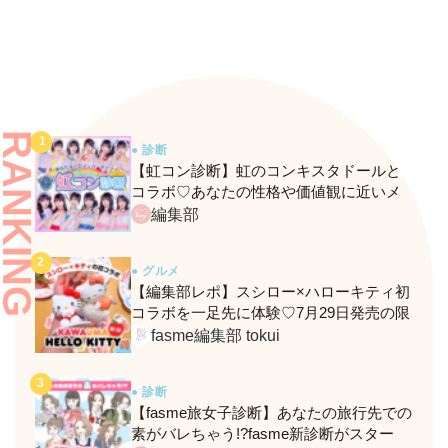
RANKING
● 診断
【虹コン診断】虹のコンキスタドールと
コラボ♡あなたの性格や価値観に近いメ
ンバーがわかる、fasmeの新診断がスター
編集部
ト！
● グルメ
【編集部レポ】スシロー×ハローキティ初
コラボを一足先に体験♡7月29日発売の限
定メニュー＆グッズをレポ！
fasme編集部 tokui
● 診断
【fasme旅女子診断】あなたの旅行先での
素がバレちゃう!?fasme新診断がスター