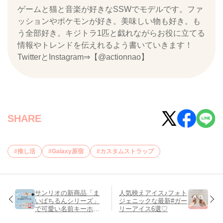
ゲームと猫と音楽が好きなSSWでモデルです。ファ
ッションやポケモンが好き。美味しい物も好き。も
う全部好き。キジトラ1匹と戯れながらお役に立てる
情報やトレンドを伝えれるよう書いていきます！
TwitterとInstagram⇒【@actionnao】
SHARE
推し活
Galaxy原宿
カスタムストラップ
サンリオの新商品「ま
人気映えアイス♪フォト
いぱちるんシリーズ」
ジェニックな最新#ガー
で可愛い名前キーホル
リーアイス6選♡
ダーを作ろう♪