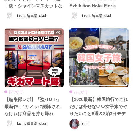
｜桃・シャインマスカットな
Exhibition Hotel Floria
ど夏限定ホテル＆カフェ特
Tokyo」が日本上陸♡ 夢みた
fasme編集部 tokui
fasme編集部 tokui
集！
いなホテル空間＆限定グッズ
をレポ！
おでかけ
おでかけ
【編集部レポ】「盗-TOH-」
【2026最新】韓国旅行でこれ
最新作！“カメラに認識され
だけは外せない♡女子旅でや
なければ商品を持ち帰れ
りたいこと8選＆2泊3日モデ
る”『ギガマート展』に行っ
ルコース
fasme編集部 tokui
shini
てきた♡