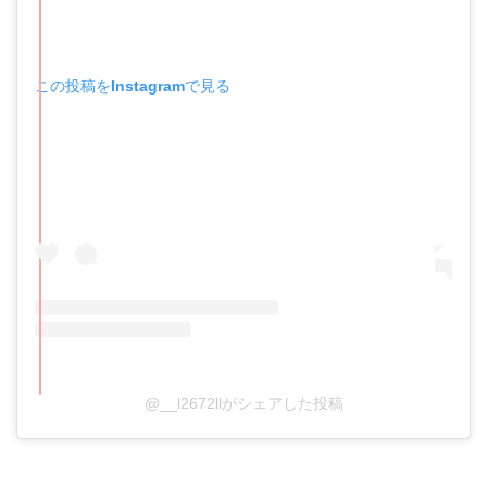
この投稿をInstagramで見る
@__l2672llがシェアした投稿