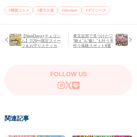
韓国コスメ
新大久保
dasique
デイジーク
【NewDays×チェゴシ
東京近郊で見つけた♡
ム】7/29〜限定スイー
“映え”も“癒し”も叶う手
ツ＆お守りステッカー
作り体験スポット8選
が登場♡Z世代人気キャ
ラと初コラボ！
FOLLOW US
関連記事