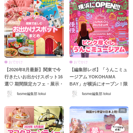
おでかけ
おでかけ
【2026年8月最新】関東で今
【編集部レポ】「うんこミュ
行きたいお出かけスポット16
ージアム YOKOHAMA
選♡ 期間限定カフェ・展示・
BAY」が横浜にオープン！限
POPUPまとめ
定コンテンツ＆グッズをひと
fasme編集部 tokui
fasme編集部 tokui
足先に体験♡