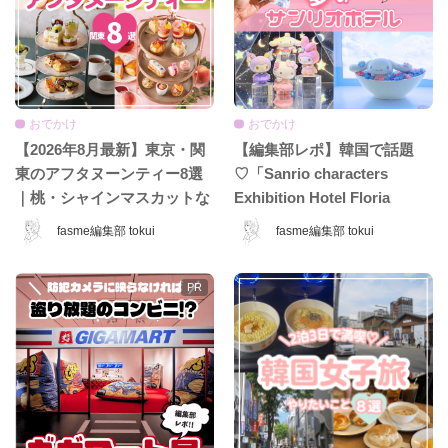
おでかけ
おでかけ
【2026年8月最新】東京・関
【編集部レポ】韓国で話題
東のアフタヌーンティー8選
♡「Sanrio characters
｜桃・シャインマスカットな
Exhibition Hotel Floria
ど夏限定ホテル＆カフェ特
Tokyo」が日本上陸♡ 夢みた
fasme編集部 tokui
fasme編集部 tokui
集！
いなホテル空間＆限定グッズ
をレポ！