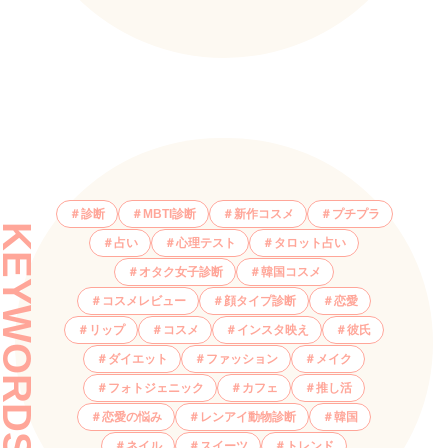
診断
MBTI診断
新作コスメ
プチプラ
KEYWORDS
占い
心理テスト
タロット占い
オタク女子診断
韓国コスメ
コスメレビュー
顔タイプ診断
恋愛
リップ
コスメ
インスタ映え
彼氏
ダイエット
ファッション
メイク
フォトジェニック
カフェ
推し活
恋愛の悩み
レンアイ動物診断
韓国
ネイル
スイーツ
トレンド