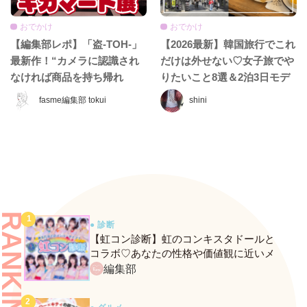
おでかけ
おでかけ
【編集部レポ】「盗-TOH-」
【2026最新】韓国旅行でこれ
最新作！“カメラに認識され
だけは外せない♡女子旅でや
なければ商品を持ち帰れ
りたいこと8選＆2泊3日モデ
る”『ギガマート展』に行っ
ルコース
fasme編集部 tokui
shini
てきた♡
RANKING
● 診断
【虹コン診断】虹のコンキスタドールと
コラボ♡あなたの性格や価値観に近いメ
ンバーがわかる、fasmeの新診断がスター
編集部
ト！