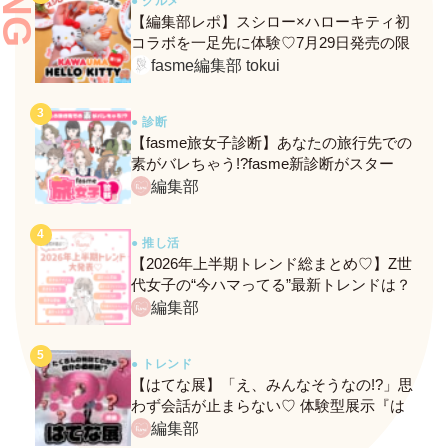
● グルメ
【編集部レポ】スシロー×ハローキティ初
コラボを一足先に体験♡7月29日発売の限
定メニュー＆グッズをレポ！
fasme編集部 tokui
● 診断
【fasme旅女子診断】あなたの旅行先での
素がバレちゃう!?fasme新診断がスター
ト！
編集部
● 推し活
【2026年上半期トレンド総まとめ♡】Z世
代女子の“今ハマってる”最新トレンドは？
ネクストバズ予報もチェック♪
編集部
● トレンド
【はてな展】「え、みんなそうなの!?」思
わず会話が止まらない♡ 体験型展示『は
てな展』に行ってきたレポ
編集部