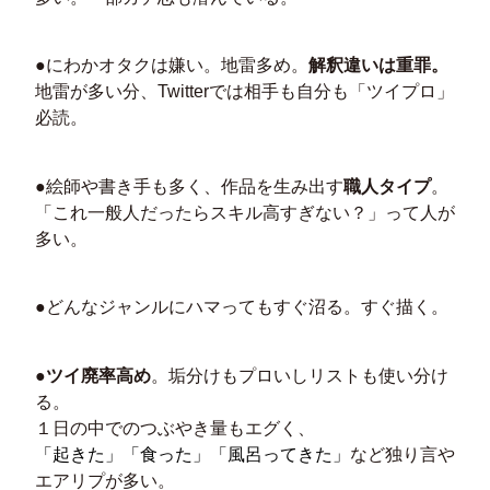
●にわかオタクは嫌い。地雷多め。
解釈違いは重罪。
地雷が多い分、Twitterでは相手も自分も「ツイプロ」
必読。
●絵師や書き手も多く、作品を生み出す
職人タイプ
。
「これ一般人だったらスキル高すぎない？」って人が
多い。
●どんなジャンルにハマってもすぐ沼る。すぐ描く。
●
ツイ廃率高め
。垢分けもプロいしリストも使い分け
る。
１日の中でのつぶやき量もエグく、
「起きた」「食った」「風呂ってきた」
など独り言や
エアリプが多い。