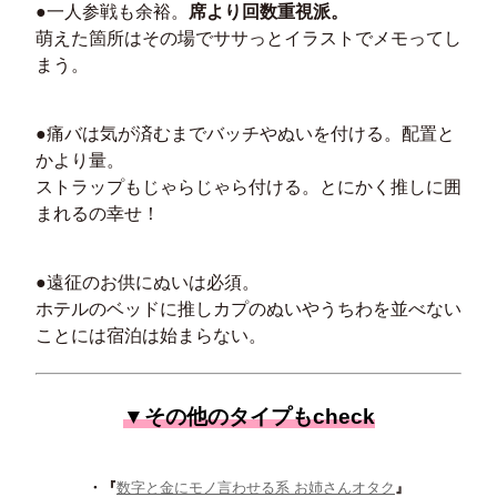
●一人参戦も余裕。
席より回数重視派。
萌えた箇所はその場でササっとイラストでメモってし
まう。
●痛バは気が済むまでバッチやぬいを付ける。配置と
かより量。
ストラップもじゃらじゃら付ける。とにかく推しに囲
まれるの幸せ！
●遠征のお供にぬいは必須。
ホテルのベッドに推しカプのぬいやうちわを並べない
ことには宿泊は始まらない。
▼その他のタイプもcheck
・『
数字と金にモノ言わせる系 お姉さんオタク
』