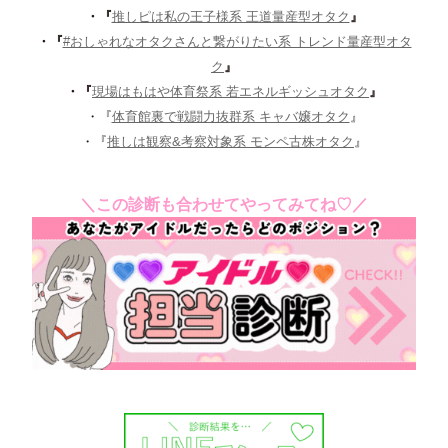
・『
推しピは私の王子様系 王道量産型オタク
』
・『
#おしゃれなオタクさんと繋がりたい系 トレンド量産型オタ
ク
』
・『
現場はもはや体育祭系 若エネルギッシュオタク
』
・『
体育館裏で戦闘力抜群系 キャバ嬢オタク
』
・『
推しは観察&考察対象系 モンペ古株オタク
』
＼この診断も合わせてやってみてね♡／