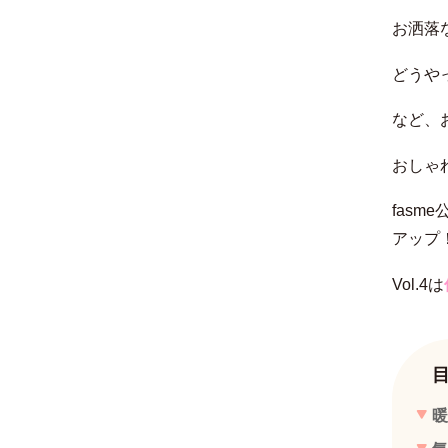
お洒落
どうや
など、
おしゃ
fasm
アップ
Vol.4は
暖