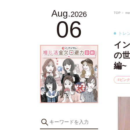
Aug.
2026
TOP
m
06
トレ
イ
の世
編~
ピンク