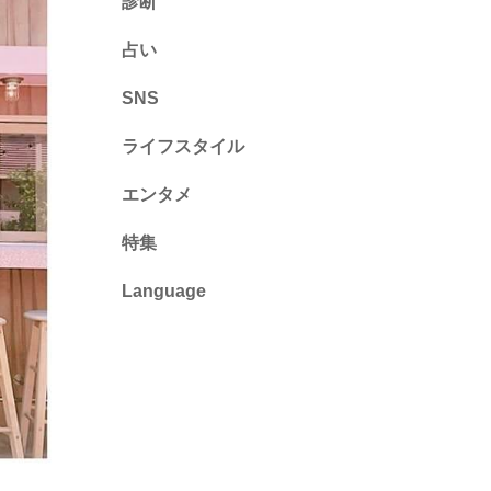
診断
診断
占い
心理テスト
SNS
ライフスタイル
推し活
エンタメ
カルチャー・暮らし
特集
Language
English
ไทย
简体中文
繁體中文