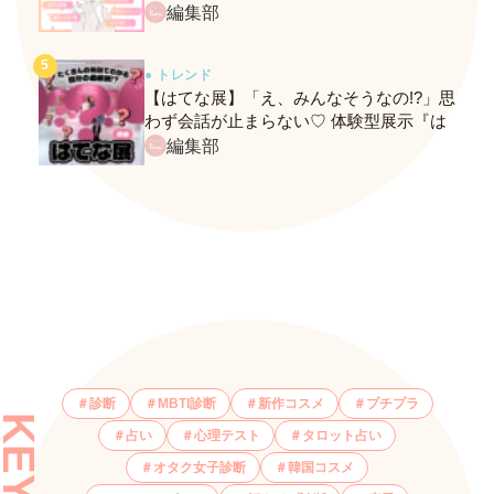
ネクストバズ予報もチェック♪
編集部
● トレンド
【はてな展】「え、みんなそうなの!?」思
わず会話が止まらない♡ 体験型展示『は
てな展』に行ってきたレポ
編集部
診断
MBTI診断
新作コスメ
プチプラ
占い
心理テスト
タロット占い
オタク女子診断
韓国コスメ