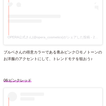
OPERA公式さん(@opera_cosmetics)がシェアした投稿
-
2017年11月月13日午後11時11分PST
ブルベさんの得意カラーである青みピンク◎モノトーンの
お洋服のアクセントにして、トレンドモテを狙おう♪
06:ピンクレッド