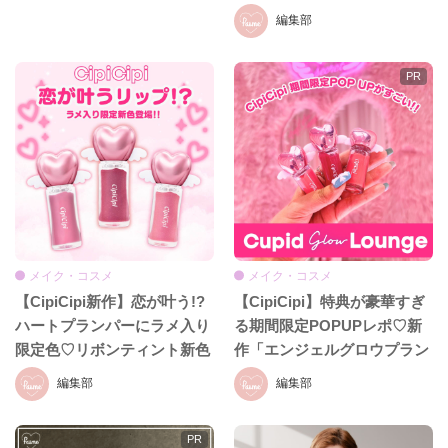
ル、イヴ・サンローラン、ケ
編集部
イト、セザンヌほか話題ブラ
ンドまとめ
メイク・コスメ
メイク・コスメ
【CipiCipi新作】恋が叶う!?
【CipiCipi】特典が豪華すぎ
ハートプランパーにラメ入り
る期間限定POPUPレポ♡新
限定色♡リボンティント新色
作「エンジェルグロウプラン
も8月19日発売
パー」も必見!!
編集部
編集部