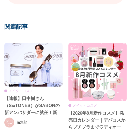
関連記事
メイク・コスメ
【速報】田中樹さん
（SixTONES）がSABONの
メイク・コスメ
新アンバサダーに就任！新
【2026年8月新作コスメ】発
CM初公開＆就任発表会をレ
売日カレンダー｜デパコスか
編集部
ポ♡
らプチプラまで♡ディオー