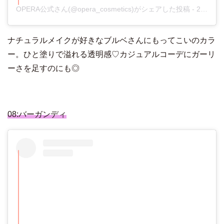
OPERA公式さん(@opera_cosmetics)がシェアした投稿
-
2019年 7月月22日午前1時59分PDT
ナチュラルメイクが好きなブルベさんにもってこいのカラ
ー。ひと塗りで溢れる透明感♡カジュアルコーデにガーリ
ーさを足すのにも◎
08:バーガンディ