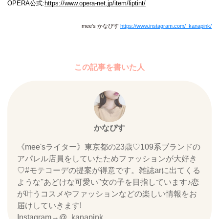
OPERA公式:
https://www.opera-net.jp/item/liptint/
mee's かなぴす
https://www.instagram.com/_kanapink/
この記事を書いた人
かなぴす
《mee'sライター》東京都の23歳‪♡109系ブランドの
アパレル店員をしていたためファッションが大好き
♡#モテコーデの提案が得意です。雑誌arに出てくる
ような''あどけな可愛い''女の子を目指しています♪恋
が叶うコスメやファッションなどの楽しい情報をお
届けしていきます!
Instagram→@_kanapink