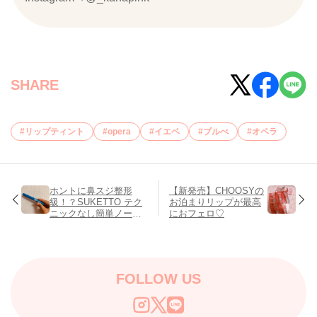
SHARE
リップティント
opera
イエベ
ブルべ
オペラ
ホントに鼻スジ整形
【新発売】CHOOSYの
級！？SUKETTO テク
お泊まりリップが最高
ニックなし簡単ノーズ
におフェロ♡
シャドウをレビュー♡
FOLLOW US