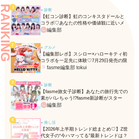
RANKING
● 診断
【虹コン診断】虹のコンキスタドールと
コラボ♡あなたの性格や価値観に近いメ
ンバーがわかる、fasmeの新診断がスター
編集部
ト！
● グルメ
【編集部レポ】スシロー×ハローキティ初
コラボを一足先に体験♡7月29日発売の限
定メニュー＆グッズをレポ！
fasme編集部 tokui
● 診断
【fasme旅女子診断】あなたの旅行先での
素がバレちゃう!?fasme新診断がスター
ト！
編集部
● 推し活
【2026年上半期トレンド総まとめ♡】Z世
代女子の“今ハマってる”最新トレンドは？