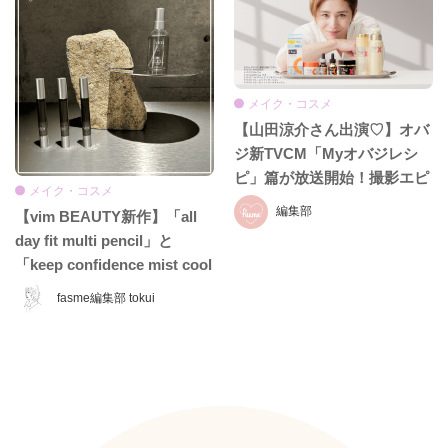
メイク・コスメ
【山田涼介さん出演♡】オバ
ジ新TVCM「Myオバジレシ
ピ」篇が放送開始！撮影エピ
メイク・コスメ
ソード＆インタビュー全文を
編集部
【vim BEAUTY新作】「all
お届け
day fit multi pencil」と
「keep confidence mist cool
EX」をレビュー♡ 夏のお直
fasme編集部 tokui
しに頼れるコスメをチェッ
ク！