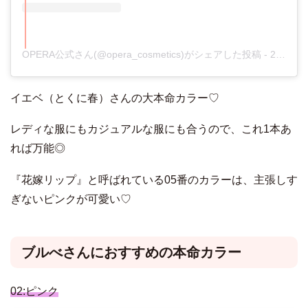
OPERA公式さん(@opera_cosmetics)がシェアした投稿
-
2017年 9月月12日午後11時40分PDT
イエベ（とくに春）さんの大本命カラー♡
レディな服にもカジュアルな服にも合うので、これ1本あ
れば万能◎
『花嫁リップ』と呼ばれている05番のカラーは、主張しす
ぎないピンクが可愛い♡
ブルべさんにおすすめの本命カラー
02:ピンク