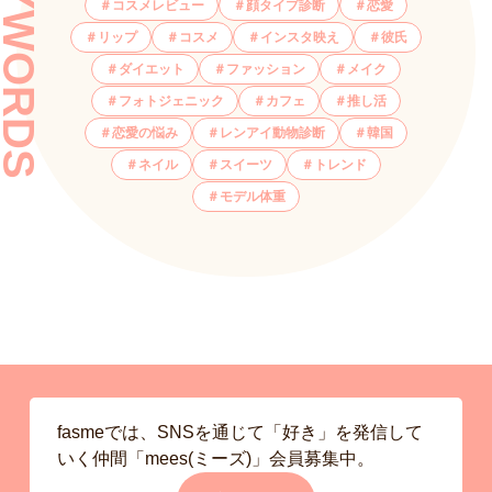
KEYWORDS
コスメレビュー
顔タイプ診断
恋愛
リップ
コスメ
インスタ映え
彼氏
ダイエット
ファッション
メイク
フォトジェニック
カフェ
推し活
恋愛の悩み
レンアイ動物診断
韓国
ネイル
スイーツ
トレンド
モデル体重
fasmeでは、SNSを通じて「好き」を発信して
いく仲間「mees(ミーズ)」会員募集中。