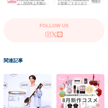
ぶ！2025年上半期のベ
が登場♡“ドダイホワイ
ストコスメを大発表♡
ト＆オタスケマットベ
ージュ”が7/16より発
売！
FOLLOW US
関連記事