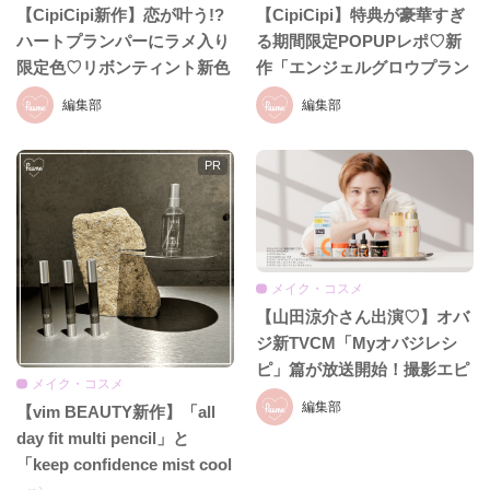
【CipiCipi新作】恋が叶う!?
【CipiCipi】特典が豪華すぎ
ハートプランパーにラメ入り
る期間限定POPUPレポ♡新
限定色♡リボンティント新色
作「エンジェルグロウプラン
も8月19日発売
パー」も必見!!
編集部
編集部
メイク・コスメ
【山田涼介さん出演♡】オバ
ジ新TVCM「Myオバジレシ
ピ」篇が放送開始！撮影エピ
メイク・コスメ
ソード＆インタビュー全文を
編集部
【vim BEAUTY新作】「all
お届け
day fit multi pencil」と
「keep confidence mist cool