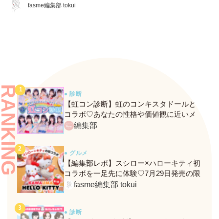
EX」をレビュー♡ 夏のお直
fasme編集部 tokui
しに頼れるコスメをチェッ
ク！
RANKING
● 診断
【虹コン診断】虹のコンキスタドールと
コラボ♡あなたの性格や価値観に近いメ
ンバーがわかる、fasmeの新診断がスター
編集部
ト！
● グルメ
【編集部レポ】スシロー×ハローキティ初
コラボを一足先に体験♡7月29日発売の限
定メニュー＆グッズをレポ！
fasme編集部 tokui
● 診断