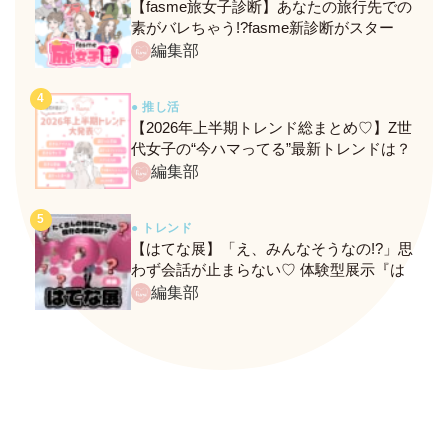
【fasme旅女子診断】あなたの旅行先での
素がバレちゃう!?fasme新診断がスター
ト！
編集部
● 推し活
【2026年上半期トレンド総まとめ♡】Z世
代女子の“今ハマってる”最新トレンドは？
ネクストバズ予報もチェック♪
編集部
● トレンド
【はてな展】「え、みんなそうなの!?」思
わず会話が止まらない♡ 体験型展示『は
てな展』に行ってきたレポ
編集部