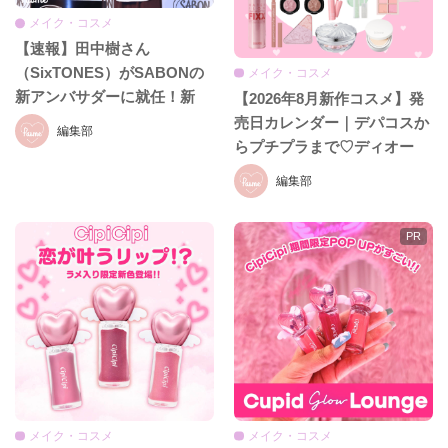
メイク・コスメ
【速報】田中樹さん
（SixTONES）がSABONの
メイク・コスメ
新アンバサダーに就任！新
【2026年8月新作コスメ】発
CM初公開＆就任発表会をレ
売日カレンダー｜デパコスか
編集部
ポ♡
らプチプラまで♡ディオー
ル、イヴ・サンローラン、ケ
編集部
イト、セザンヌほか話題ブラ
ンドまとめ
メイク・コスメ
メイク・コスメ