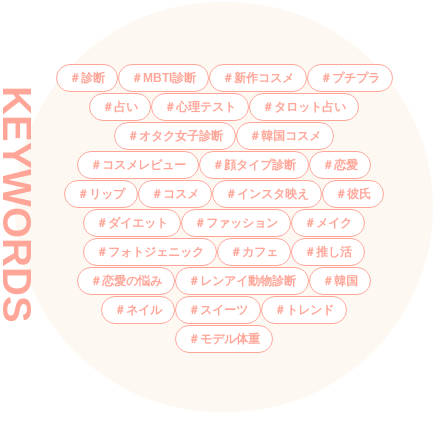
診断
MBTI診断
新作コスメ
プチプラ
KEYWORDS
占い
心理テスト
タロット占い
オタク女子診断
韓国コスメ
コスメレビュー
顔タイプ診断
恋愛
リップ
コスメ
インスタ映え
彼氏
ダイエット
ファッション
メイク
フォトジェニック
カフェ
推し活
恋愛の悩み
レンアイ動物診断
韓国
ネイル
スイーツ
トレンド
モデル体重