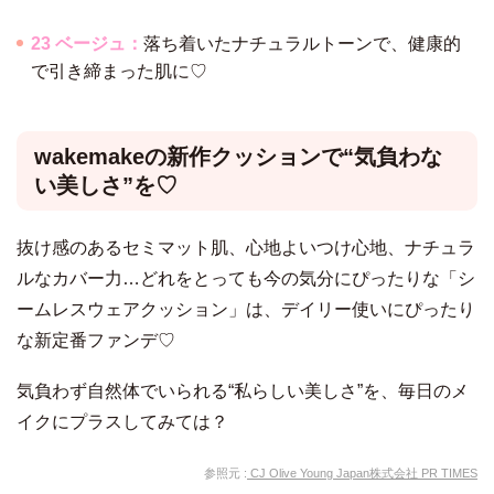
23 ベージュ：
落ち着いたナチュラルトーンで、健康的
で引き締まった肌に♡
wakemakeの新作クッションで“気負わな
い美しさ”を♡
抜け感のあるセミマット肌、心地よいつけ心地、ナチュラ
ルなカバー力…どれをとっても今の気分にぴったりな「シ
ームレスウェアクッション」は、デイリー使いにぴったり
な新定番ファンデ♡
気負わず自然体でいられる“私らしい美しさ”を、毎日のメ
イクにプラスしてみては？
参照元 :
CJ Olive Young Japan株式会社 PR TIMES