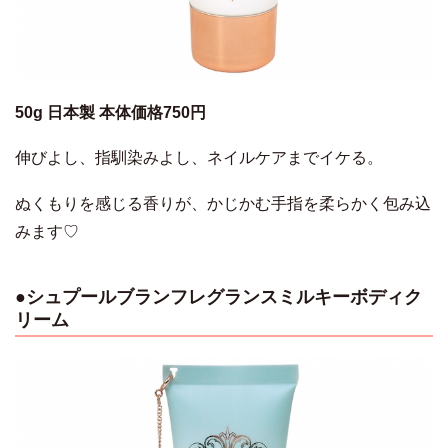
50g 日本製 本体価格750円
伸びよし、指馴染みよし、ネイルケアまでイケる。
ぬくもりを感じる香りが、かじかむ手指を柔らかく包み込
みます♡
●シュプールブランフレグランスミルキーボディク
リーム