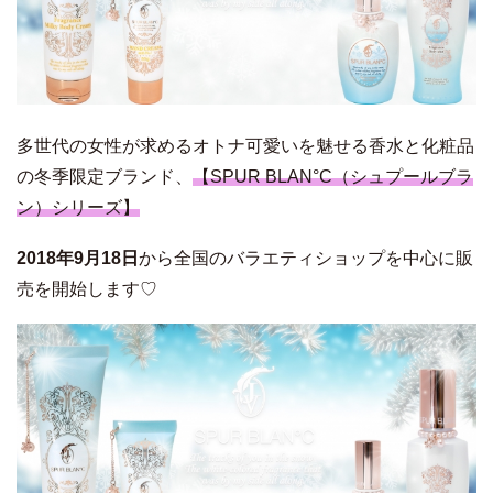
多世代の女性が求めるオトナ可愛いを魅せる香水と化粧品
の冬季限定ブランド、
【SPUR BLAN°C（シュプールブラ
ン）シリーズ】
2018年9月18日
から全国のバラエティショップを中心に販
売を開始します♡