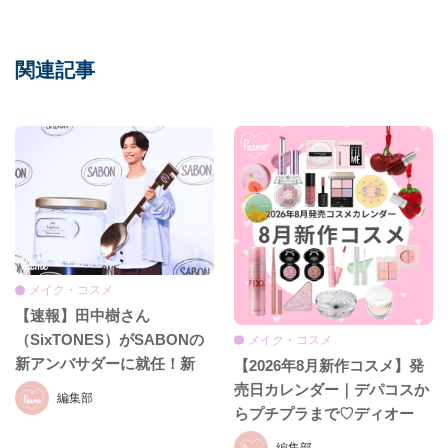
関連記事
メイク・コスメ
【速報】田中樹さん
（SixTONES）がSABONの
メイク・コスメ
新アンバサダーに就任！新
【2026年8月新作コスメ】発
CM初公開＆就任発表会をレ
売日カレンダー｜デパコスか
編集部
ポ♡
らプチプラまで♡ディオー
ル、イヴ・サンローラン、ケ
編集部