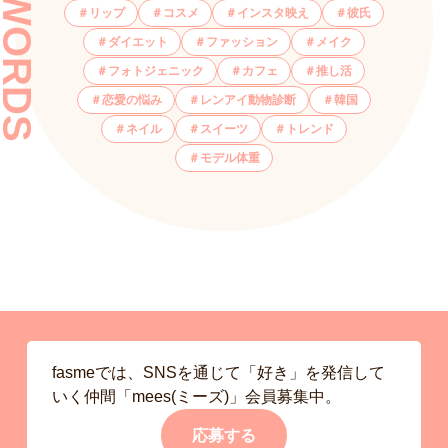
KEYWORDS
リップ
コスメ
インスタ映え
彼氏
ダイエット
ファッション
メイク
フォトジェニック
カフェ
推し活
恋愛の悩み
レンアイ動物診断
韓国
ネイル
スイーツ
トレンド
モデル体重
fasmeでは、SNSを通じて「好き」を発信して
いく仲間「mees(ミーズ)」会員募集中。
応募する