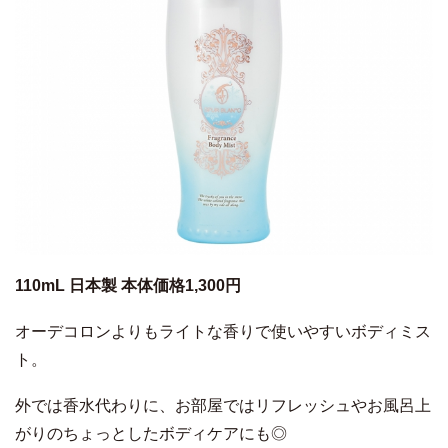
110mL 日本製 本体価格1,300円
オーデコロンよりもライトな香りで使いやすいボディミス
ト。
外では香水代わりに、お部屋ではリフレッシュやお風呂上
がりのちょっとしたボディケアにも◎