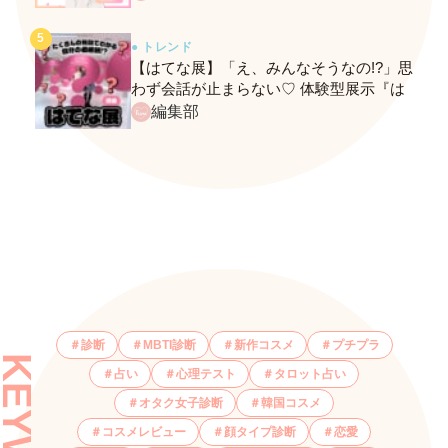
● トレンド
【はてな展】「え、みんなそうなの!?」思
わず会話が止まらない♡ 体験型展示『は
てな展』に行ってきたレポ
編集部
診断
MBTI診断
新作コスメ
プチプラ
占い
心理テスト
タロット占い
オタク女子診断
韓国コスメ
コスメレビュー
顔タイプ診断
恋愛