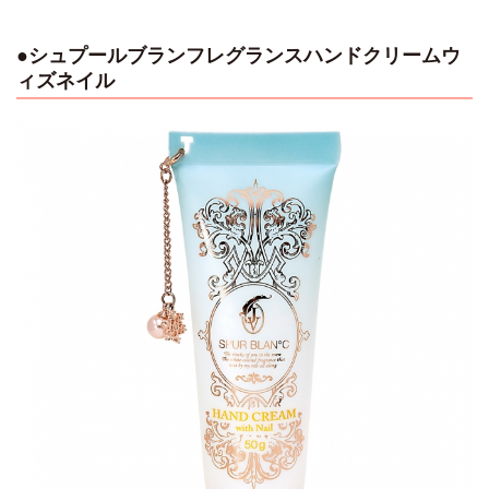
●
シュプールブランフレグランスハンドクリームウ
ィズネイル