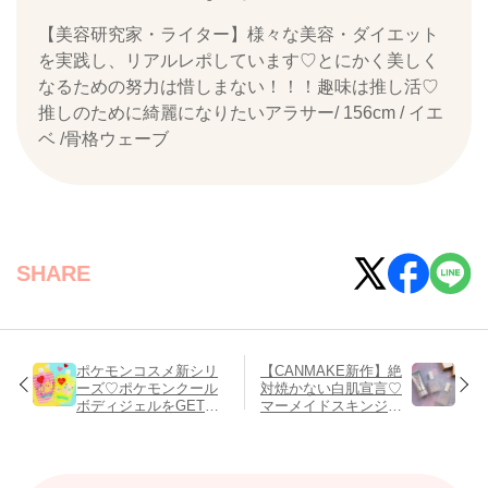
【美容研究家・ライター】様々な美容・ダイエット
を実践し、リアルレポしています♡とにかく美しく
なるための努力は惜しまない！！！趣味は推し活♡
推しのために綺麗になりたいアラサー/ 156cm / イエ
ベ /骨格ウェーブ
SHARE
ポケモンコスメ新シリ
【CANMAKE新作】絶
ーズ♡ポケモンクール
対焼かない白肌宣言♡
ボディジェルをGETせ
マーメイドスキンジェ
よ
ル&限定発売のフラグレ
ンスウォーターが登
場！