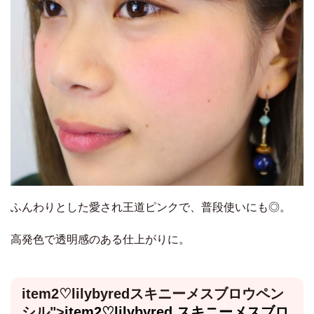
ふんわりとした愛され王道ピンクで、普段使いにも◎。
高発色で透明感のある仕上がりに。
item2♡
lilybyredスキニーメスブロウペン
シル
">
item2♡
lilybyred スキニーメスブロ