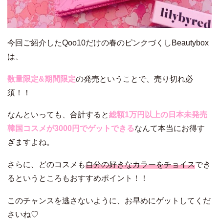
今回ご紹介したQoo10だけの春のピンクづくしBeautybox
は、
数量限定&期間限定
の発売ということで、売り切れ必
須！！
なんといっても、合計すると
総額1万円以上の日本未発売
韓国コスメが3000円でゲットできる
なんて本当にお得す
ぎますよね。
さらに、どのコスメも
自分の好きなカラーをチョイス
でき
るというところもおすすめポイント！！
このチャンスを逃さないように、お早めにゲットしてくだ
さいね♡