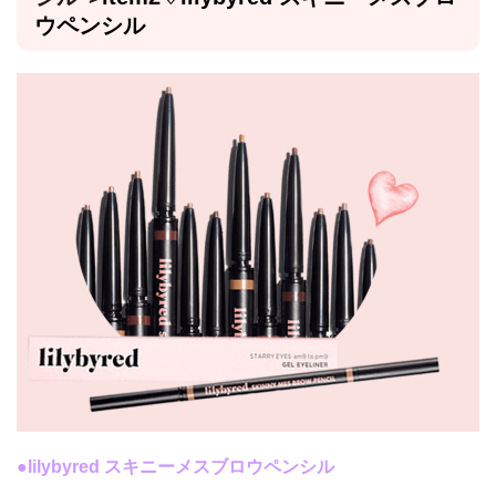
ウペンシル
●
lilybyred スキニーメスブロウペンシル