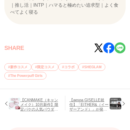
｜推し活｜INTP｜ハマると極めたい追求型｜よく食
べてよく寝る
SHARE
新作コスメ
限定コスメ
コラボ
SHEGLAM
The Powerpuff Girls
【CANMAKE（キャン
【aespa GISELLE就
メイク）10月新作】限
任】「EITHER&（イー
定パケの人気パウダー
ザーアンド）」が発売
＆新色チークレビュ
＆ POPUP STORE開
ー！
催！ノベルティも要チ
ェック♡