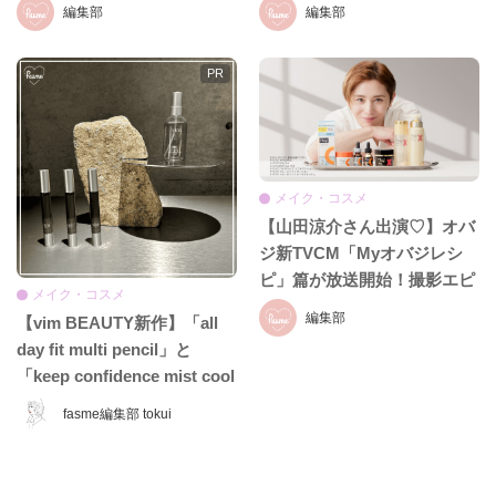
も8月19日発売
パー」も必見!!
編集部
編集部
メイク・コスメ
【山田涼介さん出演♡】オバ
ジ新TVCM「Myオバジレシ
ピ」篇が放送開始！撮影エピ
メイク・コスメ
ソード＆インタビュー全文を
編集部
【vim BEAUTY新作】「all
お届け
day fit multi pencil」と
「keep confidence mist cool
EX」をレビュー♡ 夏のお直
fasme編集部 tokui
しに頼れるコスメをチェッ
ク！