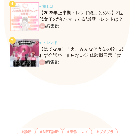
● 推し活
【2026年上半期トレンド総まとめ♡】Z世
代女子の“今ハマってる”最新トレンドは？
ネクストバズ予報もチェック♪
編集部
● トレンド
【はてな展】「え、みんなそうなの!?」思
わず会話が止まらない♡ 体験型展示『は
てな展』に行ってきたレポ
編集部
診断
MBTI診断
新作コスメ
プチプラ