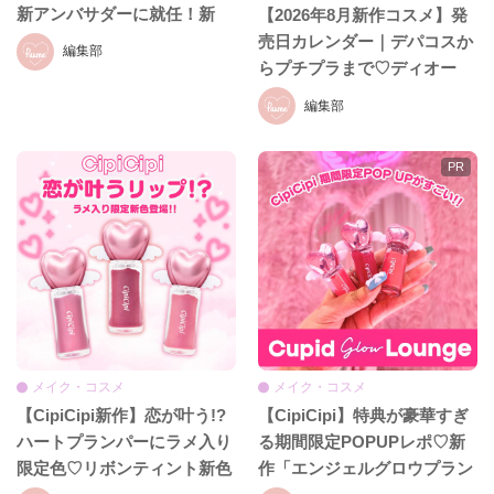
新アンバサダーに就任！新
【2026年8月新作コスメ】発
CM初公開＆就任発表会をレ
売日カレンダー｜デパコスか
編集部
ポ♡
らプチプラまで♡ディオー
ル、イヴ・サンローラン、ケ
編集部
イト、セザンヌほか話題ブラ
ンドまとめ
メイク・コスメ
メイク・コスメ
【CipiCipi新作】恋が叶う!?
【CipiCipi】特典が豪華すぎ
ハートプランパーにラメ入り
る期間限定POPUPレポ♡新
限定色♡リボンティント新色
作「エンジェルグロウプラン