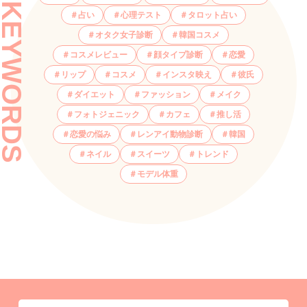
KEYWORDS
占い
心理テスト
タロット占い
オタク女子診断
韓国コスメ
コスメレビュー
顔タイプ診断
恋愛
リップ
コスメ
インスタ映え
彼氏
ダイエット
ファッション
メイク
フォトジェニック
カフェ
推し活
恋愛の悩み
レンアイ動物診断
韓国
ネイル
スイーツ
トレンド
モデル体重