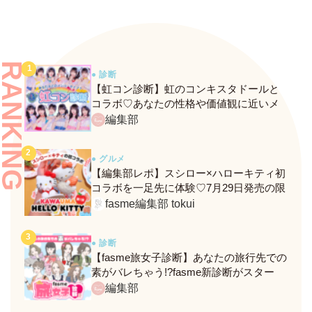
RANKING
● 診断
【虹コン診断】虹のコンキスタドールと
コラボ♡あなたの性格や価値観に近いメ
ンバーがわかる、fasmeの新診断がスター
編集部
ト！
● グルメ
【編集部レポ】スシロー×ハローキティ初
コラボを一足先に体験♡7月29日発売の限
定メニュー＆グッズをレポ！
fasme編集部 tokui
● 診断
【fasme旅女子診断】あなたの旅行先での
素がバレちゃう!?fasme新診断がスター
ト！
編集部