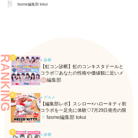
EX」をレビュー♡ 夏のお直
fasme編集部 tokui
しに頼れるコスメをチェッ
ク！
RANKING
● 診断
【虹コン診断】虹のコンキスタドールと
コラボ♡あなたの性格や価値観に近いメ
ンバーがわかる、fasmeの新診断がスター
編集部
ト！
● グルメ
【編集部レポ】スシロー×ハローキティ初
コラボを一足先に体験♡7月29日発売の限
定メニュー＆グッズをレポ！
fasme編集部 tokui
● 診断