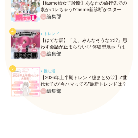
【fasme旅女子診断】あなたの旅行先での
素がバレちゃう!?fasme新診断がスター
ト！
編集部
● トレンド
【はてな展】「え、みんなそうなの!?」思
わず会話が止まらない♡ 体験型展示『は
てな展』に行ってきたレポ
編集部
● 推し活
【2026年上半期トレンド総まとめ♡】Z世
代女子の“今ハマってる”最新トレンドは？
ネクストバズ予報もチェック♪
編集部