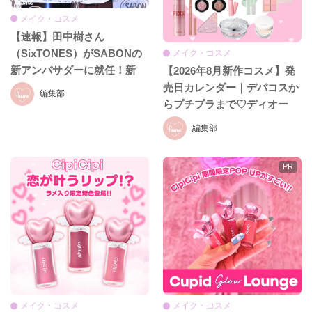
メイク・コスメ
【速報】田中樹さん
（SixTONES）がSABONの
メイク・コスメ
新アンバサダーに就任！新
【2026年8月新作コスメ】発
CM初公開＆就任発表会をレ
売日カレンダー｜デパコスか
編集部
ポ♡
らプチプラまで♡ディオー
ル、イヴ・サンローラン、ケ
編集部
イト、セザンヌほか話題ブラ
ンドまとめ
メイク・コスメ
メイク・コスメ