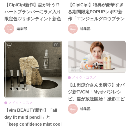
【CipiCipi新作】恋が叶う!?
【CipiCipi】特典が豪華すぎ
ハートプランパーにラメ入り
る期間限定POPUPレポ♡新
限定色♡リボンティント新色
作「エンジェルグロウプラン
も8月19日発売
パー」も必見!!
編集部
編集部
メイク・コスメ
【山田涼介さん出演♡】オバ
ジ新TVCM「Myオバジレシ
ピ」篇が放送開始！撮影エピ
メイク・コスメ
ソード＆インタビュー全文を
編集部
【vim BEAUTY新作】「all
お届け
day fit multi pencil」と
「keep confidence mist cool