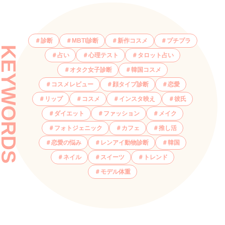
診断
MBTI診断
新作コスメ
プチプラ
KEYWORDS
占い
心理テスト
タロット占い
オタク女子診断
韓国コスメ
コスメレビュー
顔タイプ診断
恋愛
リップ
コスメ
インスタ映え
彼氏
ダイエット
ファッション
メイク
フォトジェニック
カフェ
推し活
恋愛の悩み
レンアイ動物診断
韓国
ネイル
スイーツ
トレンド
モデル体重