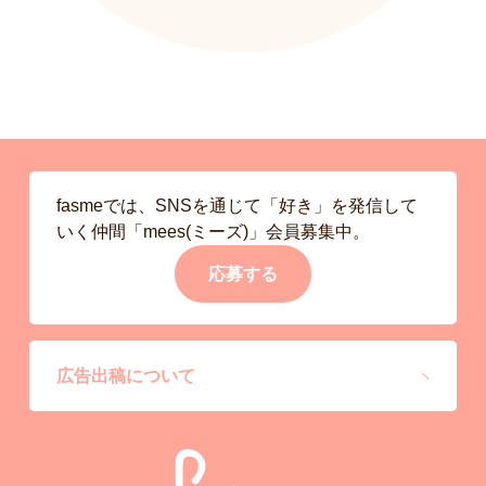
fasmeでは、SNSを通じて「好き」を発信して
いく仲間「mees(ミーズ)」会員募集中。
応募する
広告出稿について