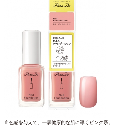
血色感を与えて、一層健康的な肌に導くピンク系。