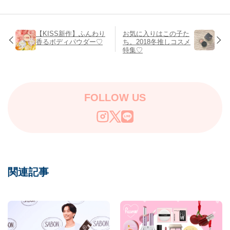
【KISS新作】ふんわり
お気に入りはこの子た
香るボディパウダー♡
ち。2018冬推しコスメ
特集♡
FOLLOW US
関連記事