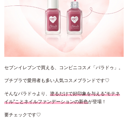
セブンイレブンで買える、コンビニコスメ「パラドゥ」。
プチプラで愛用者も多い人気コスメブランドです♡
そんなパラドゥより、
塗るだけで好印象を与える“モテネ
イル”ことネイルファンデーションの新色
が登場！
要チェックです♡