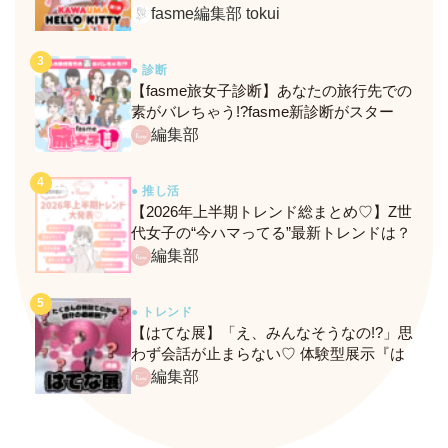
定メニュー＆グッズをレポ！
fasme編集部 tokui
● 診断
【fasme旅女子診断】あなたの旅行先での
素がバレちゃう!?fasme新診断がスター
ト！
編集部
● 推し活
【2026年上半期トレンド総まとめ♡】Z世
代女子の“今ハマってる”最新トレンドは？
ネクストバズ予報もチェック♪
編集部
● トレンド
【はてな展】「え、みんなそうなの!?」思
わず会話が止まらない♡ 体験型展示『は
てな展』に行ってきたレポ
編集部