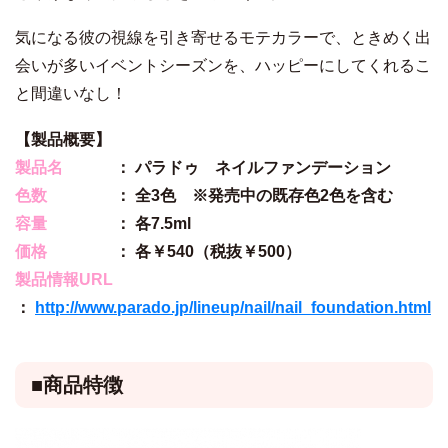
気になる彼の視線を引き寄せるモテカラーで、ときめく出
会いが多いイベントシーズンを、ハッピーにしてくれるこ
と間違いなし！
【製品概要】
製品名
： パラドゥ ネイルファンデーション
色数
： 全3色 ※発売中の既存色2色を含む
容量
： 各7.5ml
価格
： 各￥540（税抜￥500）
製品情報URL
：
http://www.parado.jp/lineup/nail/nail_foundation.html
■商品特徴