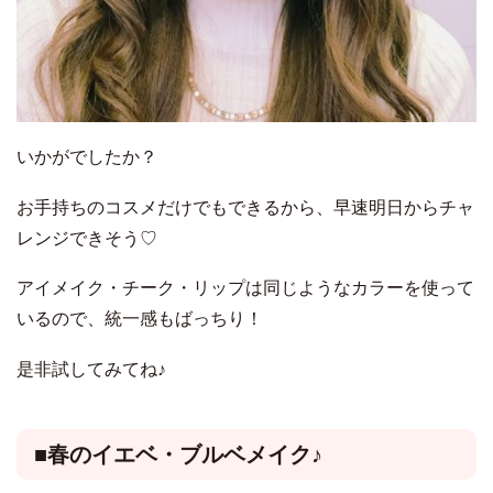
いかがでしたか？
お手持ちのコスメだけでもできるから、早速明日からチャ
レンジできそう♡
アイメイク・チーク・リップは同じようなカラーを使って
いるので、統一感もばっちり！
是非試してみてね♪
■春のイエベ・ブルベメイク♪