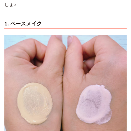
しょ♪
1. ベースメイク