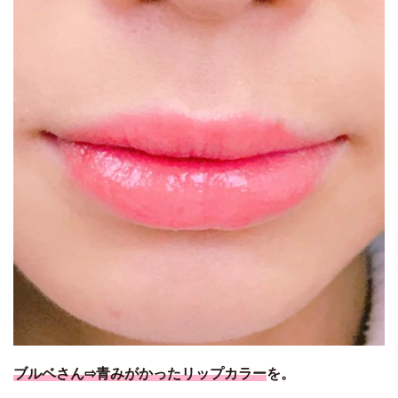
ブルベさん⇨青みがかったリップカラー
を。