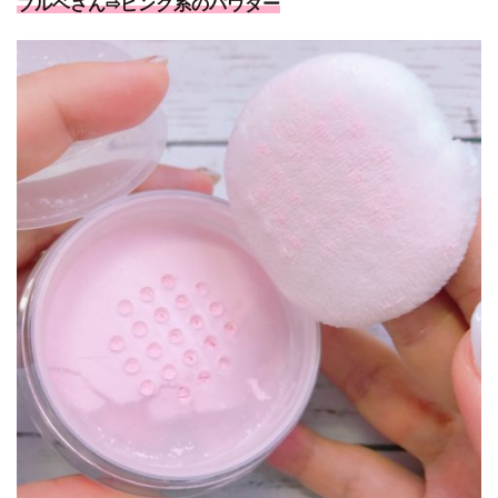
ブルベさん⇨ピンク系のパウダー