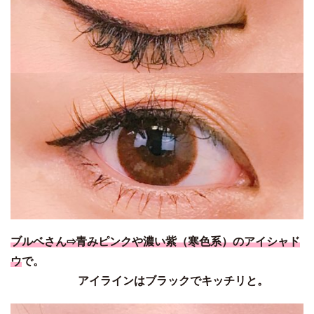
ブルベさん⇨青みピンクや濃い紫（寒色系）のアイシャド
ウ
で。
アイラインはブラックでキッチリと。