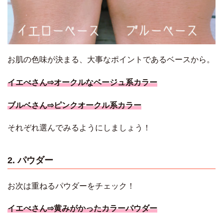
お肌の色味が決まる、大事なポイントであるベースから。
イエべさん⇨オークルなベージュ系カラー
ブルベさん⇨ピンクオークル系カラー
それぞれ選んでみるようにしましょう！
2. パウダー
お次は重ねるパウダーをチェック！
イエべさん⇨黄みがかったカラーパウダー