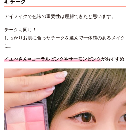
4. チーク
アイメイクで色味の重要性は理解できたと思います。
チークも同じ！
しっかりお肌に合ったチークを選んで一体感のあるメイク
に。
イエべさん⇨コーラルピンクやサーモンピンク
がおすすめ