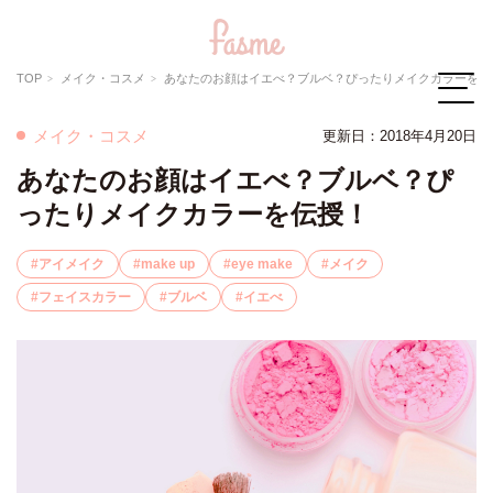
TOP
メイク・コスメ
あなたのお顔はイエべ？ブルベ？ぴったりメイクカラーを伝授！
メイク・コスメ
更新日：2018年4月20日
あなたのお顔はイエべ？ブルベ？ぴ
ったりメイクカラーを伝授！
アイメイク
make up
eye make
メイク
フェイスカラー
ブルベ
イエべ