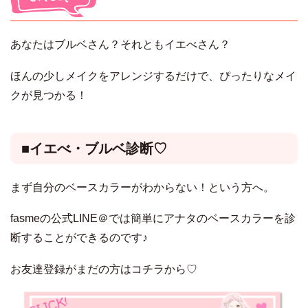
あなたはブルベさん？それともイエべさん？
ほんの少しメイクをアレンジするだけで、ぴったりなメイ
クが見つかる！
■イエべ・ブルベ診断♡
まず自分のベースカラーがわからない！という方へ。
fasmeの公式LINE＠では簡単にアナタのベースカラーを診
断することができるのです♪
お友達登録がまだの方はコチラから♡