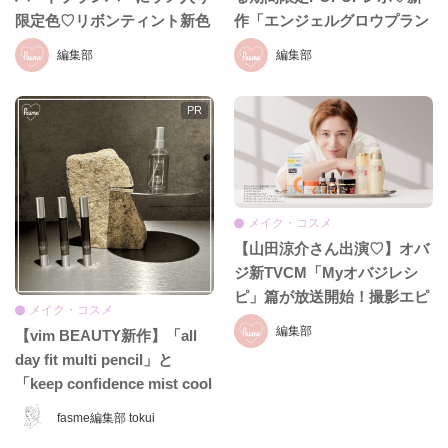
限定色♡リボンティント新色
作「エンジェルグロウプラン
も8月19日発売
パー」も必見!!
編集部
編集部
メイク・コスメ
【山田涼介さん出演♡】オバ
ジ新TVCM「Myオバジレシ
ピ」篇が放送開始！撮影エピ
メイク・コスメ
ソード＆インタビュー全文を
編集部
【vim BEAUTY新作】「all
お届け
day fit multi pencil」と
「keep confidence mist cool
EX」をレビュー♡ 夏のお直
fasme編集部 tokui
しに頼れるコスメをチェッ