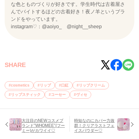
な色とものづくりが好きです。学生時代は古着屋さ
んでバイトするほどの古着好き！夜ノ羊というブラ
ンドをやっています。
instagram♡：@aoiyo_ @night__sheep
SHARE
cosmetics
リップ
口紅
リップクリーム
リップスティック
コーセー
ヴィセ
大注目のNEWコスメブ
時短なのにカバー力抜
ランド"WHOMEE"(フー
群！クリアラストフェ
ミー)がカワイイ♡
イスパウダー♡