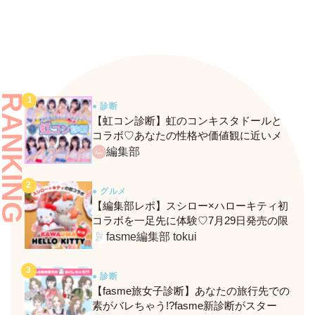
ク！
RANKING
● 診断
【虹コン診断】虹のコンキスタドールと
コラボ♡あなたの性格や価値観に近いメ
ンバーがわかる、fasmeの新診断がスター
編集部
ト！
● グルメ
【編集部レポ】スシロー×ハローキティ初
コラボを一足先に体験♡7月29日発売の限
定メニュー＆グッズをレポ！
fasme編集部 tokui
● 診断
【fasme旅女子診断】あなたの旅行先での
素がバレちゃう!?fasme新診断がスター