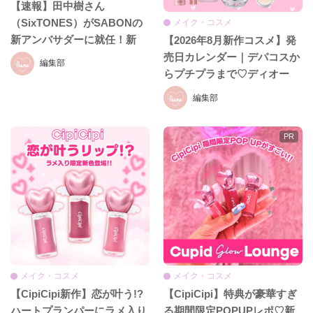
【速報】田中樹さん
（SixTONES）がSABONの
メイク・コスメ
新アンバサダーに就任！新
【2026年8月新作コスメ】発
CM初公開＆就任発表会をレ
売日カレンダー｜デパコスか
編集部
ポ♡
らプチプラまで♡ディオー
ル、イヴ・サンローラン、ケ
編集部
イト、セザンヌほか話題ブラ
ンドまとめ
メイク・コスメ
メイク・コスメ
【CipiCipi新作】恋が叶う!?
【CipiCipi】特典が豪華すぎ
ハートプランパーにラメ入り
る期間限定POPUPレポ♡新