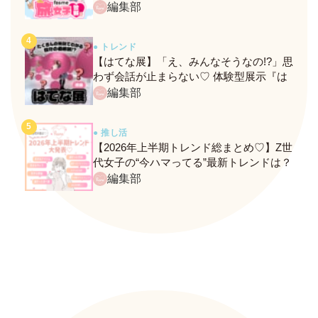
ト！
編集部
● トレンド
【はてな展】「え、みんなそうなの!?」思
わず会話が止まらない♡ 体験型展示『は
てな展』に行ってきたレポ
編集部
● 推し活
【2026年上半期トレンド総まとめ♡】Z世
代女子の“今ハマってる”最新トレンドは？
ネクストバズ予報もチェック♪
編集部