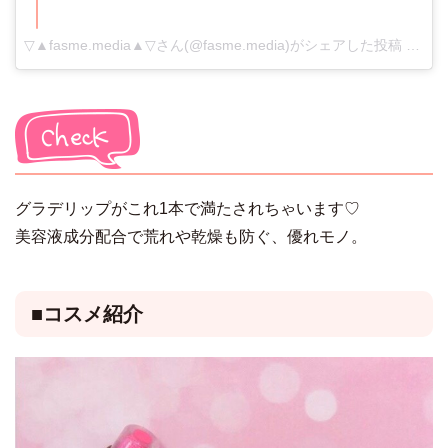
▽▲fasme.media▲▽さん(@fasme.media)がシェアした投稿
-
3月 1
グラデリップがこれ1本で満たされちゃいます♡
美容液成分配合で荒れや乾燥も防ぐ、優れモノ。
■コスメ紹介