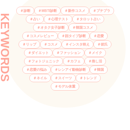
診断
MBTI診断
新作コスメ
プチプラ
KEYWORDS
占い
心理テスト
タロット占い
オタク女子診断
韓国コスメ
コスメレビュー
顔タイプ診断
恋愛
リップ
コスメ
インスタ映え
彼氏
ダイエット
ファッション
メイク
フォトジェニック
カフェ
推し活
恋愛の悩み
レンアイ動物診断
韓国
ネイル
スイーツ
トレンド
モデル体重