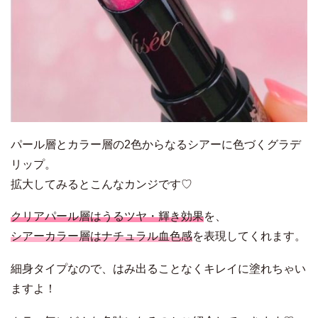
パール層とカラー層の2色からなるシアーに色づくグラデ
リップ。
拡大してみるとこんなカンジです♡
クリアパール層はうるツヤ・輝き効果
を、
シアーカラー層はナチュラル血色感
を表現してくれます。
細身タイプなので、はみ出ることなくキレイに塗れちゃい
ますよ！