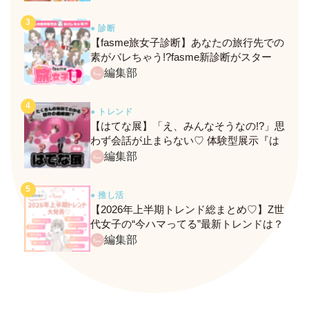
● 診断
【fasme旅女子診断】あなたの旅行先での
素がバレちゃう!?fasme新診断がスター
ト！
編集部
● トレンド
【はてな展】「え、みんなそうなの!?」思
わず会話が止まらない♡ 体験型展示『は
てな展』に行ってきたレポ
編集部
● 推し活
【2026年上半期トレンド総まとめ♡】Z世
代女子の“今ハマってる”最新トレンドは？
ネクストバズ予報もチェック♪
編集部