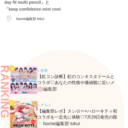
day fit multi pencil」と
「keep confidence mist cool
EX」をレビュー♡ 夏のお直
fasme編集部 tokui
しに頼れるコスメをチェッ
ク！
RANKING
● 診断
【虹コン診断】虹のコンキスタドールと
コラボ♡あなたの性格や価値観に近いメ
ンバーがわかる、fasmeの新診断がスター
編集部
ト！
● グルメ
【編集部レポ】スシロー×ハローキティ初
コラボを一足先に体験♡7月29日発売の限
定メニュー＆グッズをレポ！
fasme編集部 tokui