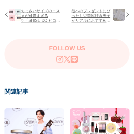
ちっさいサイズのコス
彼へのプレゼントにぴ
メが可愛すぎる
ったり♡美容好き男子
♡「SHISEIDO ピコ」
がリアルにおすすめす
が話題なんです。
るメンズコスメ3選
FOLLOW US
関連記事