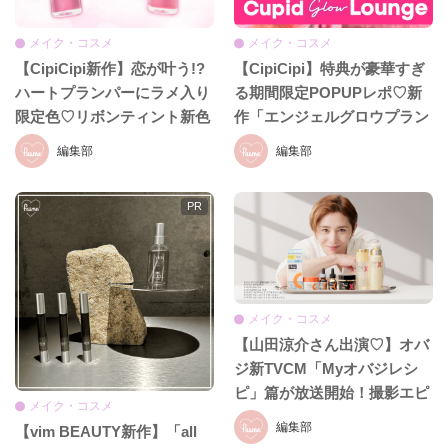
メイク・コスメ
メイク・コスメ
【CipiCipi新作】恋が叶う!?
【CipiCipi】特典が豪華すぎ
ハートプランパーにラメ入り
る期間限定POPUPレポ♡新
限定色♡リボンティント新色
作「エンジェルグロウプラン
も8月19日発売
パー」も必見!!
編集部
編集部
メイク・コスメ
【山田涼介さん出演♡】オバ
ジ新TVCM「Myオバジレシ
ピ」篇が放送開始！撮影エピ
メイク・コスメ
ソード＆インタビュー全文を
編集部
【vim BEAUTY新作】「all
お届け