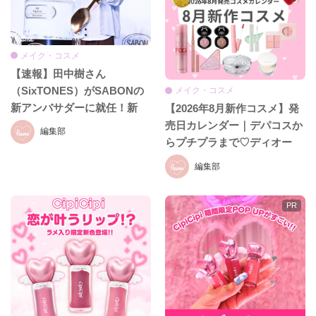
メイク・コスメ
【速報】田中樹さん
（SixTONES）がSABONの
メイク・コスメ
新アンバサダーに就任！新
【2026年8月新作コスメ】発
CM初公開＆就任発表会をレ
売日カレンダー｜デパコスか
編集部
ポ♡
らプチプラまで♡ディオー
ル、イヴ・サンローラン、ケ
編集部
イト、セザンヌほか話題ブラ
ンドまとめ