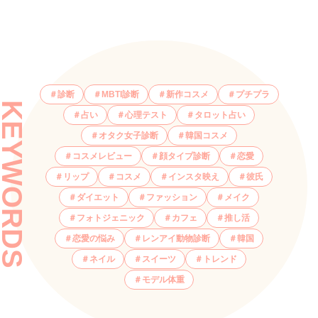
診断
MBTI診断
新作コスメ
プチプラ
KEYWORDS
占い
心理テスト
タロット占い
オタク女子診断
韓国コスメ
コスメレビュー
顔タイプ診断
恋愛
リップ
コスメ
インスタ映え
彼氏
ダイエット
ファッション
メイク
フォトジェニック
カフェ
推し活
恋愛の悩み
レンアイ動物診断
韓国
ネイル
スイーツ
トレンド
モデル体重