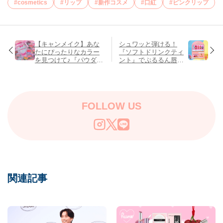
cosmetics
リップ
新作コスメ
口紅
ピンクリップ
【キャンメイク】あな
シュワッと弾ける！
たにぴったりなカラー
『ソフトドリンクティ
を見つけて♪『パウダー
ント』でぷるるん唇を
チークス』最新12色を
GET♡
全色紹介♡
FOLLOW US
関連記事