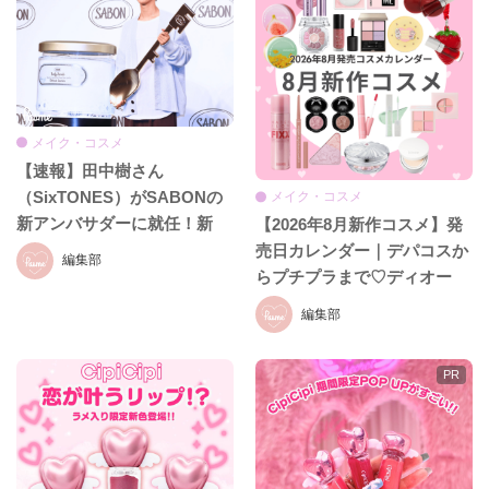
メイク・コスメ
【速報】田中樹さん
（SixTONES）がSABONの
メイク・コスメ
新アンバサダーに就任！新
【2026年8月新作コスメ】発
CM初公開＆就任発表会をレ
売日カレンダー｜デパコスか
編集部
ポ♡
らプチプラまで♡ディオー
ル、イヴ・サンローラン、ケ
編集部
イト、セザンヌほか話題ブラ
ンドまとめ