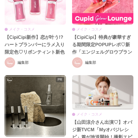
メイク・コスメ
メイク・コスメ
【CipiCipi新作】恋が叶う!?
【CipiCipi】特典が豪華すぎ
ハートプランパーにラメ入り
る期間限定POPUPレポ♡新
限定色♡リボンティント新色
作「エンジェルグロウプラン
も8月19日発売
パー」も必見!!
編集部
編集部
メイク・コスメ
【山田涼介さん出演♡】オバ
ジ新TVCM「Myオバジレシ
ピ」篇が放送開始！撮影エピ