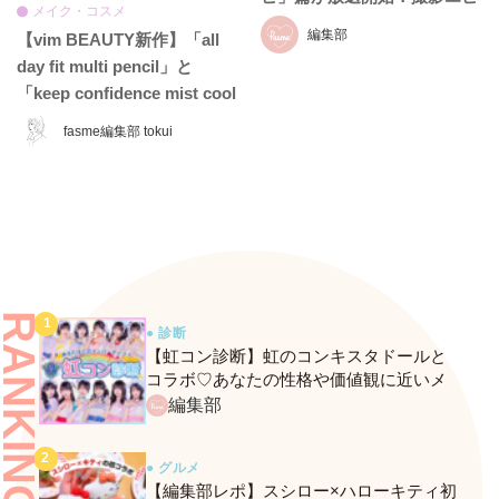
メイク・コスメ
ソード＆インタビュー全文を
編集部
【vim BEAUTY新作】「all
お届け
day fit multi pencil」と
「keep confidence mist cool
EX」をレビュー♡ 夏のお直
fasme編集部 tokui
しに頼れるコスメをチェッ
ク！
RANKING
● 診断
【虹コン診断】虹のコンキスタドールと
コラボ♡あなたの性格や価値観に近いメ
ンバーがわかる、fasmeの新診断がスター
編集部
ト！
● グルメ
【編集部レポ】スシロー×ハローキティ初