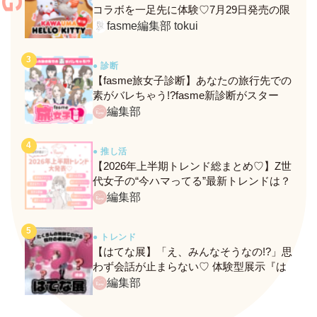
コラボを一足先に体験♡7月29日発売の限
定メニュー＆グッズをレポ！
fasme編集部 tokui
● 診断
【fasme旅女子診断】あなたの旅行先での
素がバレちゃう!?fasme新診断がスター
ト！
編集部
● 推し活
【2026年上半期トレンド総まとめ♡】Z世
代女子の“今ハマってる”最新トレンドは？
ネクストバズ予報もチェック♪
編集部
● トレンド
【はてな展】「え、みんなそうなの!?」思
わず会話が止まらない♡ 体験型展示『は
てな展』に行ってきたレポ
編集部