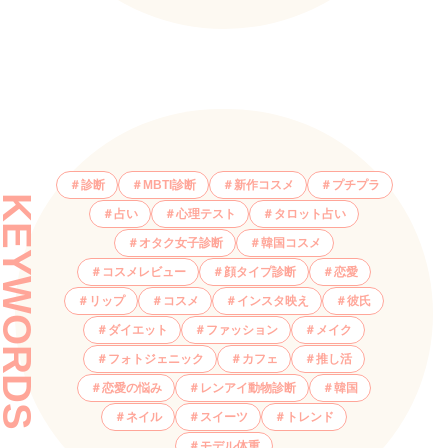
診断
MBTI診断
新作コスメ
プチプラ
KEYWORDS
占い
心理テスト
タロット占い
オタク女子診断
韓国コスメ
コスメレビュー
顔タイプ診断
恋愛
リップ
コスメ
インスタ映え
彼氏
ダイエット
ファッション
メイク
フォトジェニック
カフェ
推し活
恋愛の悩み
レンアイ動物診断
韓国
ネイル
スイーツ
トレンド
モデル体重