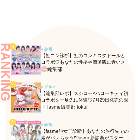
ク！
RANKING
● 診断
【虹コン診断】虹のコンキスタドールと
コラボ♡あなたの性格や価値観に近いメ
ンバーがわかる、fasmeの新診断がスター
編集部
ト！
● グルメ
【編集部レポ】スシロー×ハローキティ初
コラボを一足先に体験♡7月29日発売の限
定メニュー＆グッズをレポ！
fasme編集部 tokui
● 診断
【fasme旅女子診断】あなたの旅行先での
素がバレちゃう!?fasme新診断がスター