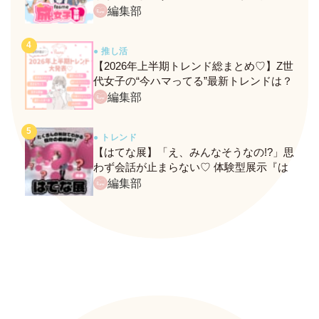
ト！
編集部
● 推し活
【2026年上半期トレンド総まとめ♡】Z世
代女子の“今ハマってる”最新トレンドは？
ネクストバズ予報もチェック♪
編集部
● トレンド
【はてな展】「え、みんなそうなの!?」思
わず会話が止まらない♡ 体験型展示『は
てな展』に行ってきたレポ
編集部