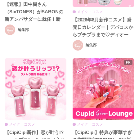
【速報】田中樹さん
（SixTONES）がSABONの
メイク・コスメ
新アンバサダーに就任！新
【2026年8月新作コスメ】発
CM初公開＆就任発表会をレ
売日カレンダー｜デパコスか
編集部
ポ♡
らプチプラまで♡ディオー
ル、イヴ・サンローラン、ケ
編集部
イト、セザンヌほか話題ブラ
ンドまとめ
メイク・コスメ
メイク・コスメ
【CipiCipi新作】恋が叶う!?
【CipiCipi】特典が豪華すぎ