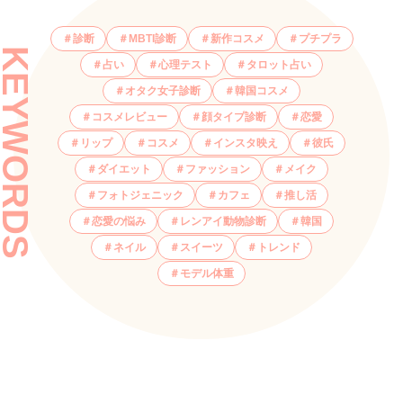
診断
MBTI診断
新作コスメ
プチプラ
KEYWORDS
占い
心理テスト
タロット占い
オタク女子診断
韓国コスメ
コスメレビュー
顔タイプ診断
恋愛
リップ
コスメ
インスタ映え
彼氏
ダイエット
ファッション
メイク
フォトジェニック
カフェ
推し活
恋愛の悩み
レンアイ動物診断
韓国
ネイル
スイーツ
トレンド
モデル体重