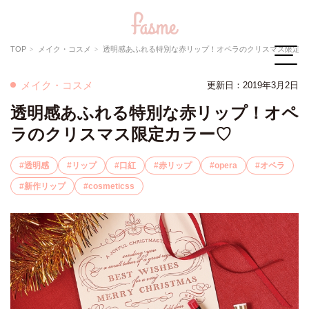
TOP
メイク・コスメ
透明感あふれる特別な赤リップ！オペラのクリスマス限定カラー♡
メイク・コスメ
更新日：2019年3月2日
透明感あふれる特別な赤リップ！オペ
ラのクリスマス限定カラー♡
透明感
リップ
口紅
赤リップ
opera
オペラ
新作リップ
cosmeticss