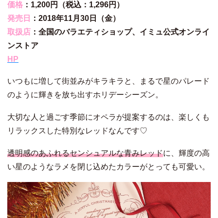
価格
：1,200円（税込：1,296円）
発売日
：2018年11月30日（金）
取扱店
：全国のバラエティショップ、イミュ公式オンライ
ンストア
HP
いつもに増して街並みがキラキラと、まるで星のパレード
のように輝きを放ち出すホリデーシーズン。
大切な人と過ごす季節にオペラが提案するのは、楽しくも
リラックスした特別なレッドなんです♡
透明感のあふれるセンシュアルな青みレッド
に、輝度の高
い星のようなラメを閉じ込めたカラーがとっても可愛い。