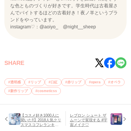
な色とものづくりが好きです。学生時代は古着屋さ
んでバイトするほどの古着好き！夜ノ羊というブラ
ンドをやっています。
instagram♡：@aoiyo_ @night__sheep
SHARE
透明感
リップ
口紅
赤リップ
opera
オペラ
新作リップ
cosmeticss
【コスメ好き1000人に
レブロン シュート ザ
聞いた‼︎】2018人気クリ
ムーンで実現する #宇
スマスコフレランキン
宙メイク♡
グ♡