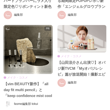
ハートプランパーにラメ入り
る期間限定POPUPレポ♡新
限定色♡リボンティント新色
作「エンジェルグロウプラン
も8月19日発売
パー」も必見!!
編集部
編集部
メイク・コスメ
【山田涼介さん出演♡】オバ
ジ新TVCM「Myオバジレシ
ピ」篇が放送開始！撮影エピ
メイク・コスメ
ソード＆インタビュー全文を
編集部
【vim BEAUTY新作】「all
お届け
day fit multi pencil」と
「keep confidence mist cool
EX」をレビュー♡ 夏のお直
fasme編集部 tokui
しに頼れるコスメをチェッ