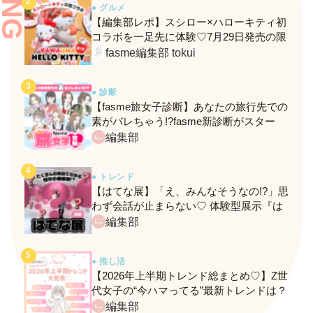
● グルメ
【編集部レポ】スシロー×ハローキティ初
コラボを一足先に体験♡7月29日発売の限
定メニュー＆グッズをレポ！
fasme編集部 tokui
● 診断
【fasme旅女子診断】あなたの旅行先での
素がバレちゃう!?fasme新診断がスター
ト！
編集部
● トレンド
【はてな展】「え、みんなそうなの!?」思
わず会話が止まらない♡ 体験型展示『は
てな展』に行ってきたレポ
編集部
● 推し活
【2026年上半期トレンド総まとめ♡】Z世
代女子の“今ハマってる”最新トレンドは？
ネクストバズ予報もチェック♪
編集部