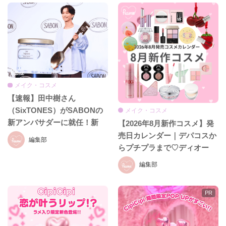
メイク・コスメ
【速報】田中樹さん
（SixTONES）がSABONの
メイク・コスメ
新アンバサダーに就任！新
【2026年8月新作コスメ】発
CM初公開＆就任発表会をレ
売日カレンダー｜デパコスか
編集部
ポ♡
らプチプラまで♡ディオー
ル、イヴ・サンローラン、ケ
編集部
イト、セザンヌほか話題ブラ
ンドまとめ