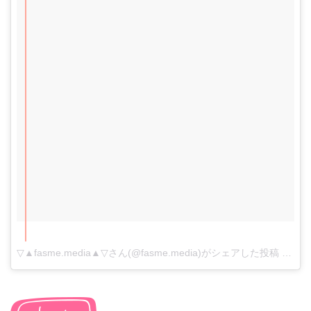
▽▲fasme.media▲▽さん(@fasme.media)がシェアした投稿
-
2017