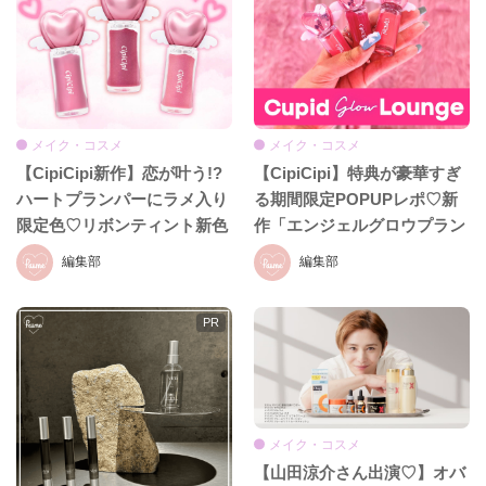
メイク・コスメ
メイク・コスメ
【CipiCipi新作】恋が叶う!?
【CipiCipi】特典が豪華すぎ
ハートプランパーにラメ入り
る期間限定POPUPレポ♡新
限定色♡リボンティント新色
作「エンジェルグロウプラン
も8月19日発売
パー」も必見!!
編集部
編集部
メイク・コスメ
【山田涼介さん出演♡】オバ