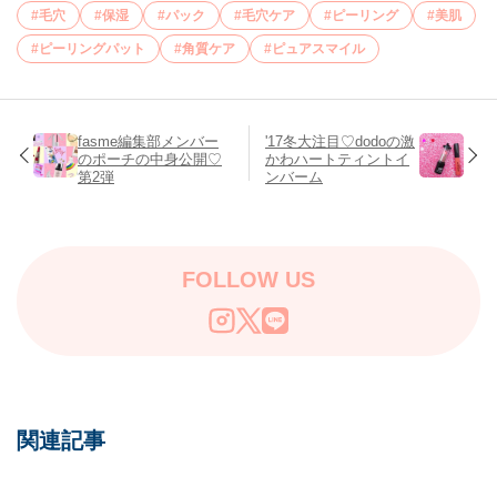
毛穴
保湿
パック
毛穴ケア
ピーリング
美肌
ピーリングパット
角質ケア
ピュアスマイル
fasme編集部メンバー
'17冬大注目♡dodoの激
のポーチの中身公開♡
かわハートティントイ
第2弾
ンバーム
FOLLOW US
関連記事