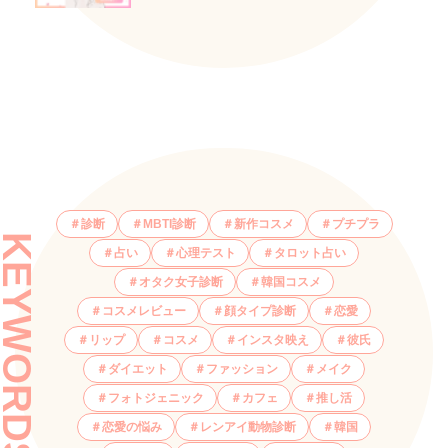
診断
MBTI診断
新作コスメ
プチプラ
KEYWORDS
占い
心理テスト
タロット占い
オタク女子診断
韓国コスメ
コスメレビュー
顔タイプ診断
恋愛
リップ
コスメ
インスタ映え
彼氏
ダイエット
ファッション
メイク
フォトジェニック
カフェ
推し活
恋愛の悩み
レンアイ動物診断
韓国