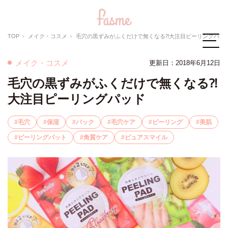
TOP
メイク・コスメ
毛穴の黒ずみがふくだけで無くなる⁈大注目ピーリングパッド
メイク・コスメ
更新日：2018年6月12日
毛穴の黒ずみがふくだけで無くなる⁈
大注目ピーリングパッド
毛穴
保湿
パック
毛穴ケア
ピーリング
美肌
ピーリングパット
角質ケア
ピュアスマイル