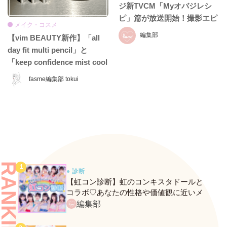
ジ新TVCM「Myオバジレシ
ピ」篇が放送開始！撮影エピ
メイク・コスメ
ソード＆インタビュー全文を
編集部
【vim BEAUTY新作】「all
お届け
day fit multi pencil」と
「keep confidence mist cool
EX」をレビュー♡ 夏のお直
fasme編集部 tokui
しに頼れるコスメをチェッ
ク！
RANKING
● 診断
【虹コン診断】虹のコンキスタドールと
コラボ♡あなたの性格や価値観に近いメ
ンバーがわかる、fasmeの新診断がスター
編集部
ト！