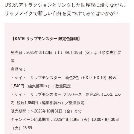
USJのアトラクションとリンクした世界観に浸りながら、
リップメイクで新しい自分を見つけてみてはいかが？
【KATE リップモンスター 限定色詳細】
発売日：2025年8月23日（土）※8月19日（火）より順次先行展
開
商品名：
・ケイト リップモンスター 新色2色（EX-9, EX-10）税込
1,540円（編集部調べ）／数量限定
・ケイト リップモンスター ツヤバース 新色2色（EX-1, EX-
2）税込1,650円（編集部調べ）／数量限定
販売期間：〜2025年10月31日（金）まで
キャンペーン応募期間：2025年8月19日（火）10:00～9月30日
（火）23:59