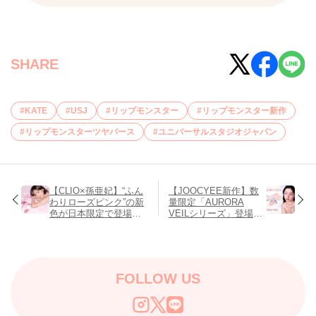
SHARE
KATE
USJ
リップモンスター
リップモンスター新作
リップモンスターツヤバース
ユニバーサルスタジオジャパン
【CLIO×孫亜妃】“ふん
【JOOCYEE新作】数
わりローズピンク”の新
量限定「AURORA
色が日本限定で登場
VEILシリーズ」登場♡
♡「100 SUGAR
オーロラみたいにきら
RIBBON」が8/31発
めくチーク＆グロス
売！
FOLLOW US