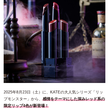
2025年8月23日（土）に、KATEの大人気シリーズ「リッ
プモンスター」から、
感情をテーマにした深みレッド系の
限定リップ4色
が新登場！