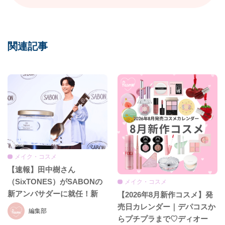
関連記事
メイク・コスメ
【速報】田中樹さん
（SixTONES）がSABONの
メイク・コスメ
新アンバサダーに就任！新
【2026年8月新作コスメ】発
CM初公開＆就任発表会をレ
売日カレンダー｜デパコスか
編集部
ポ♡
らプチプラまで♡ディオー