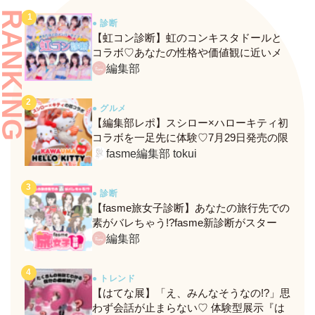
RANKING
● 診断
【虹コン診断】虹のコンキスタドールと
コラボ♡あなたの性格や価値観に近いメ
ンバーがわかる、fasmeの新診断がスター
編集部
ト！
● グルメ
【編集部レポ】スシロー×ハローキティ初
コラボを一足先に体験♡7月29日発売の限
定メニュー＆グッズをレポ！
fasme編集部 tokui
● 診断
【fasme旅女子診断】あなたの旅行先での
素がバレちゃう!?fasme新診断がスター
ト！
編集部
● トレンド
【はてな展】「え、みんなそうなの!?」思
わず会話が止まらない♡ 体験型展示『は