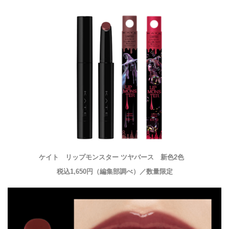
ケイト リップモンスター ツヤバース 新色2色
税込1,650円（編集部調べ）／数量限定