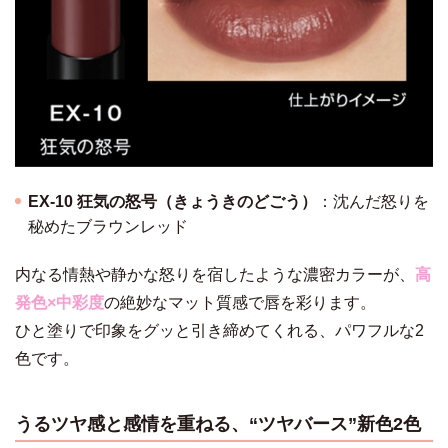
EX-10 狂気の怒号（きょうきのどごう）
：沈んだ怒りを
秘めたブラウンレッド
内なる情熱や静かな怒りを宿したような濃密カラーが、
高
発色×中彩度
の絶妙なマット質感で唇を彩ります。
ひと塗りで印象をグッと引き締めてくれる、パワフルな2
色です。
うるツヤ感と感情を重ねる、“ツヤバース”新色2色