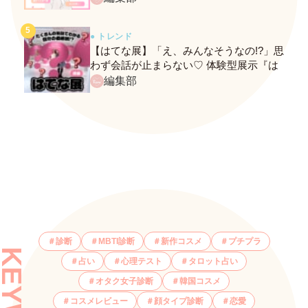
● トレンド
【はてな展】「え、みんなそうなの!?」思
わず会話が止まらない♡ 体験型展示『は
てな展』に行ってきたレポ
編集部
診断
MBTI診断
新作コスメ
プチプラ
占い
心理テスト
タロット占い
オタク女子診断
韓国コスメ
コスメレビュー
顔タイプ診断
恋愛