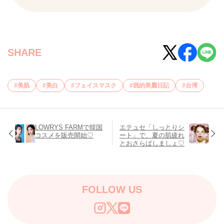
SHARE
美肌
美白
フェイスマスク
我的美麗日記
台湾
LOWRYS FARMで韓国
エテュセ「しっとりシ
コスメを販売開始♡
ート」で、夏の肌疲れ
とおさらばしましょ♡
FOLLOW US