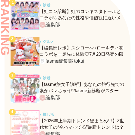
RANKING
● 診断
【虹コン診断】虹のコンキスタドールと
コラボ♡あなたの性格や価値観に近いメ
ンバーがわかる、fasmeの新診断がスター
編集部
ト！
● グルメ
【編集部レポ】スシロー×ハローキティ初
コラボを一足先に体験♡7月29日発売の限
定メニュー＆グッズをレポ！
fasme編集部 tokui
● 診断
【fasme旅女子診断】あなたの旅行先での
素がバレちゃう!?fasme新診断がスター
ト！
編集部
● 推し活
【2026年上半期トレンド総まとめ♡】Z世
代女子の“今ハマってる”最新トレンドは？
ネクストバズ予報もチェック♪
編集部