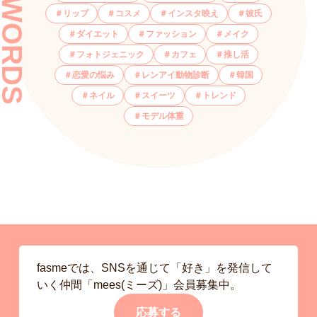
KEYWORDS
リップ
コスメ
インスタ映え
彼氏
ダイエット
ファッション
メイク
フォトジェニック
カフェ
推し活
恋愛の悩み
レンアイ動物診断
韓国
ネイル
スイーツ
トレンド
モデル体重
fasmeでは、SNSを通じて「好き」を発信して
いく仲間「mees(ミーズ)」会員募集中。
応募する