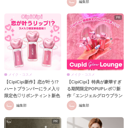
編集部
イト、セザンヌほか話題ブラ
ンドまとめ
メイク・コスメ
メイク・コスメ
【CipiCipi新作】恋が叶う!?
【CipiCipi】特典が豪華すぎ
ハートプランパーにラメ入り
る期間限定POPUPレポ♡新
限定色♡リボンティント新色
作「エンジェルグロウプラン
も8月19日発売
パー」も必見!!
編集部
編集部