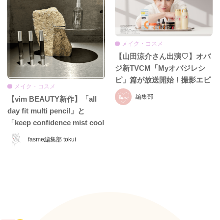
メイク・コスメ
【山田涼介さん出演♡】オバ
ジ新TVCM「Myオバジレシ
ピ」篇が放送開始！撮影エピ
メイク・コスメ
ソード＆インタビュー全文を
編集部
【vim BEAUTY新作】「all
お届け
day fit multi pencil」と
「keep confidence mist cool
EX」をレビュー♡ 夏のお直
fasme編集部 tokui
しに頼れるコスメをチェッ
ク！