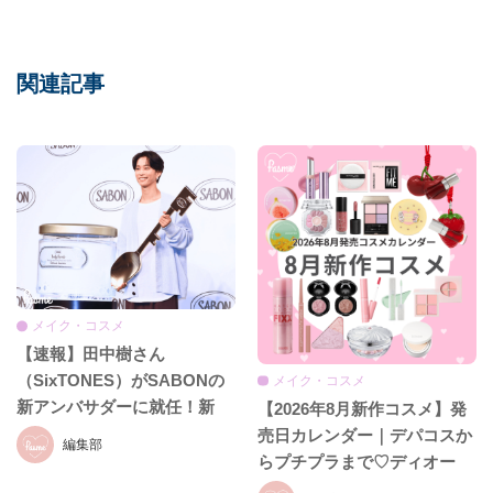
関連記事
メイク・コスメ
【速報】田中樹さん
（SixTONES）がSABONの
メイク・コスメ
新アンバサダーに就任！新
【2026年8月新作コスメ】発
CM初公開＆就任発表会をレ
売日カレンダー｜デパコスか
編集部
ポ♡
らプチプラまで♡ディオー
ル、イヴ・サンローラン、ケ