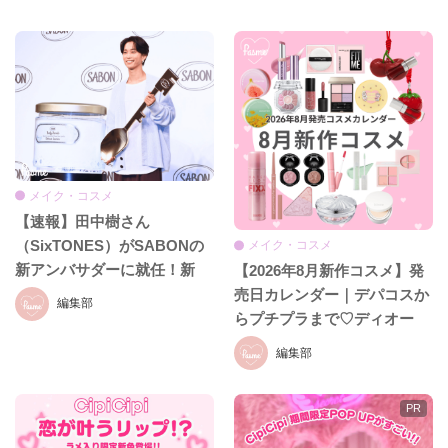
メイク・コスメ
【速報】田中樹さん
（SixTONES）がSABONの
メイク・コスメ
新アンバサダーに就任！新
【2026年8月新作コスメ】発
CM初公開＆就任発表会をレ
売日カレンダー｜デパコスか
編集部
ポ♡
らプチプラまで♡ディオー
ル、イヴ・サンローラン、ケ
編集部
イト、セザンヌほか話題ブラ
ンドまとめ