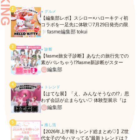
● グルメ
【編集部レポ】スシロー×ハローキティ初
コラボを一足先に体験♡7月29日発売の限
定メニュー＆グッズをレポ！
fasme編集部 tokui
● 診断
【fasme旅女子診断】あなたの旅行先での
素がバレちゃう!?fasme新診断がスター
ト！
編集部
● トレンド
【はてな展】「え、みんなそうなの!?」思
わず会話が止まらない♡ 体験型展示『は
てな展』に行ってきたレポ
編集部
● 推し活
【2026年上半期トレンド総まとめ♡】Z世
代女子の“今ハマってる”最新トレンドは？