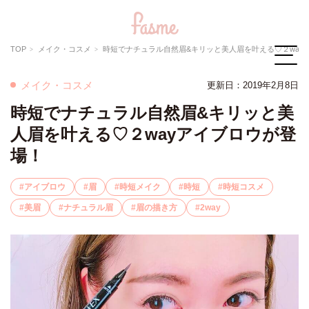
TOP
メイク・コスメ
時短でナチュラル自然眉&キリッと美人眉を叶える♡２wayアイブロウが登場！
メイク・コスメ
更新日：2019年2月8日
時短でナチュラル自然眉&キリッと美
人眉を叶える♡２wayアイブロウが登
場！
アイブロウ
眉
時短メイク
時短
時短コスメ
美眉
ナチュラル眉
眉の描き方
2way