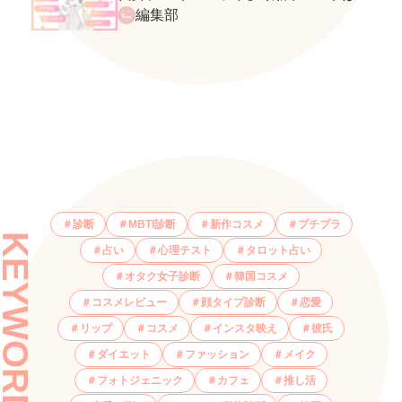
ネクストバズ予報もチェック♪
編集部
診断
MBTI診断
新作コスメ
プチプラ
KEYWORDS
占い
心理テスト
タロット占い
オタク女子診断
韓国コスメ
コスメレビュー
顔タイプ診断
恋愛
リップ
コスメ
インスタ映え
彼氏
ダイエット
ファッション
メイク
フォトジェニック
カフェ
推し活