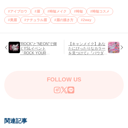
アイブロウ
眉
時短メイク
時短
時短コスメ
美眉
ナチュラル眉
眉の描き方
2way
“ROCK”と“NEON”で輝
【キャンメイク】あな
くYSLイベント
たにぴったりなカラー
「ROCK YOUR
を見つけて♪『パウダー
SHINE」♡
チークス』最新12色を
全色紹介♡
FOLLOW US
関連記事