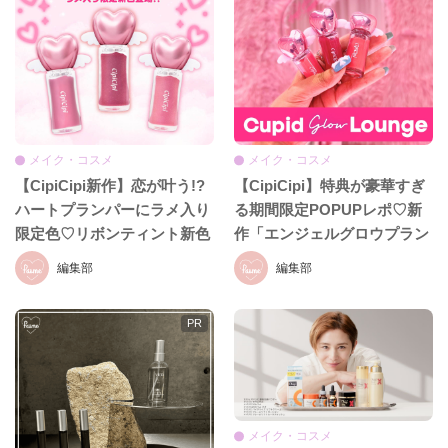
メイク・コスメ
メイク・コスメ
【CipiCipi新作】恋が叶う!?
【CipiCipi】特典が豪華すぎ
ハートプランパーにラメ入り
る期間限定POPUPレポ♡新
限定色♡リボンティント新色
作「エンジェルグロウプラン
も8月19日発売
パー」も必見!!
編集部
編集部
メイク・コスメ