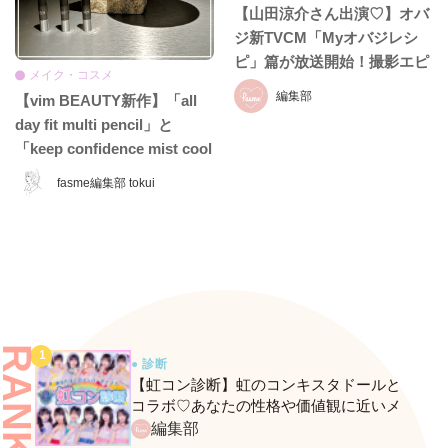
【山田涼介さん出演♡】オバ
ジ新TVCM「Myオバジレシ
ピ」篇が放送開始！撮影エピ
メイク・コスメ
ソード＆インタビュー全文を
編集部
【vim BEAUTY新作】「all
お届け
day fit multi pencil」と
「keep confidence mist cool
EX」をレビュー♡ 夏のお直
fasme編集部 tokui
しに頼れるコスメをチェッ
ク！
RANKING
● 診断
【虹コン診断】虹のコンキスタドールと
コラボ♡あなたの性格や価値観に近いメ
ンバーがわかる、fasmeの新診断がスター
編集部
ト！