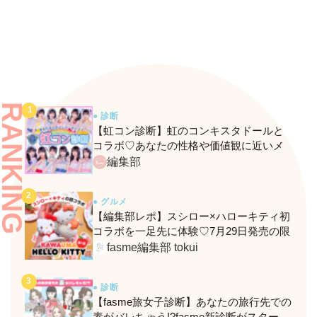
ク！
RANKING
● 診断
【虹コン診断】虹のコンキスタドールと
コラボ♡あなたの性格や価値観に近いメ
ンバーがわかる、fasmeの新診断がスター
編集部
ト！
● グルメ
【編集部レポ】スシロー×ハローキティ初
コラボを一足先に体験♡7月29日発売の限
定メニュー＆グッズをレポ！
fasme編集部 tokui
● 診断
【fasme旅女子診断】あなたの旅行先での
素がバレちゃう!?fasme新診断がスター