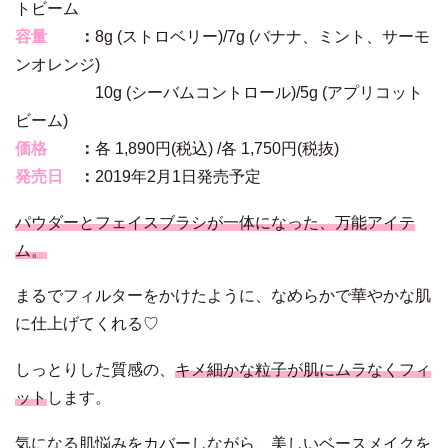
トビーム
容量
：
8g (ストロベリー)/7g (バナナ、ミント、サーモ
ンオレンジ)
10g (シーバムコントロール)/5g (アプリコット
ビーム)
価格
：
各 1,890円(税込) /各 1,750円(税抜)
発売日
：
2019年2月1日発売予定
パウダーとフェイスブラシが一体になった、万能アイテ
ム。
まるでフィルターをかけたように、なめらかで華やかな肌
に仕上げてくれる♡
しっとりした質感の、
キメ細かな粒子が肌にムラなくフィ
ット
します。
気になる肌悩みをカバーしながら、美しいベースメイクを