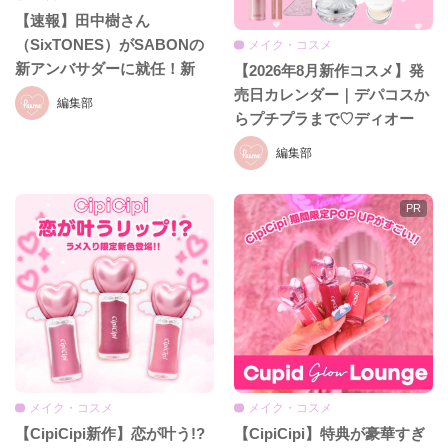
【速報】田中樹さん
（SixTONES）がSABONの
メイク・コスメ
新アンバサダーに就任！新
【2026年8月新作コスメ】発
CM初公開＆就任発表会をレ
売日カレンダー｜デパコスか
編集部
ポ♡
らプチプラまで♡ディオー
ル、イヴ・サンローラン、ケ
編集部
イト、セザンヌほか話題ブラ
ンドまとめ
メイク・コスメ
メイク・コスメ
【CipiCipi新作】恋が叶う!?
【CipiCipi】特典が豪華すぎ