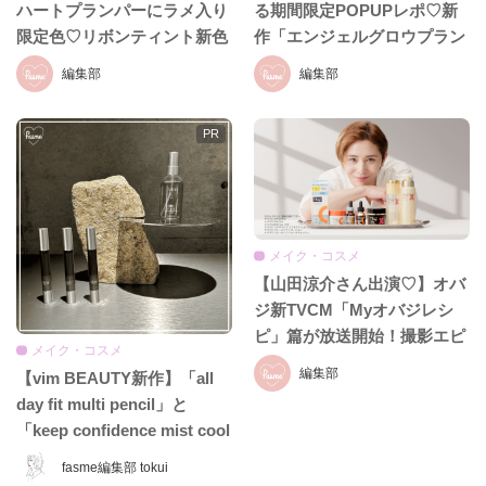
ハートプランパーにラメ入り
る期間限定POPUPレポ♡新
限定色♡リボンティント新色
作「エンジェルグロウプラン
も8月19日発売
パー」も必見!!
編集部
編集部
メイク・コスメ
【山田涼介さん出演♡】オバ
ジ新TVCM「Myオバジレシ
ピ」篇が放送開始！撮影エピ
メイク・コスメ
ソード＆インタビュー全文を
編集部
【vim BEAUTY新作】「all
お届け
day fit multi pencil」と
「keep confidence mist cool
EX」をレビュー♡ 夏のお直
fasme編集部 tokui
しに頼れるコスメをチェッ