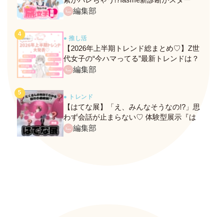
ト！
編集部
● 推し活
【2026年上半期トレンド総まとめ♡】Z世
代女子の“今ハマってる”最新トレンドは？
ネクストバズ予報もチェック♪
編集部
● トレンド
【はてな展】「え、みんなそうなの!?」思
わず会話が止まらない♡ 体験型展示『は
てな展』に行ってきたレポ
編集部