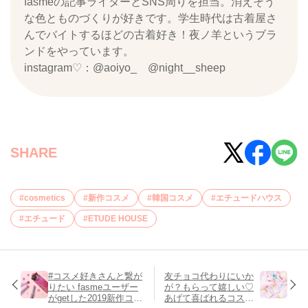
fasmeの記事ライターとSNS周りを担当。消えそう
な色とものづくりが好きです。学生時代は古着屋さ
んでバイトするほどの古着好き！夜ノ羊というブラ
ンドをやっています。
instagram♡：@aoiyo_ @night__sheep
SHARE
cosmetics
新作コスメ
韓国コスメ
エチュードハウス
エチュード
ETUDE HOUSE
#コスメ好きさんと繋が
友チョコ代わりにいか
りたい fasmeユーザー
が？もらって嬉しい♡
がgetした2019新作コス
あげて喜ばれるコスメ