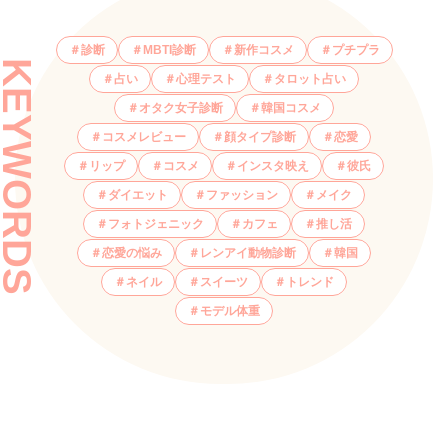
診断
MBTI診断
新作コスメ
プチプラ
KEYWORDS
占い
心理テスト
タロット占い
オタク女子診断
韓国コスメ
コスメレビュー
顔タイプ診断
恋愛
リップ
コスメ
インスタ映え
彼氏
ダイエット
ファッション
メイク
フォトジェニック
カフェ
推し活
恋愛の悩み
レンアイ動物診断
韓国
ネイル
スイーツ
トレンド
モデル体重