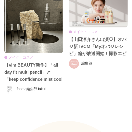
メイク・コスメ
【山田涼介さん出演♡】オバ
ジ新TVCM「Myオバジレシ
ピ」篇が放送開始！撮影エピ
メイク・コスメ
ソード＆インタビュー全文を
編集部
【vim BEAUTY新作】「all
お届け
day fit multi pencil」と
「keep confidence mist cool
EX」をレビュー♡ 夏のお直
fasme編集部 tokui
しに頼れるコスメをチェッ
ク！