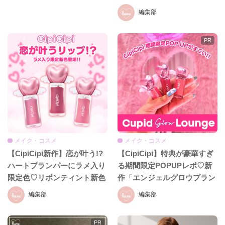
ル、イヴ・サンローラン、ケ
編集部
イト、セザンヌほか話題ブラ
ンドまとめ
メイク・コスメ
メイク・コスメ
【CipiCipi新作】恋が叶う!?
【CipiCipi】特典が豪華すぎ
ハートプランパーにラメ入り
る期間限定POPUPレポ♡新
限定色♡リボンティント新色
作「エンジェルグロウプラン
も8月19日発売
パー」も必見!!
編集部
編集部