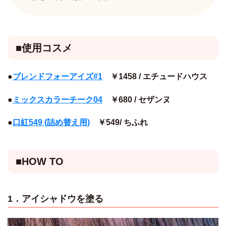
■使用コスメ
●
ブレンドフォーアイズ#1
￥1458 / エチュードハウス
●
ミックスカラーチーク04
￥680 / セザンヌ
●
口紅549 (詰め替え用)
￥549/ ちふれ
■HOW TO
1．アイシャドウを塗る