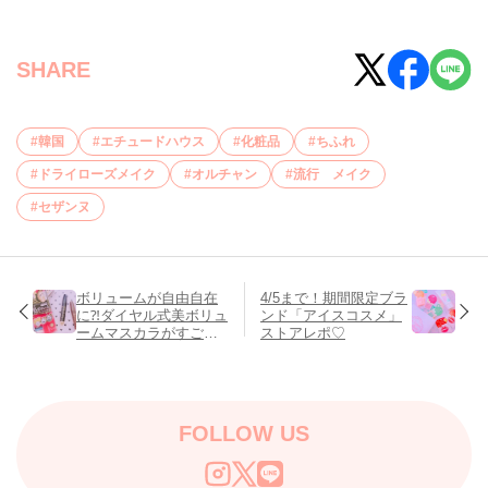
SHARE
韓国
エチュードハウス
化粧品
ちふれ
ドライローズメイク
オルチャン
流行 メイク
セザンヌ
ボリュームが自由自在
4/5まで！期間限定ブラ
に⁈ダイヤル式美ボリュ
ンド「アイスコスメ」
ームマスカラがすごい
ストアレポ♡
んです！
FOLLOW US