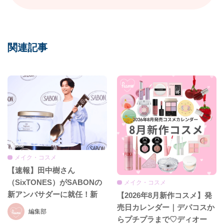
関連記事
メイク・コスメ
【速報】田中樹さん
（SixTONES）がSABONの
メイク・コスメ
新アンバサダーに就任！新
【2026年8月新作コスメ】発
CM初公開＆就任発表会をレ
売日カレンダー｜デパコスか
編集部
ポ♡
らプチプラまで♡ディオー