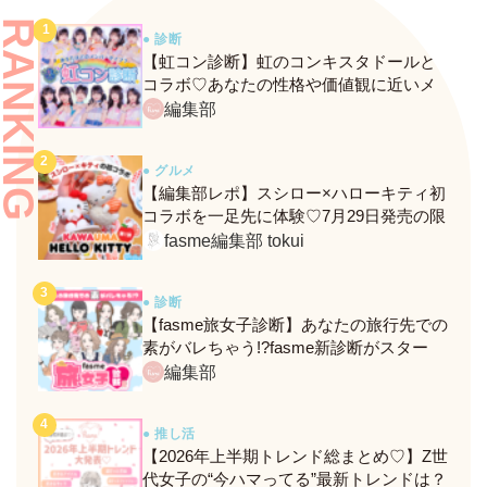
RANKING
● 診断
【虹コン診断】虹のコンキスタドールと
コラボ♡あなたの性格や価値観に近いメ
ンバーがわかる、fasmeの新診断がスター
編集部
ト！
● グルメ
【編集部レポ】スシロー×ハローキティ初
コラボを一足先に体験♡7月29日発売の限
定メニュー＆グッズをレポ！
fasme編集部 tokui
● 診断
【fasme旅女子診断】あなたの旅行先での
素がバレちゃう!?fasme新診断がスター
ト！
編集部
● 推し活
【2026年上半期トレンド総まとめ♡】Z世
代女子の“今ハマってる”最新トレンドは？