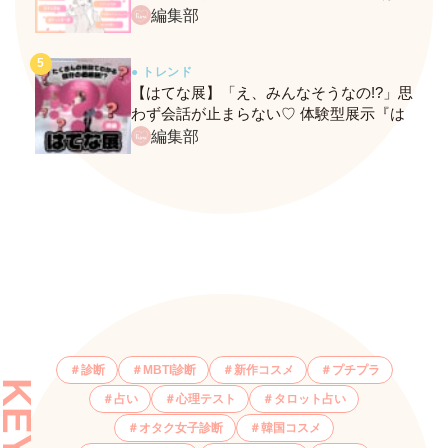
ネクストバズ予報もチェック♪
編集部
● トレンド
【はてな展】「え、みんなそうなの!?」思
わず会話が止まらない♡ 体験型展示『は
てな展』に行ってきたレポ
編集部
診断
MBTI診断
新作コスメ
プチプラ
占い
心理テスト
タロット占い
オタク女子診断
韓国コスメ