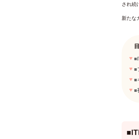
され続
新たな
■
■
■
■
■I