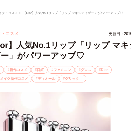
イク・コスメ
【Dior】人気No.1リップ「リップ マキシマイザー」がパワーアップ♡
ク・コスメ
更新日：201
ior】人気No.1リップ「リップ マ
ザー」がパワーアップ♡
新作コスメ
口紅
フェミニン
グロス
Dior
メイク新作コスメ
ディオール
グリッタ―