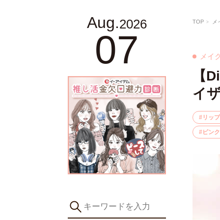
Aug.
2026
TOP
メ
07
メイ
【D
イ
リップ
ピンク