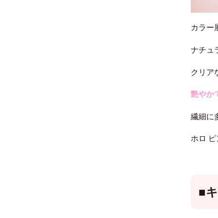
カラー
ナチュ
クリア
艶やか
繊細に
ホロ 
■