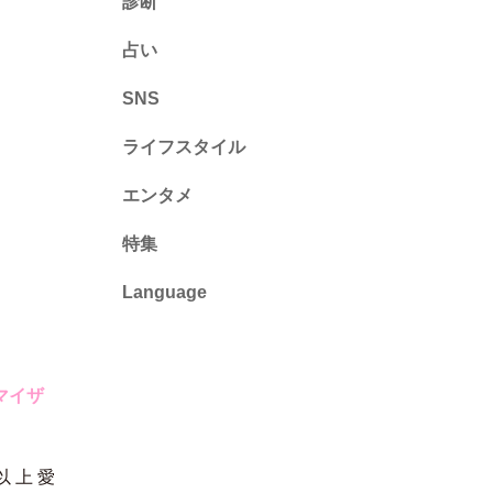
診断
診断
占い
心理テスト
SNS
ライフスタイル
推し活
エンタメ
カルチャー・暮らし
特集
Language
English
ไทย
マイザ
简体中文
 上 愛
繁體中文