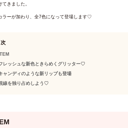
けてきました。
カラーが加わり、全7色になって登場します♡
目次
ITEM
フレッシュな新色ときらめくグリッター♡
キャンディのような新リップも登場
視線を独り占めしよう♡
TEM