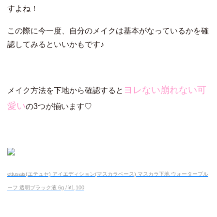
すよね！
この際に今一度、自分のメイクは基本がなっているかを確
認してみるといいかもです♪
ヨレない崩れない可
メイク方法を下地から確認すると
愛い
の3つが揃います♡
ettusais(エテュセ) アイエディション(マスカラベース) マスカラ下地 ウォータープル
ーフ 透明ブラック液 6g / ¥1,100