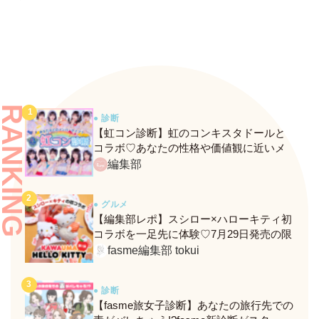
ク！
RANKING
● 診断
【虹コン診断】虹のコンキスタドールと
コラボ♡あなたの性格や価値観に近いメ
ンバーがわかる、fasmeの新診断がスター
編集部
ト！
● グルメ
【編集部レポ】スシロー×ハローキティ初
コラボを一足先に体験♡7月29日発売の限
定メニュー＆グッズをレポ！
fasme編集部 tokui
● 診断
【fasme旅女子診断】あなたの旅行先での