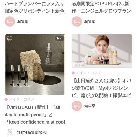
ハートプランパーにラメ入り
る期間限定POPUPレポ♡新
限定色♡リボンティント新色
作「エンジェルグロウプラン
も8月19日発売
パー」も必見!!
編集部
編集部
メイク・コスメ
【山田涼介さん出演♡】オバ
ジ新TVCM「Myオバジレシ
ピ」篇が放送開始！撮影エピ
メイク・コスメ
ソード＆インタビュー全文を
編集部
【vim BEAUTY新作】「all
お届け
day fit multi pencil」と
「keep confidence mist cool
EX」をレビュー♡ 夏のお直
fasme編集部 tokui
しに頼れるコスメをチェッ