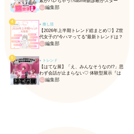
素がバレちゃう!?fasme新診断がスター
ト！
編集部
● 推し活
【2026年上半期トレンド総まとめ♡】Z世
代女子の“今ハマってる”最新トレンドは？
ネクストバズ予報もチェック♪
編集部
● トレンド
【はてな展】「え、みんなそうなの!?」思
わず会話が止まらない♡ 体験型展示『は
てな展』に行ってきたレポ
編集部