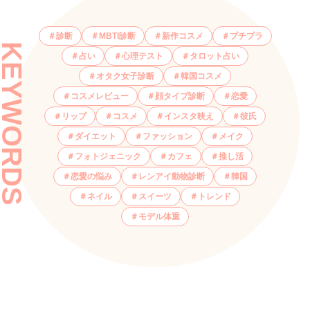
診断
MBTI診断
新作コスメ
プチプラ
KEYWORDS
占い
心理テスト
タロット占い
オタク女子診断
韓国コスメ
コスメレビュー
顔タイプ診断
恋愛
リップ
コスメ
インスタ映え
彼氏
ダイエット
ファッション
メイク
フォトジェニック
カフェ
推し活
恋愛の悩み
レンアイ動物診断
韓国
ネイル
スイーツ
トレンド
モデル体重