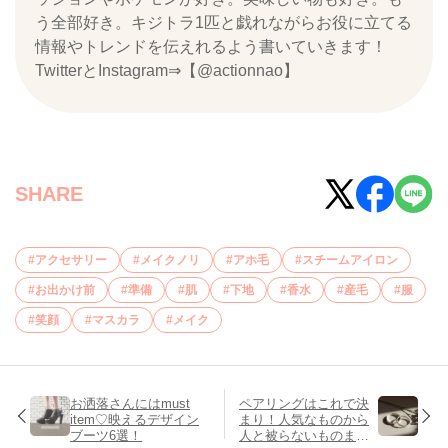
う全部好き。キジトラ1匹と戯れながらお役に立てる
情報やトレンドを伝えれるよう書いていきます！
TwitterとInstagram⇒【@actionnao】
SHARE
アクセサリー
メイクノリ
アホ毛
スチームアイロン
お出かけ前
準備
肌
下地
香水
産毛
服
笑顔
マスカラ
メイク
お洒落さんにはmust
ペアリングはこれで決
item♡映えるデザイン
まり！人気なものから
ブーツ6選！
人と被らないものまで