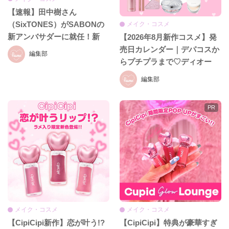
【速報】田中樹さん
（SixTONES）がSABONの
メイク・コスメ
新アンバサダーに就任！新
【2026年8月新作コスメ】発
CM初公開＆就任発表会をレ
売日カレンダー｜デパコスか
編集部
ポ♡
らプチプラまで♡ディオー
ル、イヴ・サンローラン、ケ
編集部
イト、セザンヌほか話題ブラ
ンドまとめ
メイク・コスメ
メイク・コスメ
【CipiCipi新作】恋が叶う!?
【CipiCipi】特典が豪華すぎ