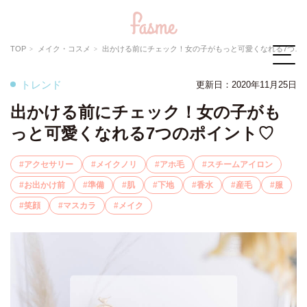
TOP
メイク・コスメ
出かける前にチェック！女の子がもっと可愛くなれる7つのポイント♡
トレンド
更新日：
2020年11月25日
出かける前にチェック！女の子がも
っと可愛くなれる7つのポイント♡
アクセサリー
メイクノリ
アホ毛
スチームアイロン
お出かけ前
準備
肌
下地
香水
産毛
服
笑顔
マスカラ
メイク