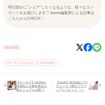
明日誰かに"シェア"したくなるような、様々なコン
テンツをお届けします♡ fasme編集部による記事は
こちらからCHECK♡
SHARE
クレヨンしんちゃん
colorgram
【キールズ】timelesz
【upink】柏木由紀プロ
寺西拓人＆橋本将生の
デュース♡限定ブラウ
新ビジュアル公開♡“美
ンアイパレット「ハニ
すっぴん”を目指せるレ
ーカヌレ」と新作アイ
チノール美容液キャン
シャドウブラシが6/1発
ペーンが5/14スター
売！
ト！