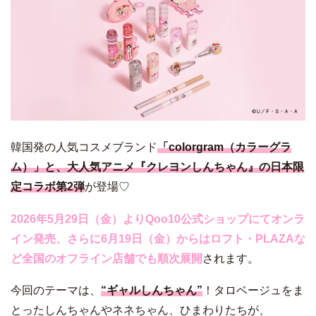
韓国発の人気コスメブランド
「colorgram（カラーグラ
ム）」と、大人気アニメ『クレヨンしんちゃん』の日本限
定コラボ第2弾
が登場♡
2026年5月29日（金）よりQoo10公式ショップにてオンラ
イン発売、さらに6月19日（金）からはロフト・PLAZAな
ど全国のオフライン店舗でも順次展開
されます。
今回のテーマは、
“ギャルしんちゃん”
！タロベージュをま
とったしんちゃんやネネちゃん、ひまわりたちが、