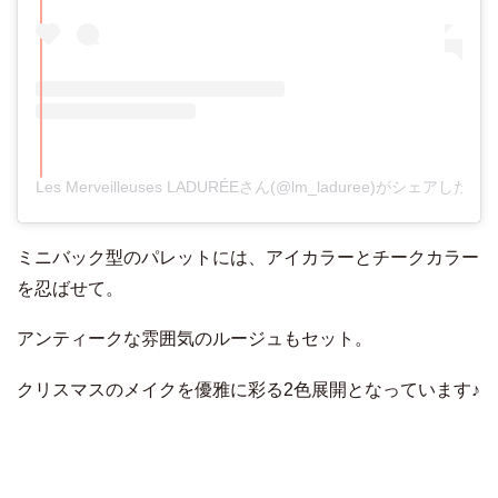
Les Merveilleuses LADURÉEさん(@lm_laduree)がシェアした投
ミニバック型のパレットには、アイカラーとチークカラー
を忍ばせて。
アンティークな雰囲気のルージュもセット。
クリスマスのメイクを優雅に彩る2色展開となっています♪