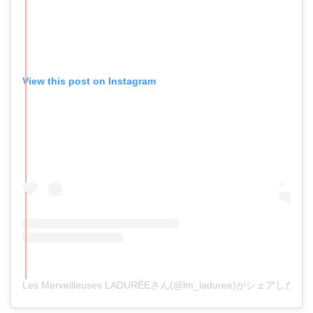
View this post on Instagram
Les Merveilleuses LADURÉEさん(@lm_laduree)がシェアした投