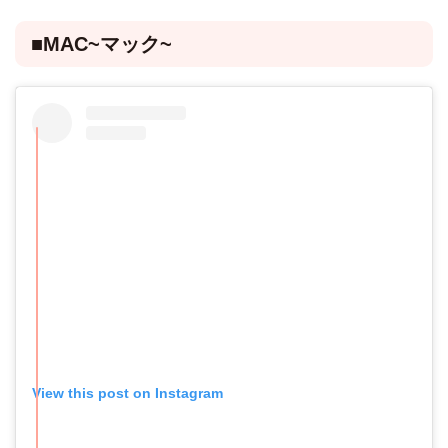
■MAC~マック~
View this post on Instagram