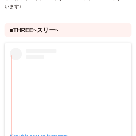
います♪
■THREE~スリー~
View this post on Instagram