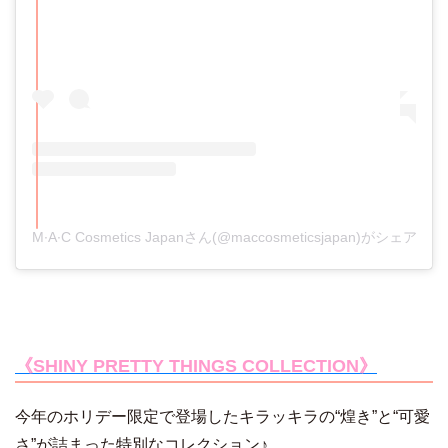
M∙A∙C Cosmetics Japanさん(@maccosmeticsjapan)がシェアし
《SHINY PRETTY THINGS COLLECTION》
今年のホリデー限定で登場したキラッキラの“煌き”と“可愛
さ”が詰まった特別なコレクション♪