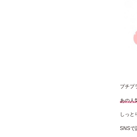
プチプ
あの人
しっと
SNS