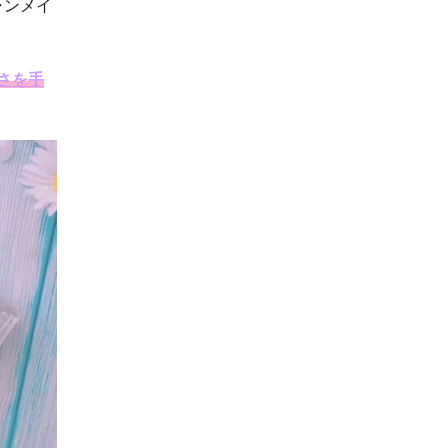
ャンメイ
さを手