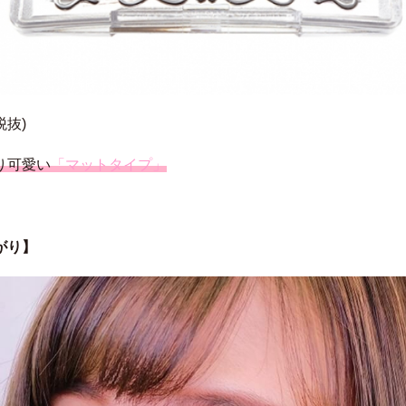
税抜)
り可愛い
「マットタイプ」
がり】