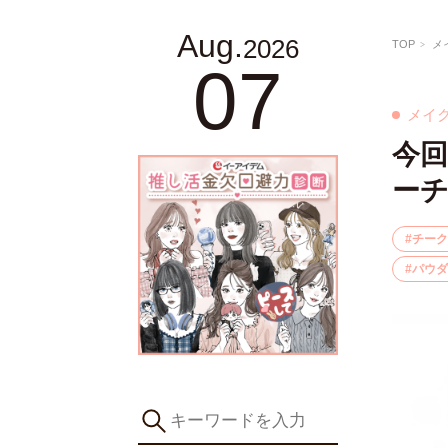
Aug.
2026
TOP
メ
07
メイ
今回
ー
チーク
パウダ