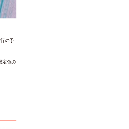
流行の予
限定色の