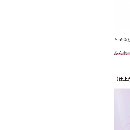
￥550(
ふんわ
【仕上