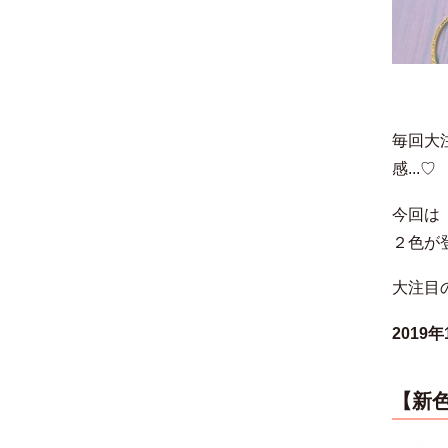
毎回大
感...♡
今回は
２色が
大注目
2019
【新