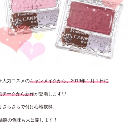
ラ人気コスメの
キャンメイクから、2019年１月１日に
気チークから新作
が登場します♡
りさらさらで付け心地抜群。
で話題の色味も大公開します！！