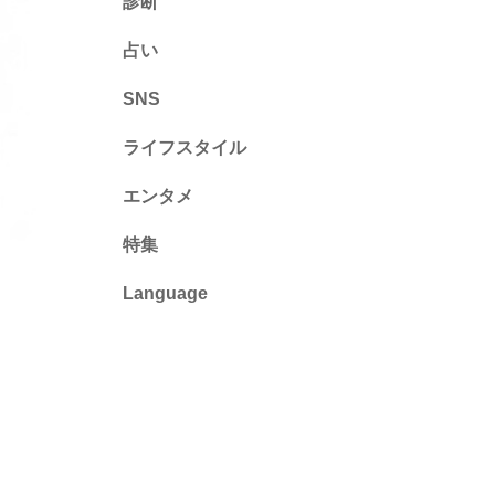
診断
診断
占い
心理テスト
SNS
ライフスタイル
推し活
エンタメ
カルチャー・暮らし
特集
Language
English
ไทย
简体中文
繁體中文