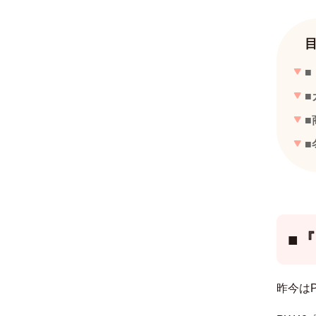
■
■
■
■
■
『
昨今は