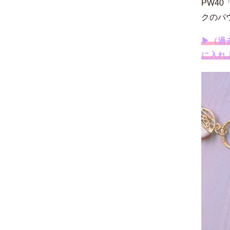
PW4
クのパ
▶︎（過
に入れ