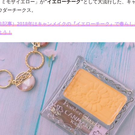
0「ミモザイエロー」が
”イエローチーク”
として大流行した、キ
ウダーチークス。
去記事）
2018年はキャンメイクの『イエローチーク』で春らし
よう！