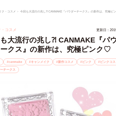
イク・コスメ
今回も大流行の兆し⁈ CANMAKE『パウダーチークス』の新作は、究極ピ
ク・コスメ
更新日：201
も大流行の兆し⁈ CANMAKE『パ
チークス』の新作は、究極ピンク♡
canmake
キャンメイク
新作コスメ
ピンク
ピンクコス
ーチークス