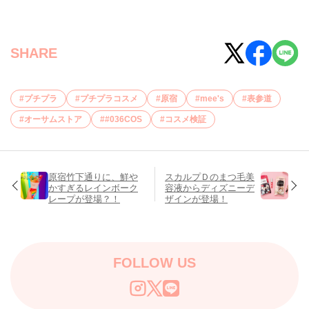
SHARE
プチプラ
プチプラコスメ
原宿
mee's
表参道
オーサムストア
#036COS
コスメ検証
原宿竹下通りに、鮮や
スカルプＤのまつ毛美
かすぎるレインボーク
容液からディズニーデ
レープが登場？！
ザインが登場！
FOLLOW US