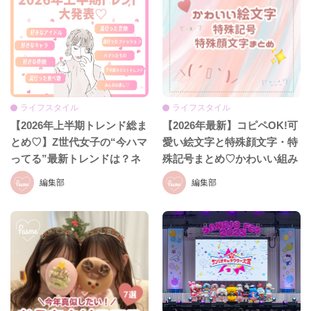
ライフスタイル
ライフスタイル
【2026年上半期トレンド総ま
【2026年最新】コピペOK!可
とめ♡】Z世代女子の“今ハマ
愛い絵文字と特殊顔文字・特
ってる”最新トレンドは？ネ
殊記号まとめ♡かわいい組み
クストバズ予報もチェック♪
合わせも紹介！
編集部
編集部