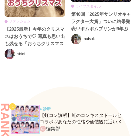
ライフスタイル
第40回「2025年サンリオキャ
ラクター大賞」ついに結果発
ファッション
表♡ポムポムプリンが9年ぶ
【2025最新】今年のクリスマ
りの1位に返り咲き！
スはおうちで♡ 写真も思い出
natsuki
も残せる「おうちクリスマス
パーティー」アイデア7選
shini
RANKING
● 診断
【虹コン診断】虹のコンキスタドールと
コラボ♡あなたの性格や価値観に近いメ
ンバーがわかる、fasmeの新診断がスター
編集部
ト！