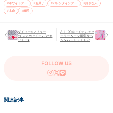
ホワイトデー
お菓子
バレンタインデー
好きな人
本命
義理
ダイソー×フリュー
ALL100均アイテムでセ
の“スマホアイテム”がカ
ーラームーン風変身ペ
ワイイ♥
ンをハンドメイド♡
FOLLOW US
関連記事