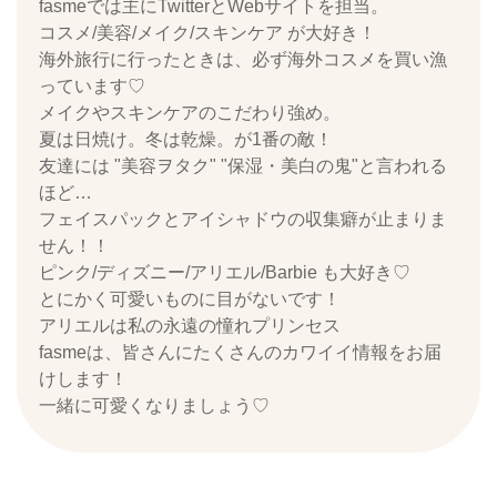
fasmeでは主にTwitterとWebサイトを担当。
コスメ/美容/メイク/スキンケア が大好き！
海外旅行に行ったときは、必ず海外コスメを買い漁
っています♡
メイクやスキンケアのこだわり強め。
夏は日焼け。冬は乾燥。が1番の敵！
友達には "美容ヲタク" "保湿・美白の鬼"と言われる
ほど…
フェイスパックとアイシャドウの収集癖が止まりま
せん！！
ピンク/ディズニー/アリエル/Barbie も大好き♡
とにかく可愛いものに目がないです！
アリエルは私の永遠の憧れプリンセス
fasmeは、皆さんにたくさんのカワイイ情報をお届
けします！
一緒に可愛くなりましょう♡