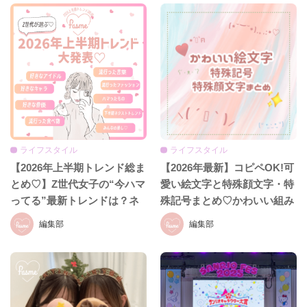
ライフスタイル
ライフスタイル
【2026年上半期トレンド総ま
【2026年最新】コピペOK!可
とめ♡】Z世代女子の“今ハマ
愛い絵文字と特殊顔文字・特
ってる”最新トレンドは？ネ
殊記号まとめ♡かわいい組み
クストバズ予報もチェック♪
合わせも紹介！
編集部
編集部