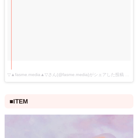
▽▲fasme.media▲▽さん(@fasme.media)がシェアした投稿
-
201
■ITEM