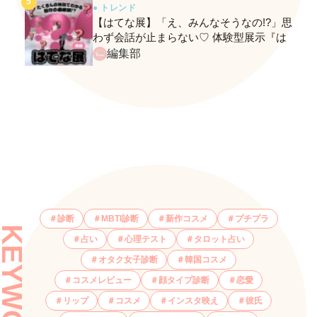
● トレンド
【はてな展】「え、みんなそうなの!?」思
わず会話が止まらない♡ 体験型展示『は
てな展』に行ってきたレポ
編集部
診断
MBTI診断
新作コスメ
プチプラ
KEYWORDS
占い
心理テスト
タロット占い
オタク女子診断
韓国コスメ
コスメレビュー
顔タイプ診断
恋愛
リップ
コスメ
インスタ映え
彼氏