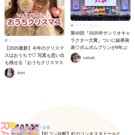
ライフスタイル
第40回「2025年サンリオキャ
ラクター大賞」ついに結果発
ファッション
表♡ポムポムプリンが9年ぶ
【2025最新】今年のクリスマ
りの1位に返り咲き！
スはおうちで♡ 写真も思い出
natsuki
も残せる「おうちクリスマス
パーティー」アイデア7選
shini
● 診断
【虹コン診断】虹のコンキスタドールと