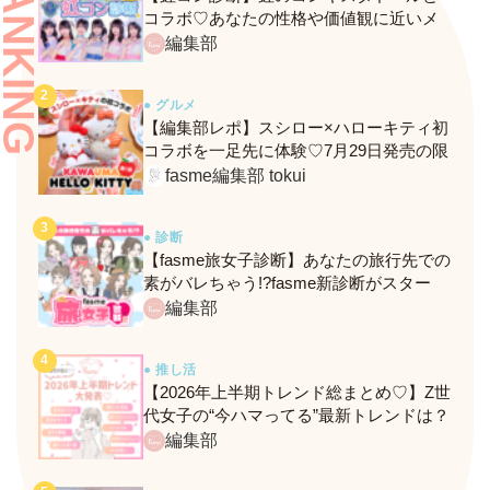
RANKING
コラボ♡あなたの性格や価値観に近いメ
ンバーがわかる、fasmeの新診断がスター
編集部
ト！
● グルメ
【編集部レポ】スシロー×ハローキティ初
コラボを一足先に体験♡7月29日発売の限
定メニュー＆グッズをレポ！
fasme編集部 tokui
● 診断
【fasme旅女子診断】あなたの旅行先での
素がバレちゃう!?fasme新診断がスター
ト！
編集部
● 推し活
【2026年上半期トレンド総まとめ♡】Z世
代女子の“今ハマってる”最新トレンドは？
ネクストバズ予報もチェック♪
編集部