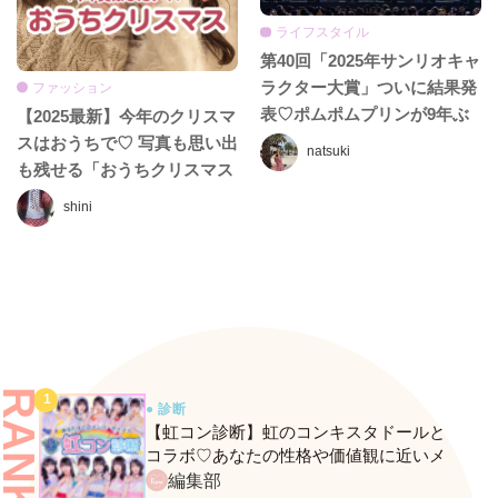
ライフスタイル
第40回「2025年サンリオキャ
ラクター大賞」ついに結果発
ファッション
表♡ポムポムプリンが9年ぶ
【2025最新】今年のクリスマ
りの1位に返り咲き！
スはおうちで♡ 写真も思い出
natsuki
も残せる「おうちクリスマス
パーティー」アイデア7選
shini
RANKING
● 診断
【虹コン診断】虹のコンキスタドールと
コラボ♡あなたの性格や価値観に近いメ
ンバーがわかる、fasmeの新診断がスター
編集部