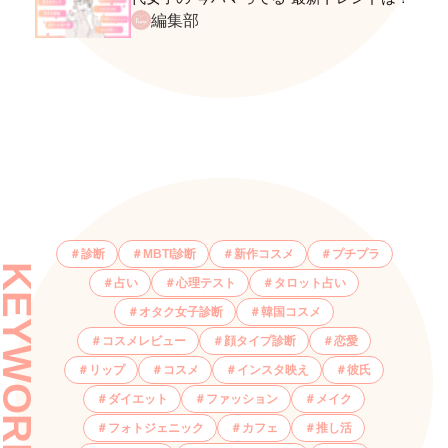
ネクストバズ予報もチェック♪
編集部
診断
MBTI診断
新作コスメ
プチプラ
KEYWORDS
占い
心理テスト
タロット占い
オタク女子診断
韓国コスメ
コスメレビュー
顔タイプ診断
恋愛
リップ
コスメ
インスタ映え
彼氏
ダイエット
ファッション
メイク
フォトジェニック
カフェ
推し活