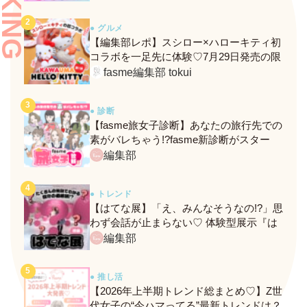
ト！
● グルメ
【編集部レポ】スシロー×ハローキティ初
コラボを一足先に体験♡7月29日発売の限
定メニュー＆グッズをレポ！
fasme編集部 tokui
● 診断
【fasme旅女子診断】あなたの旅行先での
素がバレちゃう!?fasme新診断がスター
ト！
編集部
● トレンド
【はてな展】「え、みんなそうなの!?」思
わず会話が止まらない♡ 体験型展示『は
てな展』に行ってきたレポ
編集部
● 推し活
【2026年上半期トレンド総まとめ♡】Z世
代女子の“今ハマってる”最新トレンドは？