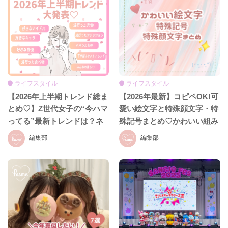
ライフスタイル
ライフスタイル
【2026年上半期トレンド総ま
【2026年最新】コピペOK!可
とめ♡】Z世代女子の“今ハマ
愛い絵文字と特殊顔文字・特
ってる”最新トレンドは？ネ
殊記号まとめ♡かわいい組み
クストバズ予報もチェック♪
合わせも紹介！
編集部
編集部