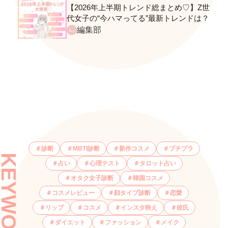
【2026年上半期トレンド総まとめ♡】Z世
代女子の“今ハマってる”最新トレンドは？
ネクストバズ予報もチェック♪
編集部
診断
MBTI診断
新作コスメ
プチプラ
KEYWORDS
占い
心理テスト
タロット占い
オタク女子診断
韓国コスメ
コスメレビュー
顔タイプ診断
恋愛
リップ
コスメ
インスタ映え
彼氏
ダイエット
ファッション
メイク