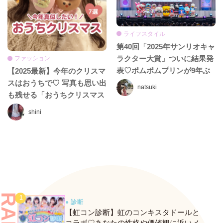
ライフスタイル
第40回「2025年サンリオキャ
ラクター大賞」ついに結果発
ファッション
表♡ポムポムプリンが9年ぶ
【2025最新】今年のクリスマ
りの1位に返り咲き！
スはおうちで♡ 写真も思い出
natsuki
も残せる「おうちクリスマス
パーティー」アイデア7選
shini
● 診断
【虹コン診断】虹のコンキスタドールと
コラボ♡あなたの性格や価値観に近いメ