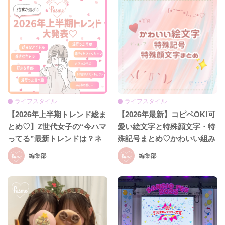
ライフスタイル
ライフスタイル
【2026年上半期トレンド総ま
【2026年最新】コピペOK!可
とめ♡】Z世代女子の“今ハマ
愛い絵文字と特殊顔文字・特
ってる”最新トレンドは？ネ
殊記号まとめ♡かわいい組み
クストバズ予報もチェック♪
合わせも紹介！
編集部
編集部