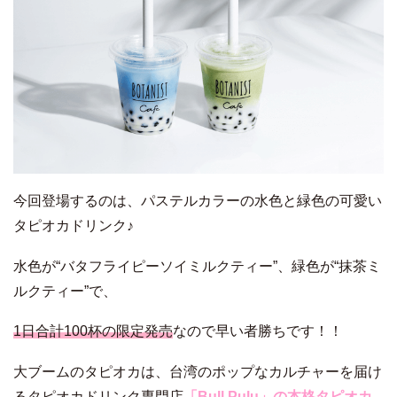
今回登場するのは、パステルカラーの水色と緑色の可愛い
タピオカドリンク♪
水色が“バタフライピーソイミルクティー”、緑色が“抹茶ミ
ルクティー”で、
1日合計100杯の限定発売
なので早い者勝ちです！！
大ブームのタピオカは、台湾のポップなカルチャーを届け
るタピオカドリンク専門店
「Bull Pulu」の本格タピオカ