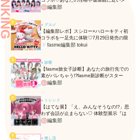
RANKING
ンバーがわかる、fasmeの新診断がスター
編集部
ト！
● グルメ
【編集部レポ】スシロー×ハローキティ初
コラボを一足先に体験♡7月29日発売の限
定メニュー＆グッズをレポ！
fasme編集部 tokui
● 診断
【fasme旅女子診断】あなたの旅行先での
素がバレちゃう!?fasme新診断がスター
ト！
編集部
● トレンド
【はてな展】「え、みんなそうなの!?」思
わず会話が止まらない♡ 体験型展示『は
てな展』に行ってきたレポ
編集部
● 推し活