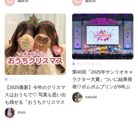
編集部
編集部
ライフスタイル
第40回「2025年サンリオキャ
ラクター大賞」ついに結果発
ファッション
表♡ポムポムプリンが9年ぶ
【2025最新】今年のクリスマ
りの1位に返り咲き！
スはおうちで♡ 写真も思い出
natsuki
も残せる「おうちクリスマス
パーティー」アイデア7選
shini