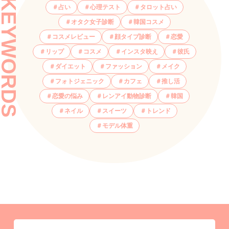
KEYWORDS
占い
心理テスト
タロット占い
オタク女子診断
韓国コスメ
コスメレビュー
顔タイプ診断
恋愛
リップ
コスメ
インスタ映え
彼氏
ダイエット
ファッション
メイク
フォトジェニック
カフェ
推し活
恋愛の悩み
レンアイ動物診断
韓国
ネイル
スイーツ
トレンド
モデル体重