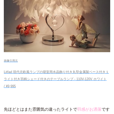
画像引用元
Litfad 現代北欧風ランプの寝室用水晶飾り付き丸型金属製ベース付き１
ライト付き羽柄シェード付きのテーブルランプ - 110V-120V ホワイト
/ ¥9,995
先ほどとはまた雰囲気の違ったライトで
羽感がお洒落
です