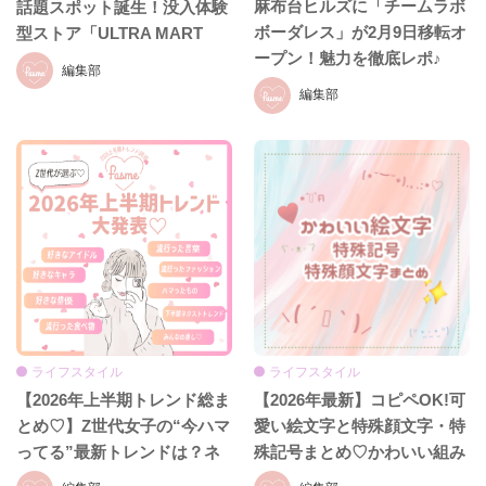
麻布台ヒルズに「チームラボ
話題スポット誕生！没入体験
ボーダレス」が2月9日移転オ
型ストア「ULTRA MART
ープン！魅力を徹底レポ♪
TOKYO」
編集部
編集部
ライフスタイル
ライフスタイル
【2026年上半期トレンド総ま
【2026年最新】コピペOK!可
とめ♡】Z世代女子の“今ハマ
愛い絵文字と特殊顔文字・特
ってる”最新トレンドは？ネ
殊記号まとめ♡かわいい組み
クストバズ予報もチェック♪
合わせも紹介！