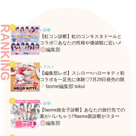
RANKING
● 診断
【虹コン診断】虹のコンキスタドールと
コラボ♡あなたの性格や価値観に近いメ
ンバーがわかる、fasmeの新診断がスター
編集部
ト！
● グルメ
【編集部レポ】スシロー×ハローキティ初
コラボを一足先に体験♡7月29日発売の限
定メニュー＆グッズをレポ！
fasme編集部 tokui
● 診断
【fasme旅女子診断】あなたの旅行先での
素がバレちゃう!?fasme新診断がスター
ト！
編集部