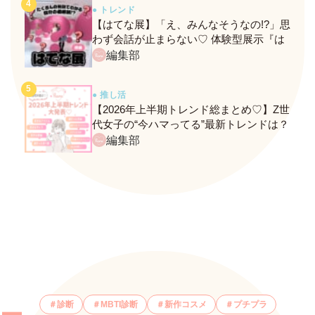
● トレンド
【はてな展】「え、みんなそうなの!?」思
わず会話が止まらない♡ 体験型展示『は
てな展』に行ってきたレポ
編集部
● 推し活
【2026年上半期トレンド総まとめ♡】Z世
代女子の“今ハマってる”最新トレンドは？
ネクストバズ予報もチェック♪
編集部
診断
MBTI診断
新作コスメ
プチプラ