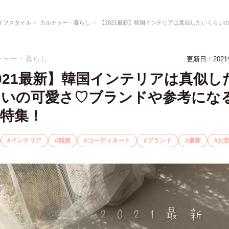
イフスタイル
カルチャー・暮らし
【2021最新】韓国インテリアは真似したいくらいの可愛さ♡
チャー・暮らし
更新日：
202
021最新】韓国インテリアは真似し
らいの可愛さ♡ブランドや参考にな
特集！
インテリア
雑貨
コーディネート
ブランド
最新
お