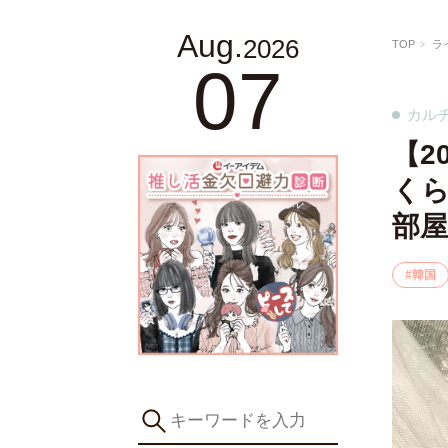
Aug.
2026
TOP
ラ
07
カル
【2
く
部屋
韓国