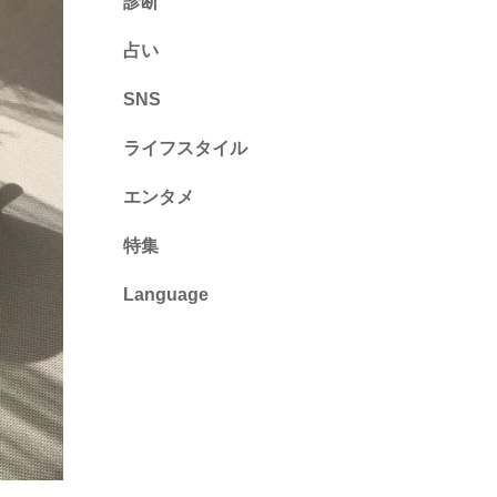
診断
診断
占い
心理テスト
SNS
ライフスタイル
推し活
エンタメ
カルチャー・暮らし
特集
Language
English
ไทย
简体中文
繁體中文