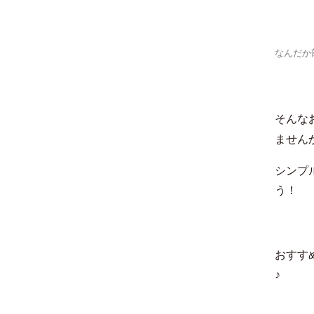
なんだか
そんな
ません
シンプ
う！
おすす
♪