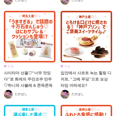
たかはし
たかはし
한글
한글
사이타마 선물♡“너무 맛있
입안에서 사르르 녹는 힐링 디
다”로 화제의 주만코쿠 만주
저트, “고베 푸딩”으로 보상
♡하니와 사블레 & 쫀득쫀득
타임 어떠세요?
쿠션까지 등장!?
たかはし
たかはし