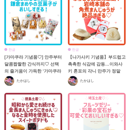
한글
한글
[가마쿠라 기념품♡] 안주부터
【나가사키 기념품】부드럽고
달콤짭짤한 간식까지♡ 선택
촉촉한 식감에 감동…이와사
의 즐거움이 가득한 ‘가마쿠라
키 혼포의 각니 만주가 정말
마메야’의 맛있는 콩 과자
맛있어요!
たかはし
たかはし