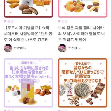
한글
한글
【도쿠시마 기념품♡】쇼와
보석 같은 과일 젤리 ‘사이카
시대부터 사랑받아온 ‘킨초 만
의 보석’, 사이타마 명물로 너
주’에 설렘♡ 나루토 킨토키
무 귀엽고 맛있어
고구마 스위트 포테이토도 함
たかはし
たかはし
께