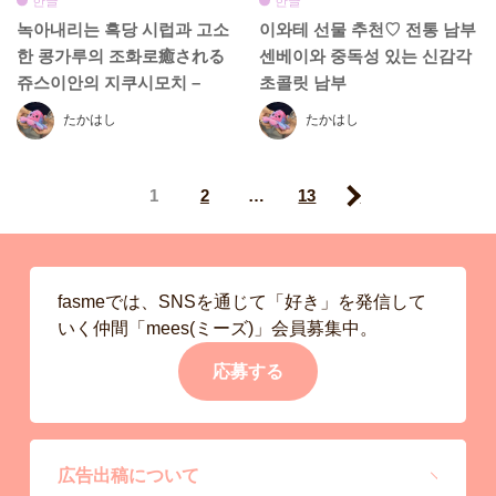
한글
한글
녹아내리는 흑당 시럽과 고소
이와테 선물 추천♡ 전통 남부
한 콩가루의 조화로癒される
센베이와 중독성 있는 신감각
쥬스이안의 지쿠시모치 –
초콜릿 남부
“Ofuku Daifuku”와 “Hakata
たかはし
たかはし
Totto-to”도 놓치지 마세요
1
2
…
13
Next
fasmeでは、SNSを通じて「好き」を発信して
いく仲間「mees(ミーズ)」会員募集中。
応募する
広告出稿について