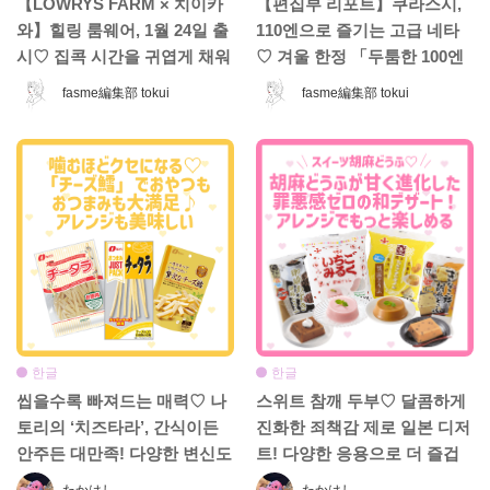
【LOWRYS FARM × 치이카
【편집부 리포트】쿠라스시,
와】힐링 룸웨어, 1월 24일 출
110엔으로 즐기는 고급 네타
시♡ 집콕 시간을 귀엽게 채워
♡ 겨울 한정 「두툼한 100엔
줄 컬렉션 등장!
페어」는 놓치면 손해! 기간
fasme編集部 tokui
fasme編集部 tokui
한정 인기 메뉴 소개
한글
한글
씹을수록 빠져드는 매력♡ 나
스위트 참깨 두부♡ 달콤하게
토리의 ‘치즈타라’, 간식이든
진화한 죄책감 제로 일본 디저
안주든 대만족! 다양한 변신도
트! 다양한 응용으로 더 즐겁
맛있어요
게