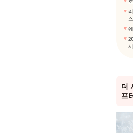
호
리
스
쉐
2
시
더 
프터