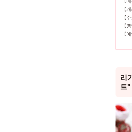
【매장
【개최
【주
【영업시
【예
리가
트"