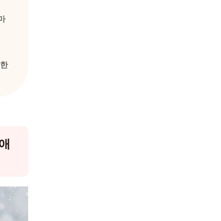
마
별한
 애