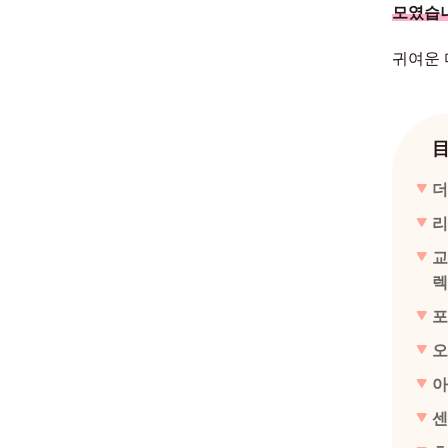
모였습
귀여운 
더
리
교
렉
포
오
아
센