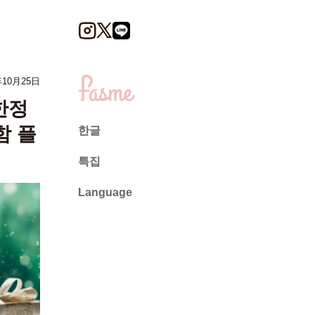
年10月25日
한정
함 플
한글
특집
Language
日本語
English
ไทย
简体中文