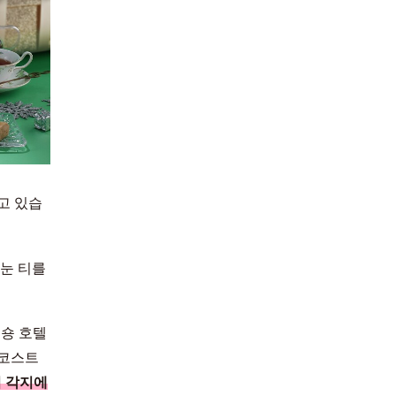
繁體中文
한국어
고 있습
터눈 티를
포숑 호텔
 코스트
 각지에