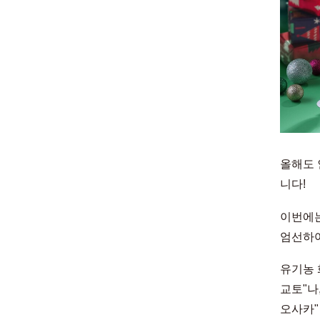
올해도 
니다!
이번에는
엄선하여
유기농 화
교토"나
오사카"