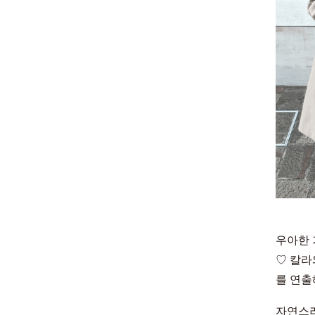
우아한 
♡ 칼라
를 연출
자연스