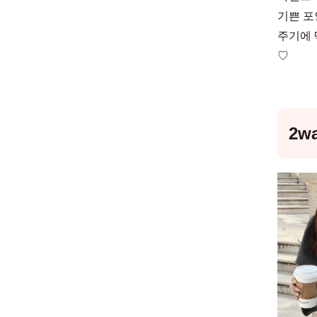
기쁜 포
주기에 
♡
2w