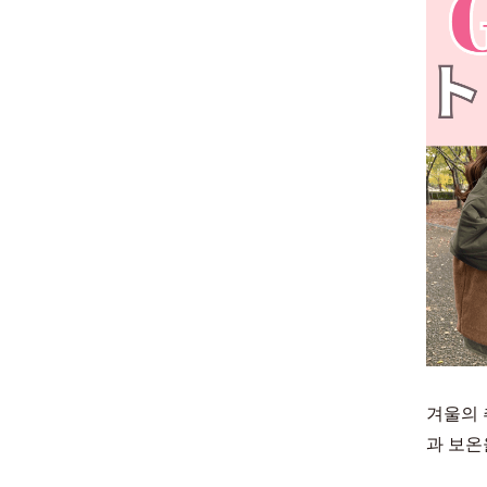
겨울의 
과 보온