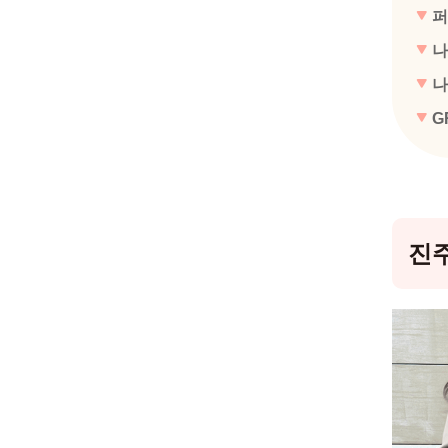
퍼
나
나
G
진주