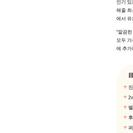
인기 있
해줄 최
에서 유
“깔끔한
모두 가
에 추가
진
2
벨
후
퍼