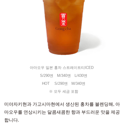
아마오우 일본 홍차 스트레이트티
ICED
S/290엔 M/340엔 L/430엔
HOT S/290엔 M/340엔
※ 모두 세금 포함
미야자키현과 가고시마현에서 생산된 홍차를 블렌딩해, 아
마오우를 연상시키는 달콤새콤한 향과 부드러운 맛을 제공
합니다.