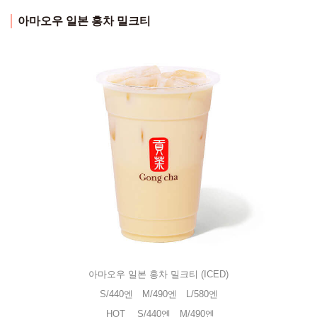
아마오우 일본 홍차 밀크티
아마오우 일본 홍차 밀크티 (ICED)
S/440엔 M/490엔 L/580엔
HOT S/440엔 M/490엔