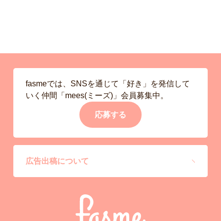
fasmeでは、SNSを通じて「好き」を発信して
いく仲間「mees(ミーズ)」会員募集中。
応募する
広告出稿について