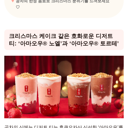
공차의 한정 음료로 크리스마스 분위기를 느껴보세요
♡
크리스마스 케이크 같은 호화로운 디저트
티: ‘아마오우® 노엘’과 ‘아마오우® 토르테’
공차의 신메뉴 디저트 티는 후쿠오카산 신선한 ‘아마오우’를