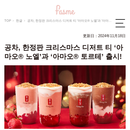
TOP
한글
공차, 한정판 크리스마스 디저트 티 '아마오® 노엘'과 '아마오® 토르테' 출시!
更新日：
2024年11月18日
공차, 한정판 크리스마스 디저트 티 ‘아
마오® 노엘’과 ‘아마오® 토르테’ 출시!