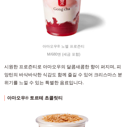
아마오우® 노엘 프로즌티
M/680엔 (세금 포함)
시원한 프로즌티로 아마오우의 달콤새콤한 향이 퍼지며, 피
앙틴의 바삭바삭한 식감도 함께 즐길 수 있어 크리스마스 분
위기를 느낄 수 있는 특별한 음료입니다.
아마오우® 토르테 초콜릿티