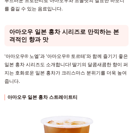
부드러운 프로즌티로 아마오우와 초콜릿의 절묘한 하모니
를 즐길 수 있는 음료입니다.
아마오우 일본 홍차 시리즈로 만끽하는 본
격적인 향과 맛
‘아마오우® 노엘’과 ‘아마오우® 토르테’와 함께 즐기기 좋은
일본 홍차 시리즈도 소개합니다! 딸기의 달콤새콤한 향이 퍼
지는 호화로운 일본 홍차가 크리스마스 분위기를 더욱 높여
줍니다.
아마오우 일본 홍차 스트레이트티