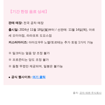
【기간 한정 음료 상세】
판매 매장:
전국 공차 매장
출시일:
2024년 11월 18일(월)부터 / 선판매: 11월 14일(목), 아르
세 오미야점, 라라포트 도요스점
커스터마이즈:
아마오우® 노엘/토르테는 추가 토핑 1가지 가능
※ 밀크티는 얼음 양 조정 불가
※ 프로즌티는 당도 조정 불가
※ 돔형 뚜껑만 제공되며, 밀봉은 불가능
● 공식 웹사이트:
여기 클릭
출처:
공차 재팬 주식회사