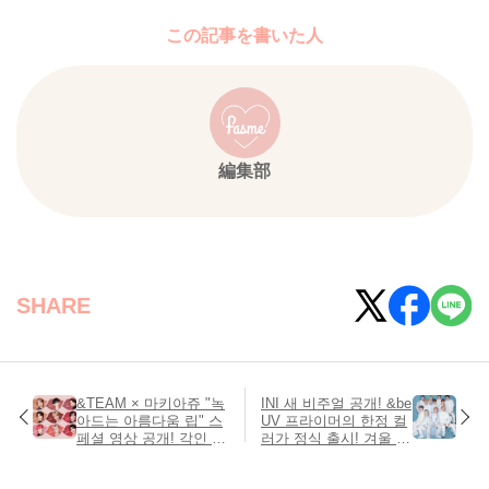
この記事を書いた人
編集部
SHARE
&TEAM × 마키아쥬 "녹
INI 새 비주얼 공개! &be
아드는 아름다움 립" 스
UV 프라이머의 한정 컬
페셜 영상 공개! 각인 립
러가 정식 출시! 겨울 투
스틱 증정 이벤트도 진
명감을 잡아보세요♡
행 중!