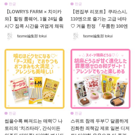
한글
한글
【LOWRYS FARM × 치이카
【편집부 리포트】쿠라스시,
와】힐링 룸웨어, 1월 24일 출
110엔으로 즐기는 고급 네타
시♡ 집콕 시간을 귀엽게 채워
♡ 겨울 한정 「두툼한 100엔
줄 컬렉션 등장!
페어」는 놓치면 손해! 기간
fasme編集部 tokui
fasme編集部 tokui
한정 인기 메뉴 소개
한글
한글
씹을수록 빠져드는 매력♡ 나
스위트 참깨 두부♡ 달콤하게
토리의 ‘치즈타라’, 간식이든
진화한 죄책감 제로 일본 디저