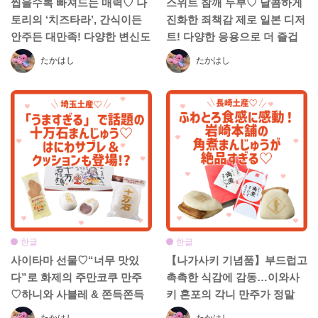
씹을수록 빠져드는 매력♡ 나
스위트 참깨 두부♡ 달콤하게
토리의 ‘치즈타라’, 간식이든
진화한 죄책감 제로 일본 디저
안주든 대만족! 다양한 변신도
트! 다양한 응용으로 더 즐겁
맛있어요
게
たかはし
たかはし
한글
한글
사이타마 선물♡“너무 맛있
【나가사키 기념품】부드럽고
다”로 화제의 주만코쿠 만주
촉촉한 식감에 감동…이와사
♡하니와 사블레 & 쫀득쫀득
키 혼포의 각니 만주가 정말
쿠션까지 등장!?
맛있어요!