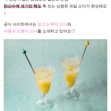
탄산수에 섞기만 해도
톡 쏘는 상큼한 과일 소다가 완성돼요
♪
공식 사이트에서는
망고 & 베리 소다
와
자몽 & 오렌지 소다
를 소개하고 있어요♡