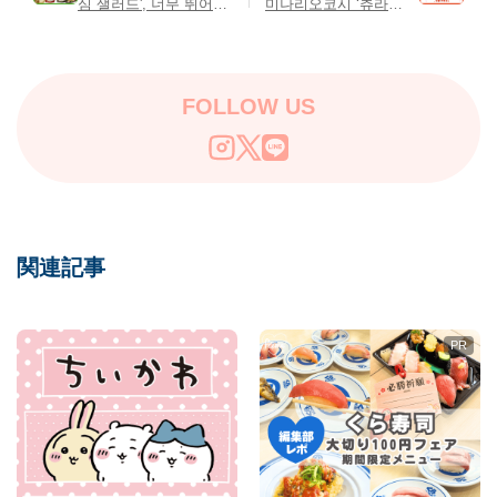
심 샐러드', 너무 뛰어나
미나리오코시 ‘츄라
요! 자유롭게 응용 가능
라’를 만나봤나요? 갓 만
♡
든 제품을 맛볼 수 있는
공장 견학도 가능해요!
FOLLOW US
関連記事