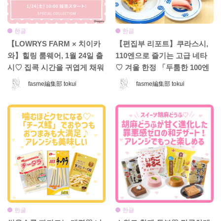
한글
한글
【LOWRYS FARM × 치이카
【편집부 리포트】쿠라스시,
와】힐링 룸웨어, 1월 24일 출
110엔으로 즐기는 고급 네타
시♡ 집콕 시간을 귀엽게 채워
♡ 겨울 한정 「두툼한 100엔
줄 컬렉션 등장!
페어」는 놓치면 손해! 기간
fasme編集部 tokui
fasme編集部 tokui
한정 인기 메뉴 소개
한글
한글