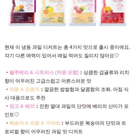
현재 이 냉동 과일 디저트는 총 4가지 맛으로 출시 중이에요.
각기 다른 매력이 있어서 매일 먹어도 질리지 않아요♡
・
블루베리 & 시트러스 (자몽 포함)
：
상큼한 감귤류와 리치
향이 어우러진 고급스럽고 어른스러운 맛
・
자몽 & 오렌지
：
깔끔한 쌉쌀함과 달콤함의 조화. 아침 식
사 대용으로도 추천
・
망고 & 베리
：
진한 열대 과일의 단맛에 베리의 산미가 포
인트♡
・
복숭아 & 자몽 & 구아바
：
부드러운 복숭아의 단맛과 트
로피컬 향이 어우러진 과일 맛 디저트