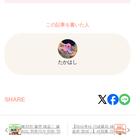
この記事を書いた人
たかはし
SHARE
봉지만 열면 돼요♡ 샐
【아사쿠사 기념품의 새
러드 전문가가 만든 '진
로운 정석♡】서양풍 가