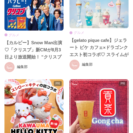
グルメ
グルメ
【gelato pique cafe】ジェラ
【カルビー】Snow Man出演
ート ピケ カフェ×ドラゴンク
♡「クリスプ」新CMが8月3
エスト初コラボ♡ スライムが
日より放送開始！ “クリスプ
可愛すぎる限定クレープ＆フ
商事”を舞台にしたザクッと
編集部
編集部
ロートが登場！2026年8月7日
ハッピーな日常に注目
から期間限定販売