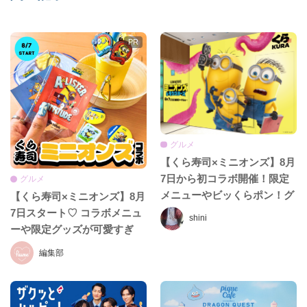
グルメ
【くら寿司×ミニオンズ】8月
7日から初コラボ開催！限定
グルメ
メニューやビッくらポン！グ
【くら寿司×ミニオンズ】8月
ッズ、フォトスポットまで見
7日スタート♡ コラボメニュ
shini
逃せない♡
ーや限定グッズが可愛すぎ
る！
編集部