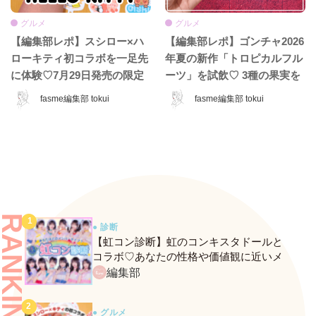
グルメ
グルメ
【編集部レポ】スシロー×ハ
【編集部レポ】ゴンチャ2026
ローキティ初コラボを一足先
年夏の新作「トロピカルフル
に体験♡7月29日発売の限定
ーツ」を試飲♡ 3種の果実を
メニュー＆グッズをレポ！
楽しむ爽やかな限定ティー
fasme編集部 tokui
fasme編集部 tokui
RANKING
● 診断
【虹コン診断】虹のコンキスタドールと
コラボ♡あなたの性格や価値観に近いメ
ンバーがわかる、fasmeの新診断がスター
編集部
ト！
● グルメ