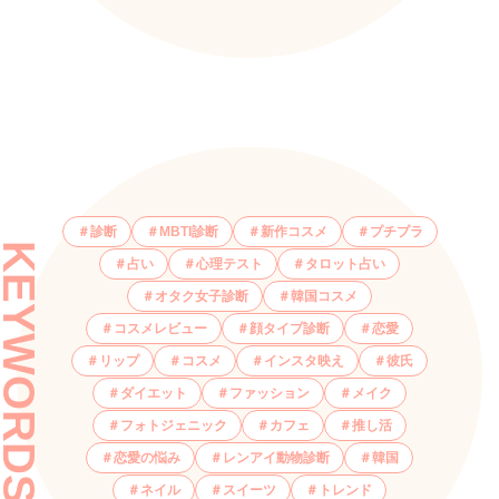
診断
MBTI診断
新作コスメ
プチプラ
KEYWORDS
占い
心理テスト
タロット占い
オタク女子診断
韓国コスメ
コスメレビュー
顔タイプ診断
恋愛
リップ
コスメ
インスタ映え
彼氏
ダイエット
ファッション
メイク
フォトジェニック
カフェ
推し活
恋愛の悩み
レンアイ動物診断
韓国
ネイル
スイーツ
トレンド