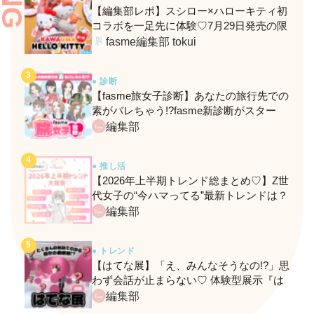
【編集部レポ】スシロー×ハローキティ初
コラボを一足先に体験♡7月29日発売の限
定メニュー＆グッズをレポ！
fasme編集部 tokui
● 診断
【fasme旅女子診断】あなたの旅行先での
素がバレちゃう!?fasme新診断がスター
ト！
編集部
● 推し活
【2026年上半期トレンド総まとめ♡】Z世
代女子の“今ハマってる”最新トレンドは？
ネクストバズ予報もチェック♪
編集部
● トレンド
【はてな展】「え、みんなそうなの!?」思
わず会話が止まらない♡ 体験型展示『は
てな展』に行ってきたレポ
編集部