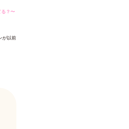
한국어
てる？
〜
ンが以前
。
。