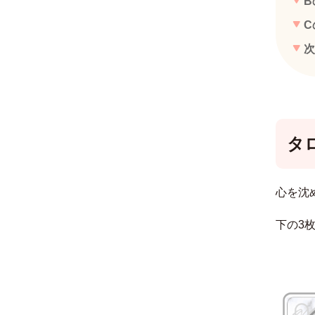
B
C
次
タ
心を沈
下の3