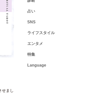
診断
診断
占い
心理テスト
SNS
ライフスタイル
推し活
エンタメ
カルチャー・暮らし
特集
Language
English
ไทย
させまし
简体中文
繁體中文