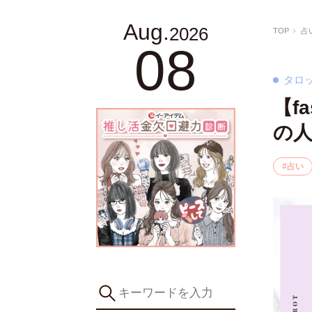
Aug.
2026
TOP
占
08
タロ
【f
の人
占い