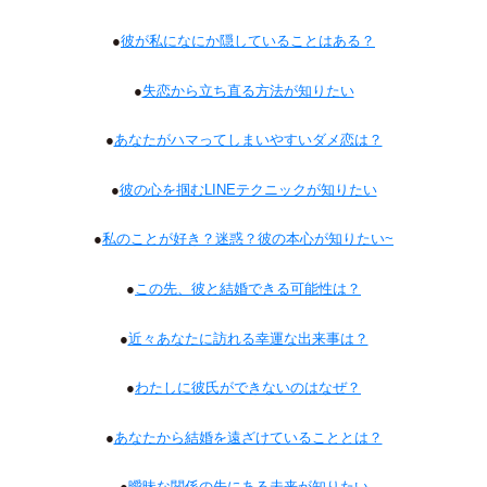
●
彼が私になにか隠していることはある？
●
失恋から立ち直る方法が知りたい
●
あなたがハマってしまいやすいダメ恋は？
●
彼の心を掴むLINEテクニックが知りたい
●
私のことが好き？迷惑？彼の本心が知りたい~
●
この先、彼と結婚できる可能性は？
●
近々あなたに訪れる幸運な出来事は？
●
わたしに彼氏ができないのはなぜ？
●
あなたから結婚を遠ざけていることとは？
●
曖昧な関係の先にある未来が知りたい