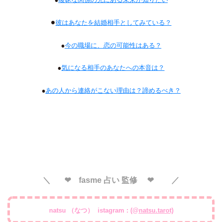
●
彼はあなたを結婚相手としてみている？
●
今の職場に、恋の可能性はある？
●
気になる相手のあなたへの本音は？
●
あの人から連絡がこない理由は？諦めるべき？
＼ ❤︎ fasme 占い 監修 ❤︎ ／
natsu （なつ） istagram : (@
natsu.tarot)