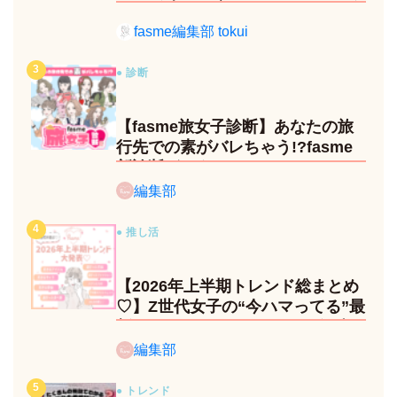
29日発売の限定メニュー＆グッズ
をレポ！
fasme編集部 tokui
● 診断
【fasme旅女子診断】あなたの旅
行先での素がバレちゃう!?fasme
新診断がスタート！
編集部
● 推し活
【2026年上半期トレンド総まとめ
♡】Z世代女子の“今ハマってる”最
新トレンドは？ネクストバズ予報
もチェック♪
編集部
● トレンド