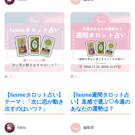
占い
占い
【fasmeタロット占い】
【fasme週間タロット占
テーマ : 「次に恋が動き
い】直感で選ぶ♡今週の
出すのはいつ？」
あなたの運勢は？
natsu
編集部