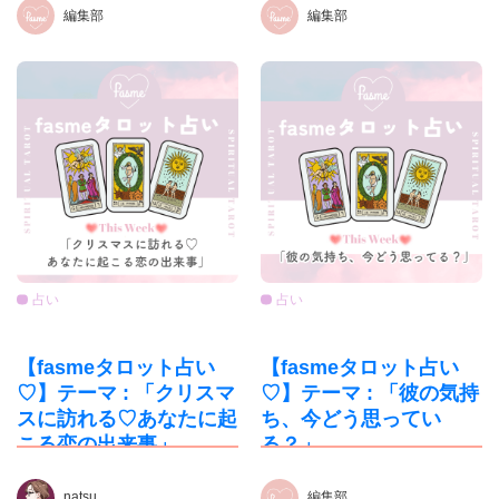
編集部
編集部
占い
占い
【fasmeタロット占い
【fasmeタロット占い
♡】テーマ : 「クリスマ
♡】テーマ : 「彼の気持
スに訪れる♡あなたに起
ち、今どう思ってい
こる恋の出来事」
る？」
natsu
編集部