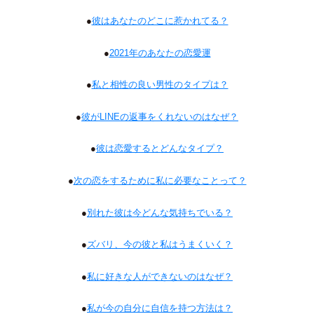
●
彼はあなたのどこに惹かれてる？
●
2021年のあなたの恋愛運
●
私と相性の良い男性のタイプは？
●
彼がLINEの返事をくれないのはなぜ？
●
彼は恋愛するとどんなタイプ？
●
次の恋をするために私に必要なことって？
●
別れた彼は今どんな気持ちでいる？
●
ズバリ、今の彼と私はうまくいく？
●
私に好きな人ができないのはなぜ？
●
私が今の自分に自信を持つ方法は？