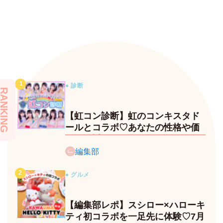
● 診断
RANKING
【虹コン診断】虹のコンキスタド
ールとコラボ♡あなたの性格や価
値観に近いメンバーがわかる、
fasmeの新診断がスタート！
編集部
● グルメ
【編集部レポ】スシロー×ハローキ
ティ初コラボを一足先に体験♡7月