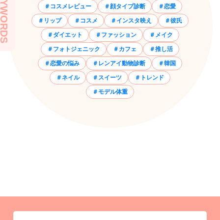
EYWORDS
コスメレビュー
顔タイプ診断
恋愛
リップ
コスメ
インスタ映え
彼氏
ダイエット
ファッション
メイク
フォトジェニック
カフェ
推し活
恋愛の悩み
レンアイ動物診断
韓国
ネイル
スイーツ
トレンド
モデル体重