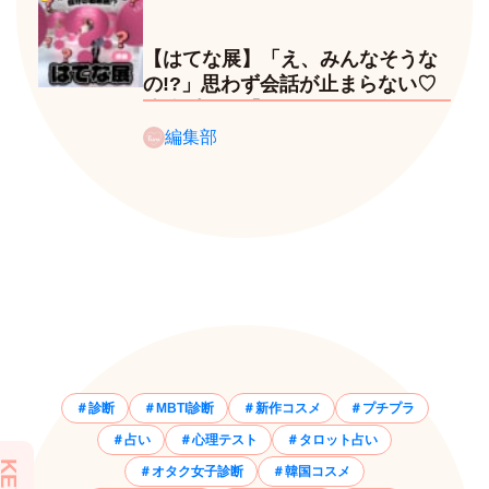
【はてな展】「え、みんなそうな
の!?」思わず会話が止まらない♡
体験型展示『はてな展』に行って
きたレポ
編集部
診断
MBTI診断
新作コスメ
プチプラ
占い
心理テスト
タロット占い
オタク女子診断
韓国コスメ