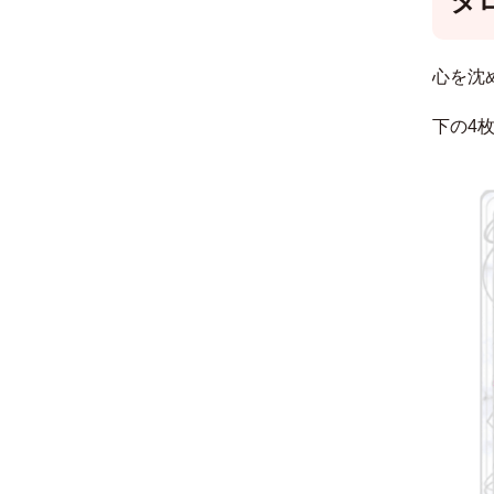
タ
心を沈
下の4