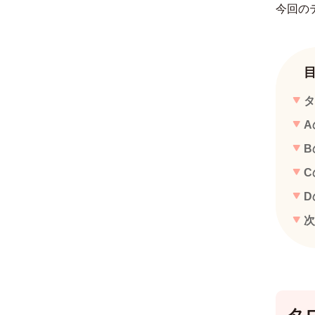
今回の
タ
A
B
C
D
次