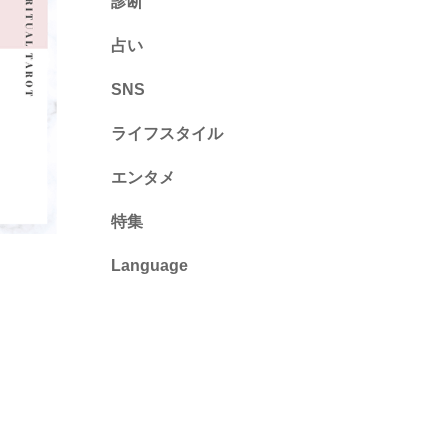
診断
診断
占い
心理テスト
SNS
ライフスタイル
推し活
エンタメ
カルチャー・暮らし
特集
Language
English
ไทย
简体中文
繁體中文