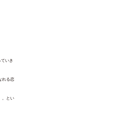
っていき
なれる恋
。。とい