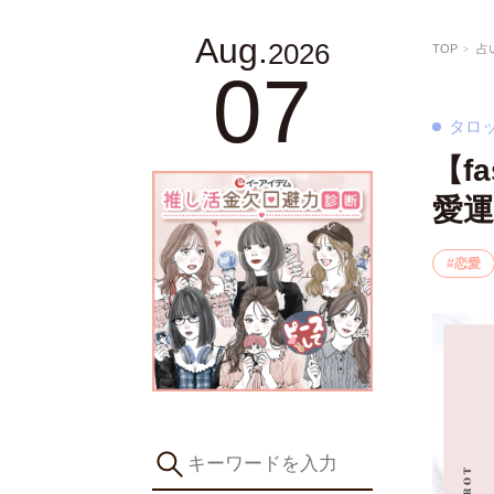
Aug.
2026
TOP
占
07
タロ
【f
愛運
恋愛