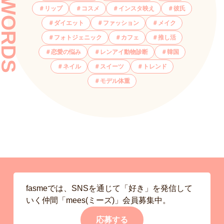
KEYWORDS
リップ
コスメ
インスタ映え
彼氏
ダイエット
ファッション
メイク
フォトジェニック
カフェ
推し活
恋愛の悩み
レンアイ動物診断
韓国
ネイル
スイーツ
トレンド
モデル体重
fasmeでは、SNSを通じて「好き」を発信して
いく仲間「mees(ミーズ)」会員募集中。
応募する