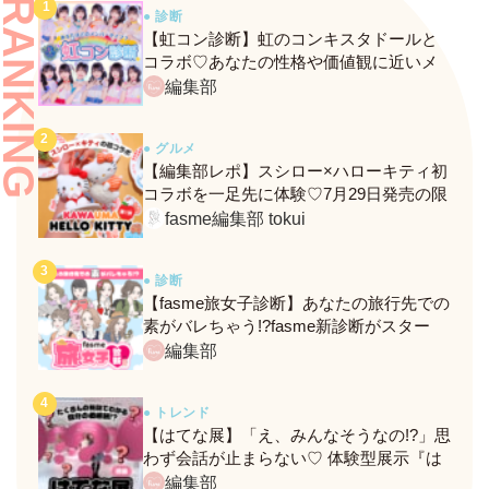
RANKING
● 診断
【虹コン診断】虹のコンキスタドールと
コラボ♡あなたの性格や価値観に近いメ
ンバーがわかる、fasmeの新診断がスター
編集部
ト！
● グルメ
【編集部レポ】スシロー×ハローキティ初
コラボを一足先に体験♡7月29日発売の限
定メニュー＆グッズをレポ！
fasme編集部 tokui
● 診断
【fasme旅女子診断】あなたの旅行先での
素がバレちゃう!?fasme新診断がスター
ト！
編集部
● トレンド
【はてな展】「え、みんなそうなの!?」思
わず会話が止まらない♡ 体験型展示『は
てな展』に行ってきたレポ
編集部