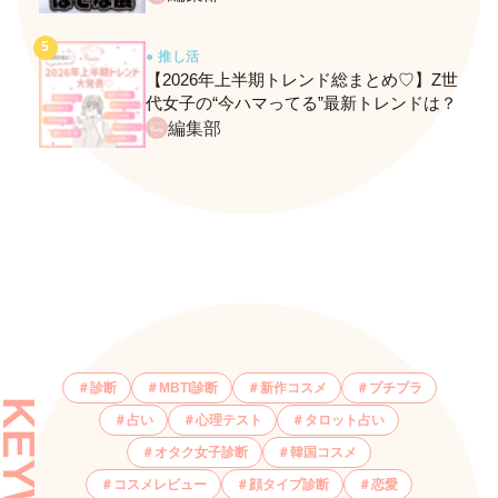
● 推し活
【2026年上半期トレンド総まとめ♡】Z世
代女子の“今ハマってる”最新トレンドは？
ネクストバズ予報もチェック♪
編集部
診断
MBTI診断
新作コスメ
プチプラ
占い
心理テスト
タロット占い
オタク女子診断
韓国コスメ
コスメレビュー
顔タイプ診断
恋愛