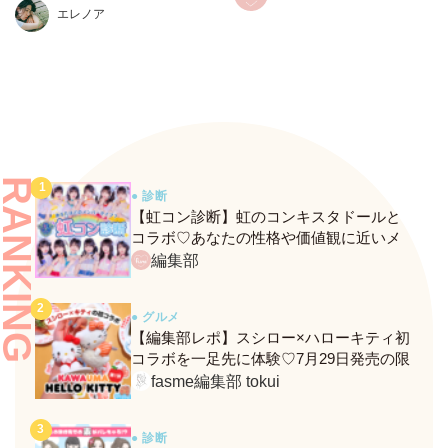
発表！
エレノア
RANKING
● 診断
【虹コン診断】虹のコンキスタドールと
コラボ♡あなたの性格や価値観に近いメ
ンバーがわかる、fasmeの新診断がスター
編集部
ト！
● グルメ
【編集部レポ】スシロー×ハローキティ初
コラボを一足先に体験♡7月29日発売の限
定メニュー＆グッズをレポ！
fasme編集部 tokui
● 診断