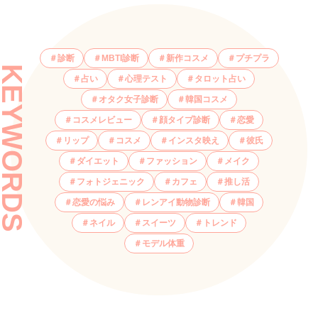
診断
MBTI診断
新作コスメ
プチプラ
KEYWORDS
占い
心理テスト
タロット占い
オタク女子診断
韓国コスメ
コスメレビュー
顔タイプ診断
恋愛
リップ
コスメ
インスタ映え
彼氏
ダイエット
ファッション
メイク
フォトジェニック
カフェ
推し活
恋愛の悩み
レンアイ動物診断
韓国
ネイル
スイーツ
トレンド
モデル体重