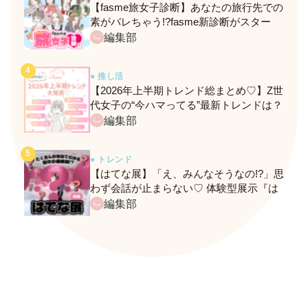
【fasme旅女子診断】あなたの旅行先での
素がバレちゃう!?fasme新診断がスター
ト！
編集部
● 推し活
【2026年上半期トレンド総まとめ♡】Z世
代女子の“今ハマってる”最新トレンドは？
ネクストバズ予報もチェック♪
編集部
● トレンド
【はてな展】「え、みんなそうなの!?」思
わず会話が止まらない♡ 体験型展示『は
てな展』に行ってきたレポ
編集部