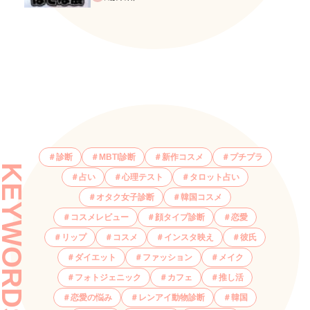
診断
MBTI診断
新作コスメ
プチプラ
KEYWORDS
占い
心理テスト
タロット占い
オタク女子診断
韓国コスメ
コスメレビュー
顔タイプ診断
恋愛
リップ
コスメ
インスタ映え
彼氏
ダイエット
ファッション
メイク
フォトジェニック
カフェ
推し活
恋愛の悩み
レンアイ動物診断
韓国