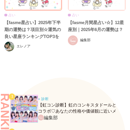
占い
占い
【fasme星占い】2025年下半
【fasme月間星占い☆】12星
期の運勢は？項目別☆運気の
座別｜2025年6月の運勢は？
良い星座ランキングTOP3を
編集部
発表！
エレノア
RANKING
● 診断
【虹コン診断】虹のコンキスタドールと
コラボ♡あなたの性格や価値観に近いメ
ンバーがわかる、fasmeの新診断がスター
編集部
ト！