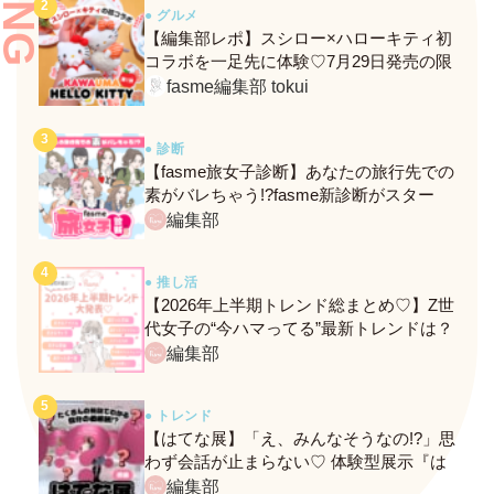
● グルメ
【編集部レポ】スシロー×ハローキティ初
コラボを一足先に体験♡7月29日発売の限
定メニュー＆グッズをレポ！
fasme編集部 tokui
● 診断
【fasme旅女子診断】あなたの旅行先での
素がバレちゃう!?fasme新診断がスター
ト！
編集部
● 推し活
【2026年上半期トレンド総まとめ♡】Z世
代女子の“今ハマってる”最新トレンドは？
ネクストバズ予報もチェック♪
編集部
● トレンド
【はてな展】「え、みんなそうなの!?」思
わず会話が止まらない♡ 体験型展示『は
てな展』に行ってきたレポ
編集部