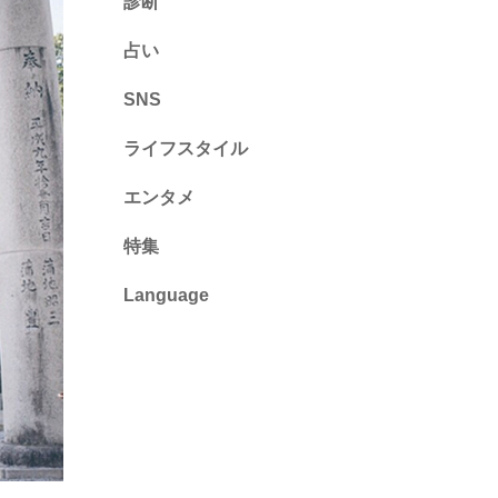
診断
診断
占い
心理テスト
SNS
ライフスタイル
推し活
エンタメ
カルチャー・暮らし
特集
Language
English
ไทย
简体中文
繁體中文