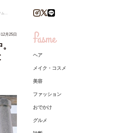
は？
年12月25日
中。
と
ヘア
メイク・コスメ
美容
ファッション
トレンド
おでかけ
ネイル
グルメ