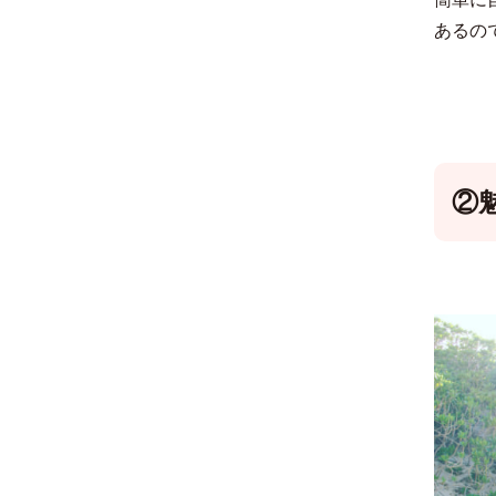
あるので
②