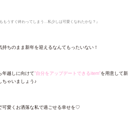
1年ももうすぐ終わってしまう…私少しは可愛くなれたかな？』
気持ちのまま新年を迎えるなんてもったいない！
ら年越しに向けて
”自分をアップデートできるitem”
を用意して新
しちゃいましょう♪
で可愛くお洒落な私で過ごせる幸せを♡