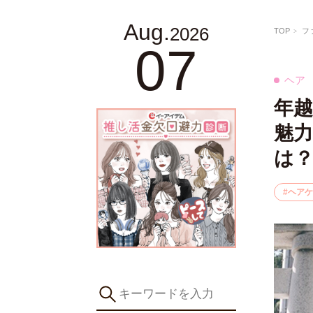
Aug.
2026
TOP
フ
07
ヘア
年
魅
は
ヘアケ