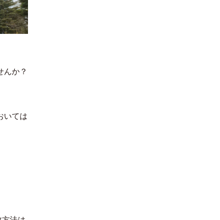
せんか？
おいては
数方法は