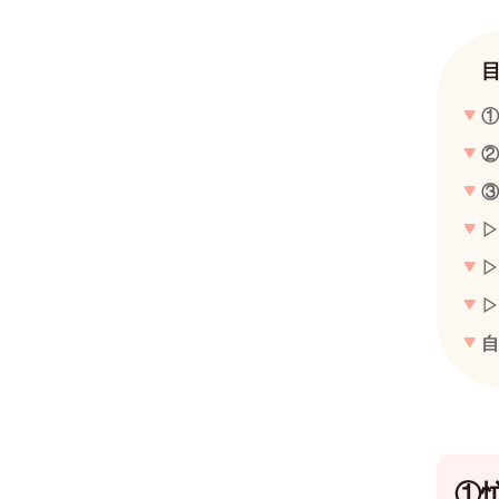
①
②
③
▷
▷
▷
自
①