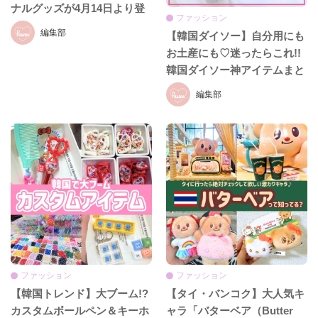
ナルグッズが4月14日より登
ファッション
場！
編集部
【韓国ダイソー】自分用にも
お土産にも♡迷ったらこれ!!
韓国ダイソー神アイテムまと
め
編集部
ファッション
ファッション
【韓国トレンド】大ブーム!?
【タイ・バンコク】大人気キ
カスタムボールペン＆キーホ
ャラ「バターベア（Butter