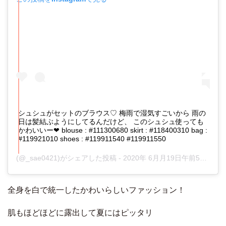
シュシュがセットのブラウス♡ 梅雨で湿気すごいから 雨の
日は髪結ぶようにしてるんだけど、 このシュシュ使っても
かわいいー❤︎ blouse : #111300680 skirt : #118400310 bag :
#119921010 shoes : #119911540 #119911550
(@_sae0421)がシェアした投稿 -
2020年 6月月19日午前5時18分PDT
全身を白で統一したかわいらしいファッション！
肌もほどほどに露出して夏にはピッタリ