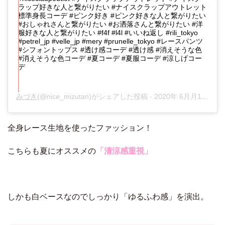
ラップ好きな人と繋がりたい #ナイスクラップアウトレット
標準身長コーデ #ピンク好き #ピンク好きな人と繋がりたい
#おしゃれさんと繋がりたい #お洒落さんと繋がりたい #洋
服好きな人と繋がりたい #f4f #l4l #いいね返し #rili_tokyo
#petrel_jp #velle_jp #mery #prunelle_tokyo #レースパンツ
#シフォントップス #透け感コーデ #透け感 #消えそうな色
#消えそうな色コーデ #夏コーデ #夏服コーデ #涼しげコー
デ
みづき
(@nice_mizutan)がシェアした投稿 -
2020年 6月月19日午前5時17分PDT
全身レース生地を使ったファッション！
こちらも夏にオススメの
「清涼感重視」
しかも白ベースなのでしっかり「ゆるふわ感」を演出。