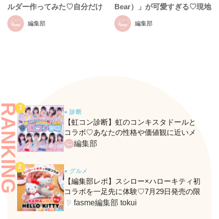
ルダー作ってみた♡自分だけ
Bear）」が可愛すぎる♡現地
のオリジナル雑貨が可愛すぎ
で楽しむ最新トレンドカフェ
編集部
編集部
る！
＆グッズまとめ
RANKING
● 診断
【虹コン診断】虹のコンキスタドールと
コラボ♡あなたの性格や価値観に近いメ
ンバーがわかる、fasmeの新診断がスター
編集部
ト！
● グルメ
【編集部レポ】スシロー×ハローキティ初
コラボを一足先に体験♡7月29日発売の限
定メニュー＆グッズをレポ！
fasme編集部 tokui