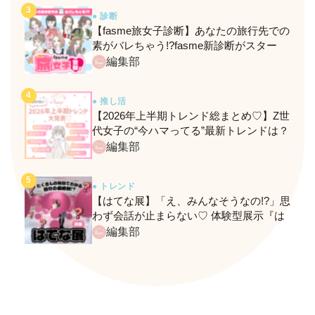
● 診断
【fasme旅女子診断】あなたの旅行先での
素がバレちゃう!?fasme新診断がスター
ト！
編集部
● 推し活
【2026年上半期トレンド総まとめ♡】Z世
代女子の“今ハマってる”最新トレンドは？
ネクストバズ予報もチェック♪
編集部
● トレンド
【はてな展】「え、みんなそうなの!?」思
わず会話が止まらない♡ 体験型展示『は
てな展』に行ってきたレポ
編集部