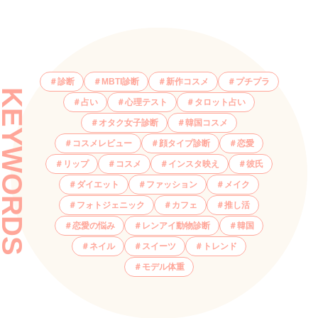
診断
MBTI診断
新作コスメ
プチプラ
KEYWORDS
占い
心理テスト
タロット占い
オタク女子診断
韓国コスメ
コスメレビュー
顔タイプ診断
恋愛
リップ
コスメ
インスタ映え
彼氏
ダイエット
ファッション
メイク
フォトジェニック
カフェ
推し活
恋愛の悩み
レンアイ動物診断
韓国
ネイル
スイーツ
トレンド
モデル体重