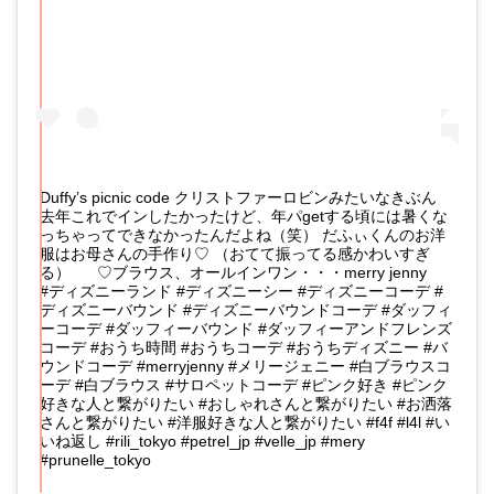
Duffy’s picnic code クリストファーロビンみたいなきぶん
去年これでインしたかったけど、年パgetする頃には暑くな
っちゃってできなかったんだよね（笑） だふぃくんのお洋
服はお母さんの手作り♡ （おてて振ってる感かわいすぎ
る）    ㅤㅤㅤ ㅤㅤㅤ ♡ブラウス、オールインワン・・・merry jenny  ㅤㅤㅤ ㅤㅤㅤ ㅤㅤㅤ  
#ディズニーランド #ディズニーシー #ディズニーコーデ #
ディズニーバウンド #ディズニーバウンドコーデ #ダッフィ
ーコーデ #ダッフィーバウンド #ダッフィーアンドフレンズ
コーデ #おうち時間 #おうちコーデ #おうちディズニー #バ
ウンドコーデ #merryjenny #メリージェニー #白ブラウスコ
ーデ #白ブラウス #サロペットコーデ #ピンク好き #ピンク
好きな人と繋がりたい #おしゃれさんと繋がりたい #お洒落
さんと繋がりたい #洋服好きな人と繋がりたい #f4f #l4l #い
いね返し #rili_tokyo #petrel_jp #velle_jp #mery
#prunelle_tokyo