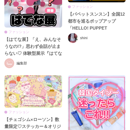
ファッション
【パペットスンスン】全国12
都市を巡るポップアップ
「HELLO! PUPPET
ファッション
SUNSUN」が7月1日スター
shini
【はてな展】「え、みんなそ
ト♡ご当地限定グッズも初登
うなの!?」思わず会話が止ま
場！
らない♡ 体験型展示『はてな
展』に行ってきたレポ
編集部
ファッション
【チェゴシム×ローソン】数
量限定♡ステッカー＆オリジ