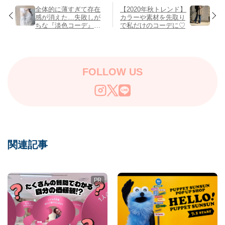
全体的に薄すぎて存在
【2020年秋トレンド】
感が消えた…失敗しが
カラーや素材を先取り
ちな『淡色コーデ』の
で私だけのコーデに♡
攻略法を伝授♡
FOLLOW US
関連記事