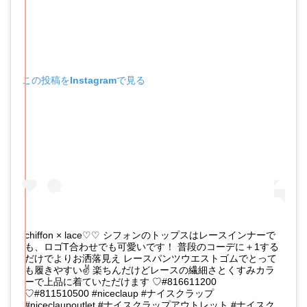
この投稿をInstagramで見る
chiffon × lace♡♡ シフォンのトップスはレースインナーで
も、ロゴT合わせでも可愛いです！ 普段のコーデに＋1する
だけでよりお洒落見え レースパンツウエストゴムでとって
も履きやすい✌ 楽ちんだけどレースの繊細さとくすみカラ
ーで上品に着ていただけます ♡#816611200
♡#811510500 #niceclaup #ナイスクラップ
#niceclaupoutlet #ナイスクラップアウトレット #ナイスク